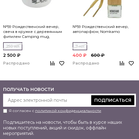
№59 Рождественский вечер,
№59 Рождественский вечер,
свеча в кружке с деревянным
автопарфюм, Nomkamo
фитилем Camping mug,
Nomkamo
250 мл
7 мл
2 500 ₽
400 ₽
600 ₽
Распродано
Распродано
ПОЛУЧАТЬ НОВОСТИ
ПОДПИСАТЬСЯ
Я согласен с
политикой конфиденциальности
Подпишитесь на новости, чтобы быть в курсе наших
новых поступлений, акций и скидок, оффлайн
мероприятий.