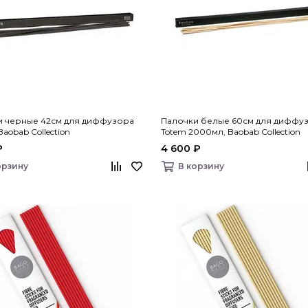
и черные 42см для диффузора
Палочки белые 60см для диффу
aobab Collection
Totem 2000мл, Baobab Collection
₽
4 600 ₽
орзину
В корзину