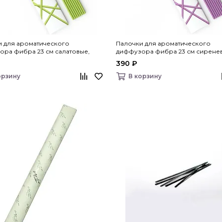
и для ароматического
Палочки для ароматического
ра фибра 23 см салатовые,
диффузора фибра 23 см сирене
ome
Bago home
390 ₽
орзину
В корзину