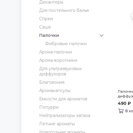
Декантеры
Для постельного белья
Спреи
Саше
Палочки
Фибровые палочки
Арома-палочки
Арома-воротники
Для ультразвуковых
диффузоров
Благовония
Аромакапсулы
Палочк
диффуз
Емкости для ароматов
home
490 ₽
Попурри
В к
Нейтрализаторы запаха
Летние ароматы
Новогодние ароматы