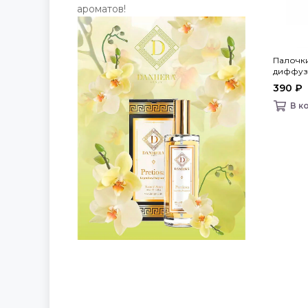
ароматов!
Палочк
диффузо
Bago h
390 ₽
В к