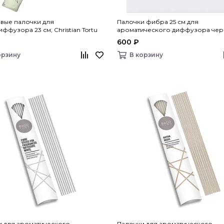
вые палочки для
Палочки фибра 25 см для
ффузора 23 см, Christian Tortu
ароматического диффузора чер
Vanilla Blanc
600 ₽
орзину
В корзину
и для ароматического
Палочки для ароматического