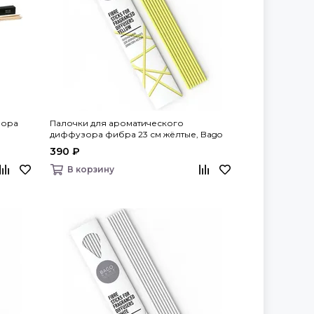
зора
Палочки для ароматического
диффузора фибра 23 см жёлтые, Bago
home
390 ₽
В корзину