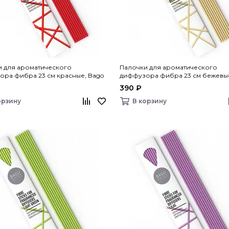
и для ароматического
Палочки для ароматического
ра фибра 23 см красные, Bago
диффузора фибра 23 см бежевые
home
390 ₽
орзину
В корзину