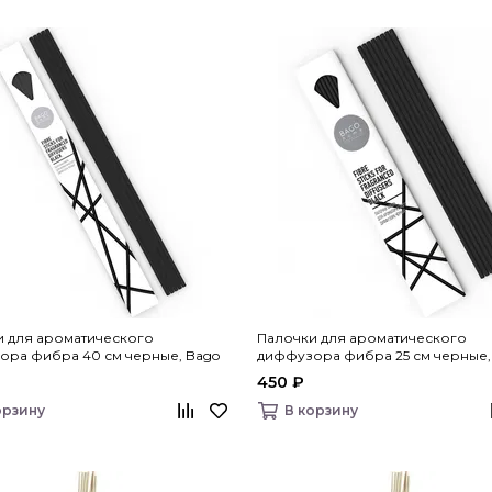
и для ароматического
Палочки для ароматического
ора фибра 40 см черные, Bago
диффузора фибра 25 см черные,
home
450 ₽
орзину
В корзину