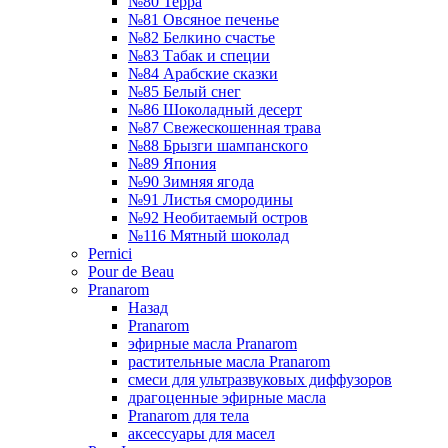
№80 Терра
№81 Овсяное печенье
№82 Белкино счастье
№83 Табак и специи
№84 Арабские сказки
№85 Белый снег
№86 Шоколадный десерт
№87 Свежескошенная трава
№88 Брызги шампанского
№89 Япония
№90 Зимняя ягода
№91 Листья смородины
№92 Необитаемый остров
№116 Мятный шоколад
Pernici
Pour de Beau
Pranarom
Назад
Pranarom
эфирные масла Pranarom
растительные масла Pranarom
смеси для ультразвуковых диффузоров
драгоценные эфирные масла
Pranarom для тела
аксессуары для масел