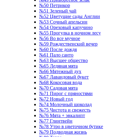
№50 Петрикор
№51 Зеленый чай
№52 Цветущие сады Англии
№53 Сочный апельсин
№54 Ореховый капучино
№55 Прогулка в ночном лесу
№56 Во все мучное
№59 Рождественский вечер
№60 После дождя
№61 Пало санто
№63 Высшее общество
№65 Ледяная мята
№66 Мятежный дух
№67 Лавандовый букет
№68 Кокосовая вода
№70 Садовая мята
№71 Пирог с пряностями
№72 Новый год
№74 Молочный шоколад
№75 Чистота и свежесть
№76 Мята + эвкалипт
№77 Глинтвейн
№78 Утро в цветочном бутике
№79 Подводная жизнь