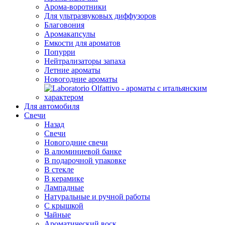
Арома-воротники
Для ультразвуковых диффузоров
Благовония
Аромакапсулы
Емкости для ароматов
Попурри
Нейтрализаторы запаха
Летние ароматы
Новогодние ароматы
Для автомобиля
Свечи
Назад
Свечи
Новогодние свечи
В алюминиевой банке
В подарочной упаковке
В стекле
В керамике
Лампадные
Натуральные и ручной работы
С крышкой
Чайные
Ароматический воск