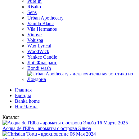
Pure In
Risalto
Sens
Urban Apothecary
Vanilla Blanc
Vila Hermanos
Vinove
Voluspa
Wax Lyrical
WoodWick
Yankee Candle
Лаб Фрагранс
Bondi wash
Главная
Бренды
Banka home
Наг Чампа
Каталог
16 Марта 2025
Acqua dell'Elba - ароматы с острова Эльба
06 Мая 2024