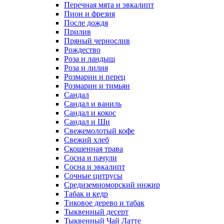
Перечная мята и эвкалипт
Пион и фрезия
После дождя
Прилив
Пряный чернослив
Рождество
Роза и ландыш
Роза и лилия
Розмарин и перец
Розмарин и тимьян
Сандал
Сандал и ваниль
Сандал и кокос
Сандал и Ши
Свежемолотый кофе
Свежий хлеб
Скошенная трава
Сосна и пачули
Сосна и эвкалипт
Сочные цитрусы
Средиземноморский инжир
Табак и кедр
Тиковое дерево и табак
Тыквенный десерт
Тыквенный Чай Латте