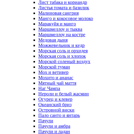
Лист табака и кориандр
Листья томата и базилик
Малиновая сангрия
Манго и кокосовое молоко
Маракуйя и манго
Маршмеллоу и тыква
Маршмеллоу на костре
Медовая дыня
Можжевельник и кедр
Морская соль и орхидея
Морская соль и хлопок
Морской соленый воздух
Морской туман
Мох и ветивер
Мохито и ананас
Мятный чай маття
Наг Чампа
Нероли и белый жасмин
Огурец и клевер
Океанский бриз
Островной виски
Пало санто и янтарь
Пачули
Пачули и амбра
Пачули и ладан