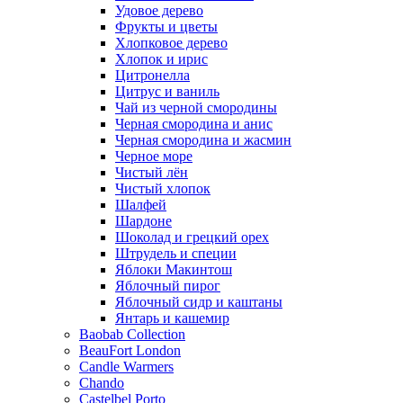
Удовое дерево
Фрукты и цветы
Хлопковое дерево
Хлопок и ирис
Цитронелла
Цитрус и ваниль
Чай из черной смородины
Черная смородина и анис
Черная смородина и жасмин
Черное море
Чистый лён
Чистый хлопок
Шалфей
Шардоне
Шоколад и грецкий орех
Штрудель и специи
Яблоки Макинтош
Яблочный пирог
Яблочный сидр и каштаны
Янтарь и кашемир
Baobab Collection
BeauFort London
Candle Warmers
Chando
Castelbel Porto