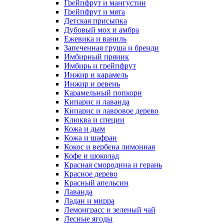
Грейпфрут и мангустин
Грейпфрут и мята
Детская присыпка
Дубовый мох и амбра
Ежевика и ваниль
Запеченная груша и бренди
Имбирный пряник
Имбирь и грейпфрут
Инжир и карамель
Инжир и ревень
Карамельный попкорн
Кипарис и лаванда
Кипарис и лавровое дерево
Клюква и специи
Кожа и дым
Кожа и шафран
Кокос и вербена лимонная
Кофе и шоколад
Красная смородина и герань
Красное дерево
Красный апельсин
Лаванда
Ладан и мирра
Лемонграсс и зеленый чай
Лесные ягоды