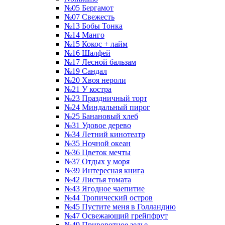
№05 Бергамот
№07 Свежесть
№13 Бобы Тонка
№14 Манго
№15 Кокос + лайм
№16 Шалфей
№17 Лесной бальзам
№19 Сандал
№20 Хвоя нероли
№21 У костра
№23 Праздничный торт
№24 Миндальный пирог
№25 Банановый хлеб
№31 Удовое дерево
№34 Летний кинотеатр
№35 Ночной океан
№36 Цветок мечты
№37 Отдых у моря
№39 Интересная книга
№42 Листья томата
№43 Ягодное чаепитие
№44 Тропический остров
№45 Пустите меня в Голландию
№47 Освежающий грейпфрут
№49 Приворотное зелье