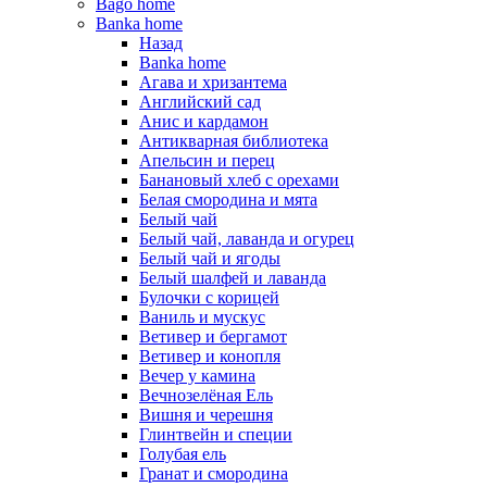
Bago home
Banka home
Назад
Banka home
Агава и хризантема
Английский сад
Анис и кардамон
Антикварная библиотека
Апельсин и перец
Банановый хлеб с орехами
Белая смородина и мята
Белый чай
Белый чай, лаванда и огурец
Белый чай и ягоды
Белый шалфей и лаванда
Булочки с корицей
Ваниль и мускус
Ветивер и бергамот
Ветивер и конопля
Вечер у камина
Вечнозелёная Ель
Вишня и черешня
Глинтвейн и специи
Голубая ель
Гранат и смородина