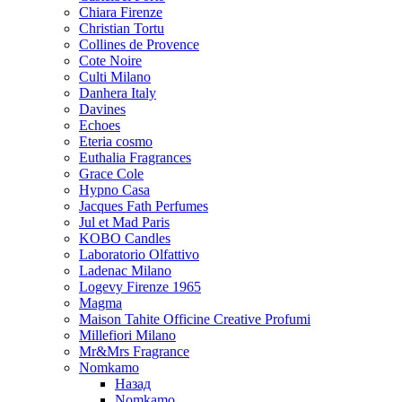
Chiara Firenze
Christian Tortu
Collines de Provence
Cote Noire
Culti Milano
Danhera Italy
Davines
Echoes
Eteria cosmo
Euthalia Fragrances
Grace Cole
Hypno Casa
Jacques Fath Perfumes
Jul et Mad Paris
KOBO Candles
Laboratorio Olfattivo
Ladenac Milano
Logevy Firenze 1965
Magma
Maison Tahite Officine Creative Profumi
Millefiori Milano
Mr&Mrs Fragrance
Nomkamo
Назад
Nomkamo