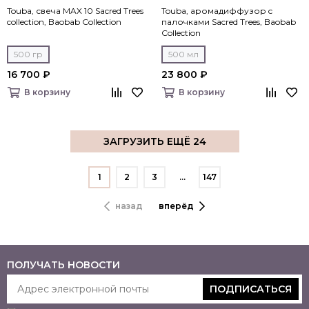
Touba, свеча MAX 10 Sacred Trees
Touba, аромадиффузор c
collection, Baobab Collection
палочками Sacred Trees, Baobab
Collection
500 гр
500 мл
16 700 ₽
23 800 ₽
В корзину
В корзину
ЗАГРУЗИТЬ ЕЩЁ 24
1
2
3
…
147
назад
вперёд
ПОЛУЧАТЬ НОВОСТИ
ПОДПИСАТЬСЯ