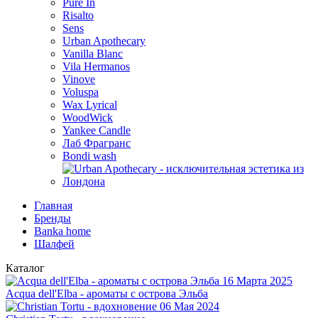
Pure In
Risalto
Sens
Urban Apothecary
Vanilla Blanc
Vila Hermanos
Vinove
Voluspa
Wax Lyrical
WoodWick
Yankee Candle
Лаб Фрагранс
Bondi wash
Главная
Бренды
Banka home
Шалфей
Каталог
16 Марта 2025
Acqua dell'Elba - ароматы с острова Эльба
06 Мая 2024