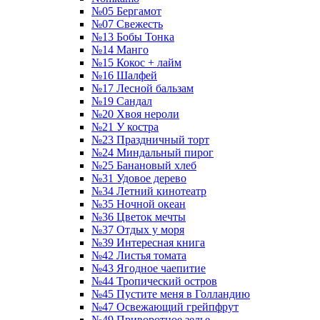
№05 Бергамот
№07 Свежесть
№13 Бобы Тонка
№14 Манго
№15 Кокос + лайм
№16 Шалфей
№17 Лесной бальзам
№19 Сандал
№20 Хвоя нероли
№21 У костра
№23 Праздничный торт
№24 Миндальный пирог
№25 Банановый хлеб
№31 Удовое дерево
№34 Летний кинотеатр
№35 Ночной океан
№36 Цветок мечты
№37 Отдых у моря
№39 Интересная книга
№42 Листья томата
№43 Ягодное чаепитие
№44 Тропический остров
№45 Пустите меня в Голландию
№47 Освежающий грейпфрут
№49 Приворотное зелье