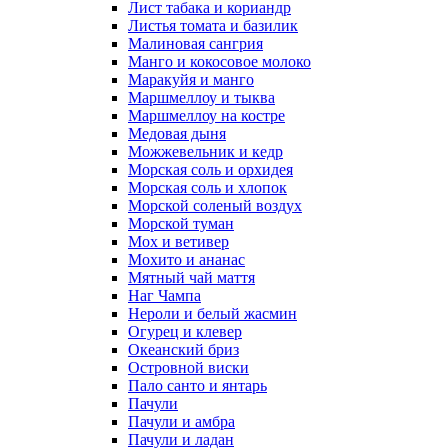
Лист табака и кориандр
Листья томата и базилик
Малиновая сангрия
Манго и кокосовое молоко
Маракуйя и манго
Маршмеллоу и тыква
Маршмеллоу на костре
Медовая дыня
Можжевельник и кедр
Морская соль и орхидея
Морская соль и хлопок
Морской соленый воздух
Морской туман
Мох и ветивер
Мохито и ананас
Мятный чай маття
Наг Чампа
Нероли и белый жасмин
Огурец и клевер
Океанский бриз
Островной виски
Пало санто и янтарь
Пачули
Пачули и амбра
Пачули и ладан