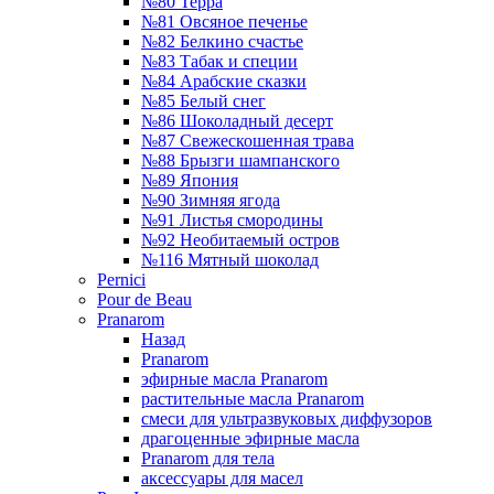
№80 Терра
№81 Овсяное печенье
№82 Белкино счастье
№83 Табак и специи
№84 Арабские сказки
№85 Белый снег
№86 Шоколадный десерт
№87 Свежескошенная трава
№88 Брызги шампанского
№89 Япония
№90 Зимняя ягода
№91 Листья смородины
№92 Необитаемый остров
№116 Мятный шоколад
Pernici
Pour de Beau
Pranarom
Назад
Pranarom
эфирные масла Pranarom
растительные масла Pranarom
смеси для ультразвуковых диффузоров
драгоценные эфирные масла
Pranarom для тела
аксессуары для масел