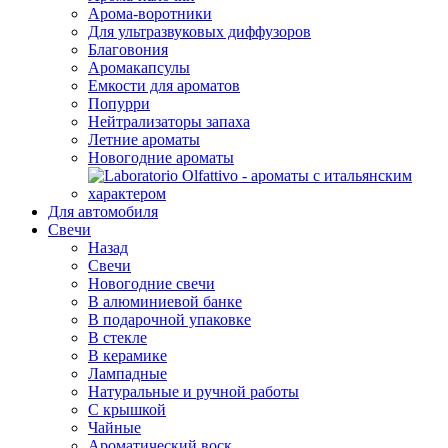
Арома-воротники
Для ультразвуковых диффузоров
Благовония
Аромакапсулы
Емкости для ароматов
Попурри
Нейтрализаторы запаха
Летние ароматы
Новогодние ароматы
Для автомобиля
Свечи
Назад
Свечи
Новогодние свечи
В алюминиевой банке
В подарочной упаковке
В стекле
В керамике
Лампадные
Натуральные и ручной работы
С крышкой
Чайные
Ароматический воск