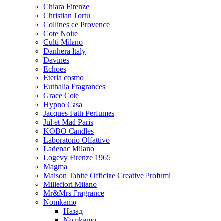
Chiara Firenze
Christian Tortu
Collines de Provence
Cote Noire
Culti Milano
Danhera Italy
Davines
Echoes
Eteria cosmo
Euthalia Fragrances
Grace Cole
Hypno Casa
Jacques Fath Perfumes
Jul et Mad Paris
KOBO Candles
Laboratorio Olfattivo
Ladenac Milano
Logevy Firenze 1965
Magma
Maison Tahite Officine Creative Profumi
Millefiori Milano
Mr&Mrs Fragrance
Nomkamo
Назад
Nomkamo