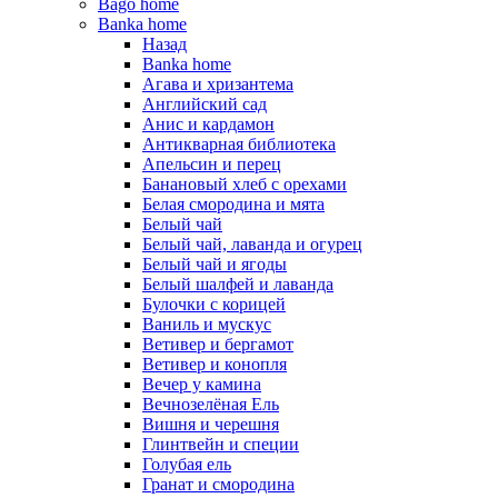
Bago home
Banka home
Назад
Banka home
Агава и хризантема
Английский сад
Анис и кардамон
Антикварная библиотека
Апельсин и перец
Банановый хлеб с орехами
Белая смородина и мята
Белый чай
Белый чай, лаванда и огурец
Белый чай и ягоды
Белый шалфей и лаванда
Булочки с корицей
Ваниль и мускус
Ветивер и бергамот
Ветивер и конопля
Вечер у камина
Вечнозелёная Ель
Вишня и черешня
Глинтвейн и специи
Голубая ель
Гранат и смородина