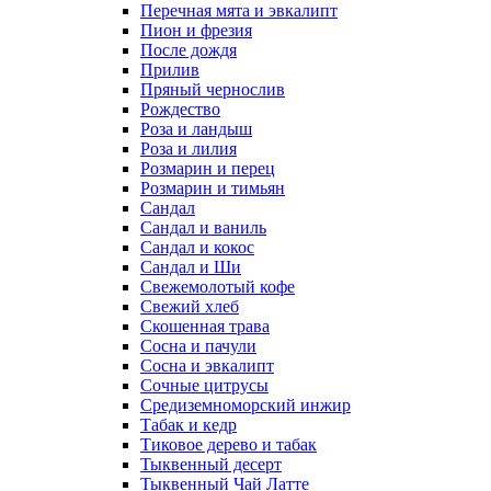
Перечная мята и эвкалипт
Пион и фрезия
После дождя
Прилив
Пряный чернослив
Рождество
Роза и ландыш
Роза и лилия
Розмарин и перец
Розмарин и тимьян
Сандал
Сандал и ваниль
Сандал и кокос
Сандал и Ши
Свежемолотый кофе
Свежий хлеб
Скошенная трава
Сосна и пачули
Сосна и эвкалипт
Сочные цитрусы
Средиземноморский инжир
Табак и кедр
Тиковое дерево и табак
Тыквенный десерт
Тыквенный Чай Латте