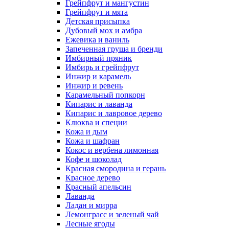
Грейпфрут и мангустин
Грейпфрут и мята
Детская присыпка
Дубовый мох и амбра
Ежевика и ваниль
Запеченная груша и бренди
Имбирный пряник
Имбирь и грейпфрут
Инжир и карамель
Инжир и ревень
Карамельный попкорн
Кипарис и лаванда
Кипарис и лавровое дерево
Клюква и специи
Кожа и дым
Кожа и шафран
Кокос и вербена лимонная
Кофе и шоколад
Красная смородина и герань
Красное дерево
Красный апельсин
Лаванда
Ладан и мирра
Лемонграсс и зеленый чай
Лесные ягоды