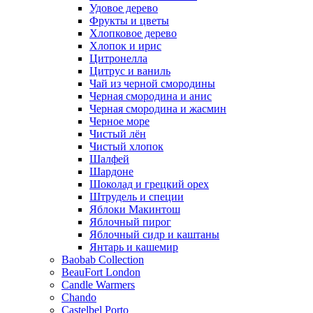
Удовое дерево
Фрукты и цветы
Хлопковое дерево
Хлопок и ирис
Цитронелла
Цитрус и ваниль
Чай из черной смородины
Черная смородина и анис
Черная смородина и жасмин
Черное море
Чистый лён
Чистый хлопок
Шалфей
Шардоне
Шоколад и грецкий орех
Штрудель и специи
Яблоки Макинтош
Яблочный пирог
Яблочный сидр и каштаны
Янтарь и кашемир
Baobab Collection
BeauFort London
Candle Warmers
Chando
Castelbel Porto