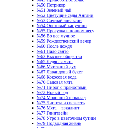
№50 Петрикор
№51 Зеленый чай
№52 Цветущие сады Англии
№53 Сочный апельсин
№54 Ореховый капучино
№55 Прогулка в ночном лесу
№56 Во все мучное
№59 Рождественский вечер
№60 После дождя
№61 Пало санто
№63 Высшее общество
№65 Ледяная мята
№66 Мятежный дух
№67 Лавандовый букет
№68 Кокосовая вода
№70 Садовая мята
№71 Пирог с пряностями
№72 Новый год
№74 Молочный шоколад
№75 Чистота и свежесть
№76 Мята + эвкалипт
№77 Глинтвейн
№78 Утро в цветочном бутике
№79 Подводная жизнь