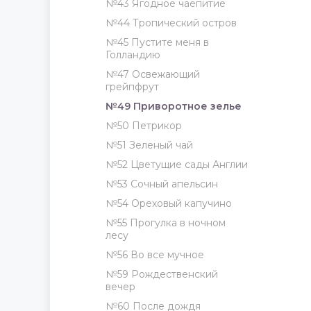
№43 Ягодное чаепитие
№44 Тропический остров
№45 Пустите меня в
Голландию
№47 Освежающий
грейпфрут
№49 Приворотное зелье
№50 Петрикор
№51 Зеленый чай
№52 Цветущие сады Англии
№53 Сочный апельсин
№54 Ореховый капучино
№55 Прогулка в ночном
лесу
№56 Во все мучное
№59 Рождественский
вечер
№60 После дождя