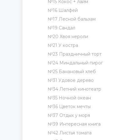
№15 Кокос + лайм
№16 Шалфей
№17 Лесной бальзам
№19 Сандал
№20 Хвоя нероли
№21 У костра
№23 Праздничный торт
№24 Миндальный пирог
№25 Банановый хлеб
№31 Удовое дерево
№34 Летний кинотеатр
№35 Ночной океан
№36 Цветок мечты
№37 Отдых у моря
№39 Интересная книга
№42 Листья томата