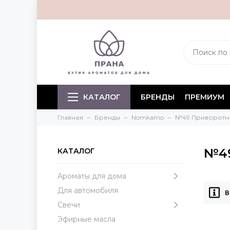
КАТАЛОГ
БРЕНДЫ
ПРЕМИУМ
Главная
Бренды
Nomkamo
№49 Приворотн
№49
КАТАЛОГ
Ароматы для дома
Для автомобиля
В
Свечи
Эфирные масла