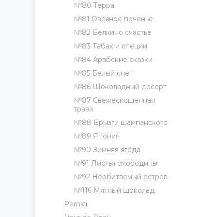
№80 Терра
№81 Овсяное печенье
№82 Белкино счастье
№83 Табак и специи
№84 Арабские сказки
№85 Белый снег
№86 Шоколадный десерт
№87 Свежескошенная
трава
№88 Брызги шампанского
№89 Япония
№90 Зимняя ягода
№91 Листья смородины
№92 Необитаемый остров
№116 Мятный шоколад
Pernici