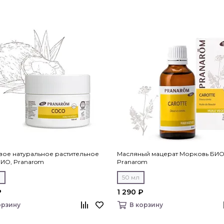
вое натуральное растительное
Масляный мацерат Морковь БИО
БИО, Pranarom
Pranarom
л
50 мл
₽
1 290 ₽
орзину
В корзину