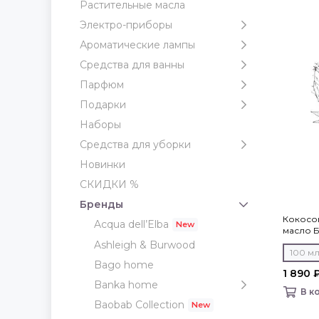
Растительные масла
Электро-приборы
Ароматические лампы
Средства для ванны
Парфюм
Подарки
Наборы
Средства для уборки
Новинки
СКИДКИ %
Бренды
Кокосо
Acqua dell’Elba
масло 
Ashleigh & Burwood
100 м
Bago home
1 890 
Banka home
В к
Baobab Collection