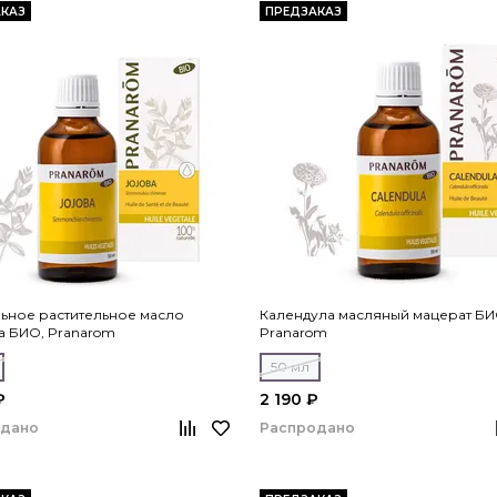
КАЗ
ПРЕДЗАКАЗ
ьное растительное масло
Календула масляный мацерат БИ
 БИО, Pranarom
Pranarom
50 мл
₽
2 190 ₽
одано
Распродано