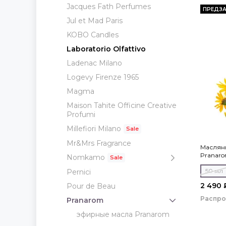
Jacques Fath Perfumes
ПРЕДЗА
Jul et Mad Paris
KOBO Candles
Laboratorio Olfattivo
Ladenac Milano
Logevy Firenze 1965
Magma
Maison Tahite Officine Creative
Profumi
Millefiori Milano
Mr&Mrs Fragrance
Маслян
Pranar
Nomkamo
50 мл
Pernici
2 490 
Pour de Beau
Распр
Pranarom
эфирные масла Pranarom