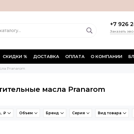
+7 926 2
Заказать зв
СКИДКИ %
ДОСТАВКА
ОПЛАТА
О КОМПАНИИ
Б
сла Pranarom
тительные масла Pranarom
, ₽
Объем
Бренд
Серия
Вид товара