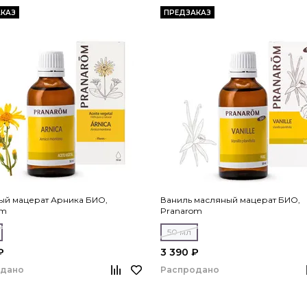
КАЗ
ПРЕДЗАКАЗ
ый мацерат Арника БИО,
Ваниль масляный мацерат БИО,
om
Pranarom
50 мл
₽
3 390 ₽
одано
Распродано