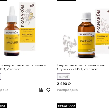
ха натуральное растительное
Натуральное растительное масл
БИО, Pranarom
Огуречник БИО, Pranarom
50 мл
₽
2 490 ₽
одано
Распродано
КАЗ
ПРЕДЗАКАЗ