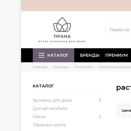
КАТАЛОГ
БРЕНДЫ
ПРЕМИУМ
Главная
Бренды
Pranarom
растительные ма
рас
КАТАЛОГ
Ароматы для дома
Для автомобиля
Цена
Свечи
Эфирные масла