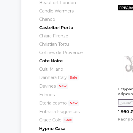
BeauFort London
ПРЕДЗА
Candle Warmers
Chando
Castelbel Porto
Chiara Firenze
Christian Tortu
Collines de Provence
Cote Noire
Culti Milano
Danhera Italy
Davines
Натурал
Абрико
Echoes
Eteria cosmo
50 мл
1 990 
Euthalia Fragrances
Распр
Grace Cole
Hypno Casa