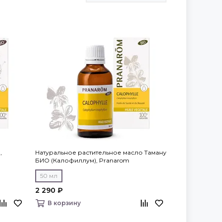
,
Натуральное растительное масло Таману
БИО (Калофиллум), Pranarom
50 мл
2 290 ₽
В корзину