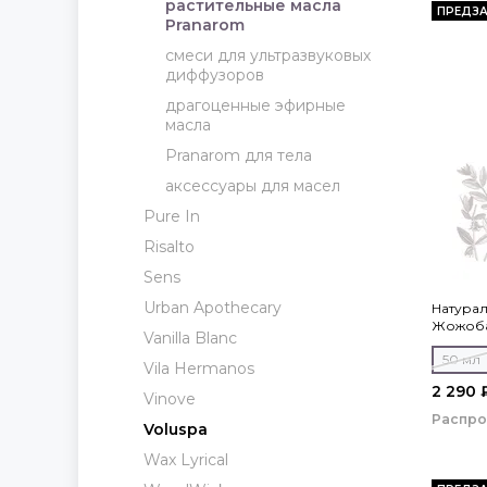
растительные масла
ПРЕДЗА
Pranarom
смеси для ультразвуковых
диффузоров
драгоценные эфирные
масла
Pranarom для тела
аксессуары для масел
Pure In
Risalto
Sens
Urban Apothecary
Натурал
Жожоба
Vanilla Blanc
50 мл
Vila Hermanos
2 290 
Vinove
Распр
Voluspa
Wax Lyrical