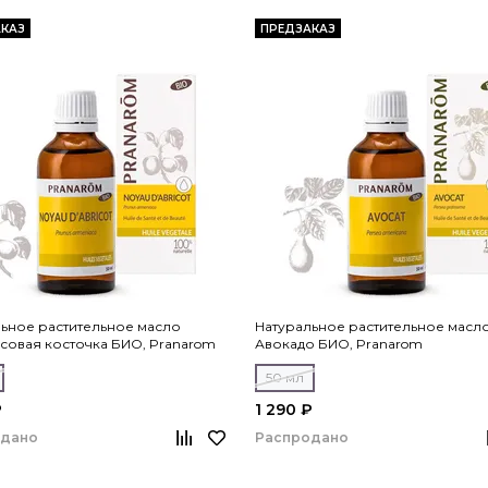
КАЗ
ПРЕДЗАКАЗ
ьное растительное масло
Натуральное растительное масл
совая косточка БИО, Pranarom
Авокадо БИО, Pranarom
50 мл
₽
1 290 ₽
одано
Распродано