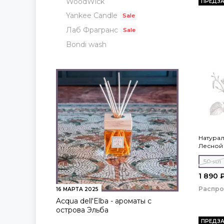
WoodWick
ПРЕДЗА
Yankee Candle
Лаб Фрагранс
Bondi wash
Натурал
Лесной
50 мл
1 890 
Распр
16 МАРТА 2025
Acqua dell'Elba - ароматы с
острова Эльба
ПРЕДЗА