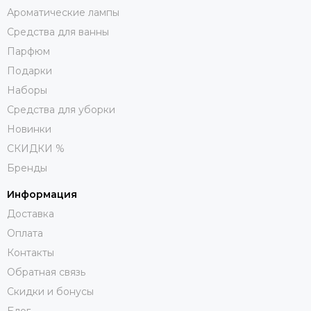
Ароматические лампы
ваниль успокаивает, устраняет стресс;
Средства для ванны
жасмин заряжает оптимизмом;
Парфюм
корица дарит ощущение уюта и чувства безопасности;
Подарки
пачули создают интимную атмосферу;
Наборы
кофе заряжает позитивом.
Средства для уборки
Затрудняетесь? Свяжитесь с нами. Наши консультанты
Новинки
знают всё об ароматах, нотах, сочетаниях и дадут
СКИДКИ %
хороший совет.
Бренды
Информация
Доставка
Оплата
Контакты
Обратная связь
Скидки и бонусы