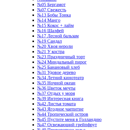
№05 Бергамот
№07 Свежесть
№13 Бобы Тонка
№14 Манго
№15 Кокос + лайм
№16 Шалфей
№17 Лесной бальзам
№19 Сандал
№20 Хвоя нероли
№21 У костра
№23 Праздничный торт
№24 Миндальный пирог
№25 Банановый хлеб
№31 Удовое дерево
№34 Летний кинотеатр
№35 Ночной океан
№36 Цветок мечты
№37 Отдых у моря
№39 Интересная книга
№42 Листья томата
№43 Ягодное чаепитие
№44 Тропический остров
№45 Пустите меня в Голландию
№47 Освежающий грейпфрут
№49 Приворотное зелье