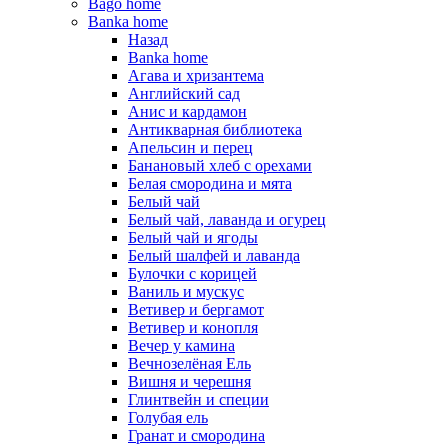
Bago home
Banka home
Назад
Banka home
Агава и хризантема
Английский сад
Анис и кардамон
Антикварная библиотека
Апельсин и перец
Банановый хлеб с орехами
Белая смородина и мята
Белый чай
Белый чай, лаванда и огурец
Белый чай и ягоды
Белый шалфей и лаванда
Булочки с корицей
Ваниль и мускус
Ветивер и бергамот
Ветивер и конопля
Вечер у камина
Вечнозелёная Ель
Вишня и черешня
Глинтвейн и специи
Голубая ель
Гранат и смородина