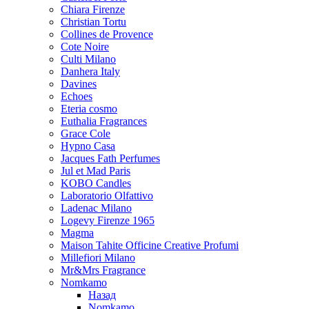
Chiara Firenze
Christian Tortu
Collines de Provence
Cote Noire
Culti Milano
Danhera Italy
Davines
Echoes
Eteria cosmo
Euthalia Fragrances
Grace Cole
Hypno Casa
Jacques Fath Perfumes
Jul et Mad Paris
KOBO Candles
Laboratorio Olfattivo
Ladenac Milano
Logevy Firenze 1965
Magma
Maison Tahite Officine Creative Profumi
Millefiori Milano
Mr&Mrs Fragrance
Nomkamo
Назад
Nomkamo