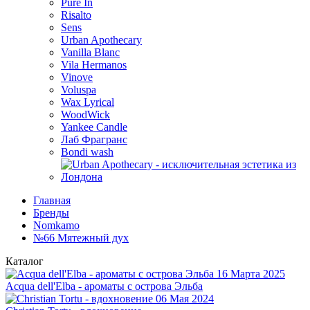
Pure In
Risalto
Sens
Urban Apothecary
Vanilla Blanc
Vila Hermanos
Vinove
Voluspa
Wax Lyrical
WoodWick
Yankee Candle
Лаб Фрагранс
Bondi wash
Главная
Бренды
Nomkamo
№66 Мятежный дух
Каталог
16 Марта 2025
Acqua dell'Elba - ароматы с острова Эльба
06 Мая 2024