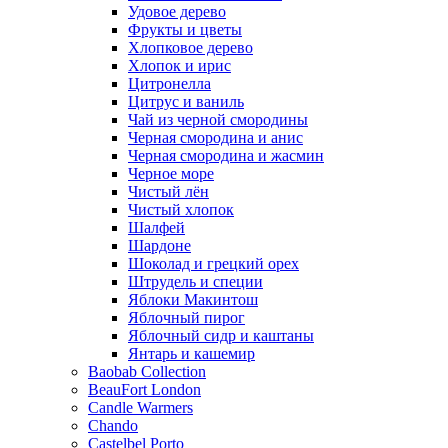
Удовое дерево
Фрукты и цветы
Хлопковое дерево
Хлопок и ирис
Цитронелла
Цитрус и ваниль
Чай из черной смородины
Черная смородина и анис
Черная смородина и жасмин
Черное море
Чистый лён
Чистый хлопок
Шалфей
Шардоне
Шоколад и грецкий орех
Штрудель и специи
Яблоки Макинтош
Яблочный пирог
Яблочный сидр и каштаны
Янтарь и кашемир
Baobab Collection
BeauFort London
Candle Warmers
Chando
Castelbel Porto