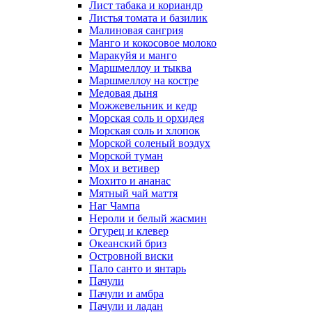
Лист табака и кориандр
Листья томата и базилик
Малиновая сангрия
Манго и кокосовое молоко
Маракуйя и манго
Маршмеллоу и тыква
Маршмеллоу на костре
Медовая дыня
Можжевельник и кедр
Морская соль и орхидея
Морская соль и хлопок
Морской соленый воздух
Морской туман
Мох и ветивер
Мохито и ананас
Мятный чай маття
Наг Чампа
Нероли и белый жасмин
Огурец и клевер
Океанский бриз
Островной виски
Пало санто и янтарь
Пачули
Пачули и амбра
Пачули и ладан