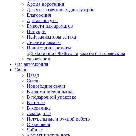
Арома-воротники
Для ультразвуковых диффузоров
Благовония
Аромакапсулы
Емкости для ароматов
Попурри
Нейтрализаторы запаха
Летние ароматы
Новогодние ароматы
Для автомобиля
Свечи
Назад
Свечи
Новогодние свечи
В алюминиевой банке
В подарочной упаковке
В стекле
В керамике
Лампадные
Натуральные и ручной работы
С крышкой
Чайные
Ароматический воск