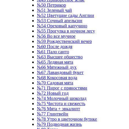
№50 Петрикор
№51 Зеленый чай
№52 Цветущие сады Англии
№53 Сочный апельсин
№54 Ореховый капучино
№55 Прогулка в ночном лесу
№56 Во все мучное
№59 Рождественский вечер
№60 После дождя
№61 Пало санто
№63 Высшее общество
№65 Ледяная мята
№66 Мятежный дух
№67 Лавандовый букет
№68 Кокосовая вода
№70 Садовая мята
№71 Пирог с пряностями
№72 Новый год
№74 Молочный шоколад
№75 Чистота и свежесть
№76 Мята + эвкалипт
№77 Глинтвейн
№78 Утро в цветочном бутике
№79 Подводная жизнь