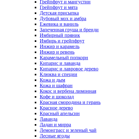
Грейпфрут и мангустин
Грейпфрут и мята
Детская присыпка
Дубовый мох и амбра
Ежевика и ваниль
Запеченная груша и бренди
Имбирный пряник
Имбирь и грейпфрут
Инжир и карамель
Инжир и ревень
Карамельный попкорн
Кипарис и лаванда
Кипарис и лавровое дерево
Клюква и специи
Кожа и дым
Кожа и шафран
Кокос и вербена лимонная
Кофе и шоколад
Красная смородина и герань
Красное дерево
Красный апельсин
Лаванда
Ладан и мирра
Лемонграсс и зеленый чай
Лесные ягоды