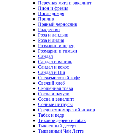
Перечная мята и эвкалипт
Пион и фрезия
После дождя
Прилив
Пряный чернослив
Рождество
Роза и ландыш
Роза и лилия
Розмарин и перец
Розмарин и тимьян
Сандал
Сандал и ваниль
Сандал и кокос
Сандал и Ши
Свежемолотый кофе
Свежий хлеб
Скошенная трава
Сосна и пачули
Сосна и эвкалипт
Сочные цитрусы
Средиземноморский инжир
Табак и кедр
Тиковое дерево и табак
Тыквенный десерт
Тыквенный Чай Латте