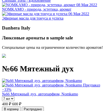
Christian Tortu - вдохновение
08 Мая 2022
NOMKAMO - природа, эстетика, аромат
06 Мая 2022
Эфирные масла для тонуса и успеха
Danhera Italy
Люксовые ароматы в sample sale
Специальные цены на ограниченное количество ароматов!
№66 Мятежный дух
Предзаказ
−33%
№66 Мятежный дух, автопарфюм, Nomkamo
400 ₽
600 ₽
В корзину
Распродано