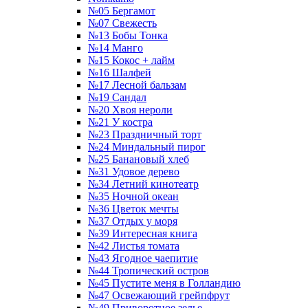
№05 Бергамот
№07 Свежесть
№13 Бобы Тонка
№14 Манго
№15 Кокос + лайм
№16 Шалфей
№17 Лесной бальзам
№19 Сандал
№20 Хвоя нероли
№21 У костра
№23 Праздничный торт
№24 Миндальный пирог
№25 Банановый хлеб
№31 Удовое дерево
№34 Летний кинотеатр
№35 Ночной океан
№36 Цветок мечты
№37 Отдых у моря
№39 Интересная книга
№42 Листья томата
№43 Ягодное чаепитие
№44 Тропический остров
№45 Пустите меня в Голландию
№47 Освежающий грейпфрут
№49 Приворотное зелье