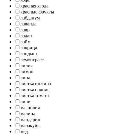
красная ягода
красные фрукты
лабданум
лаванда
лавр
ладан
лайм
лакрица
ландыш
лемонграсс
лилия
лимон
липа
листья инжира
листья пальмы
листья томата
личи
магнолия
малина
мандарин
маракуйя
мед