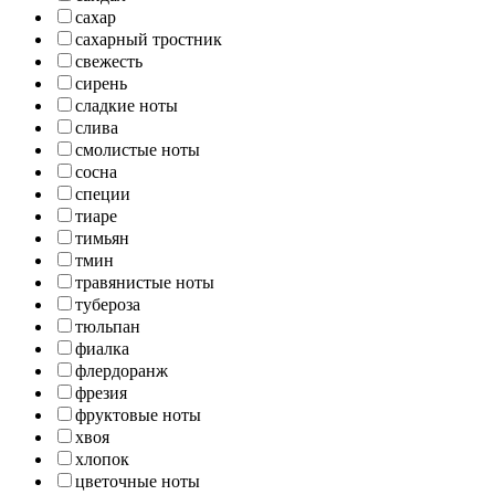
сахар
сахарный тростник
свежесть
сирень
сладкие ноты
слива
смолистые ноты
сосна
специи
тиаре
тимьян
тмин
травянистые ноты
тубероза
тюльпан
фиалка
флердоранж
фрезия
фруктовые ноты
хвоя
хлопок
цветочные ноты