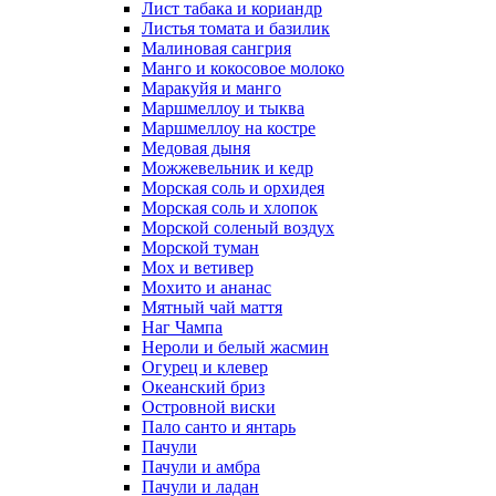
Лист табака и кориандр
Листья томата и базилик
Малиновая сангрия
Манго и кокосовое молоко
Маракуйя и манго
Маршмеллоу и тыква
Маршмеллоу на костре
Медовая дыня
Можжевельник и кедр
Морская соль и орхидея
Морская соль и хлопок
Морской соленый воздух
Морской туман
Мох и ветивер
Мохито и ананас
Мятный чай маття
Наг Чампа
Нероли и белый жасмин
Огурец и клевер
Океанский бриз
Островной виски
Пало санто и янтарь
Пачули
Пачули и амбра
Пачули и ладан