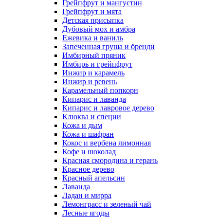
Грейпфрут и мангустин
Грейпфрут и мята
Детская присыпка
Дубовый мох и амбра
Ежевика и ваниль
Запеченная груша и бренди
Имбирный пряник
Имбирь и грейпфрут
Инжир и карамель
Инжир и ревень
Карамельный попкорн
Кипарис и лаванда
Кипарис и лавровое дерево
Клюква и специи
Кожа и дым
Кожа и шафран
Кокос и вербена лимонная
Кофе и шоколад
Красная смородина и герань
Красное дерево
Красный апельсин
Лаванда
Ладан и мирра
Лемонграсс и зеленый чай
Лесные ягоды