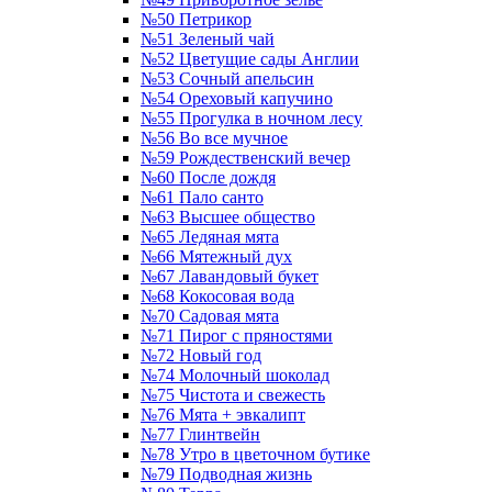
№50 Петрикор
№51 Зеленый чай
№52 Цветущие сады Англии
№53 Сочный апельсин
№54 Ореховый капучино
№55 Прогулка в ночном лесу
№56 Во все мучное
№59 Рождественский вечер
№60 После дождя
№61 Пало санто
№63 Высшее общество
№65 Ледяная мята
№66 Мятежный дух
№67 Лавандовый букет
№68 Кокосовая вода
№70 Садовая мята
№71 Пирог с пряностями
№72 Новый год
№74 Молочный шоколад
№75 Чистота и свежесть
№76 Мята + эвкалипт
№77 Глинтвейн
№78 Утро в цветочном бутике
№79 Подводная жизнь