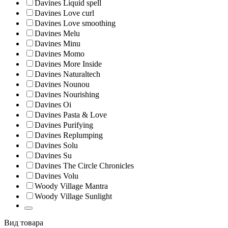
Davines Liquid spell
Davines Love curl
Davines Love smoothing
Davines Melu
Davines Minu
Davines Momo
Davines More Inside
Davines Naturaltech
Davines Nounou
Davines Nourishing
Davines Oi
Davines Pasta & Love
Davines Purifying
Davines Replumping
Davines Solu
Davines Su
Davines The Circle Chronicles
Davines Volu
Woody Village Mantra
Woody Village Sunlight
Вид товара