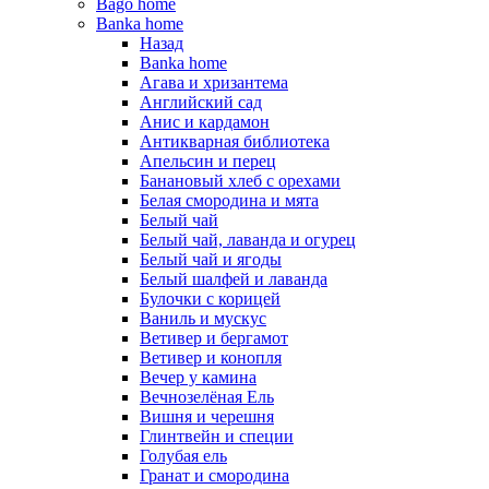
Bago home
Banka home
Назад
Banka home
Агава и хризантема
Английский сад
Анис и кардамон
Антикварная библиотека
Апельсин и перец
Банановый хлеб с орехами
Белая смородина и мята
Белый чай
Белый чай, лаванда и огурец
Белый чай и ягоды
Белый шалфей и лаванда
Булочки с корицей
Ваниль и мускус
Ветивер и бергамот
Ветивер и конопля
Вечер у камина
Вечнозелёная Ель
Вишня и черешня
Глинтвейн и специи
Голубая ель
Гранат и смородина