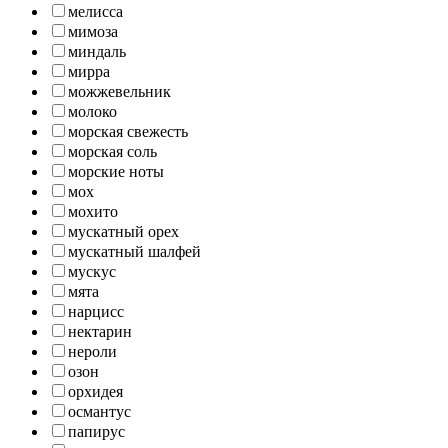
мелисса
мимоза
миндаль
мирра
можжевельник
молоко
морская свежесть
морская соль
морские ноты
мох
мохито
мускатный орех
мускатный шалфей
мускус
мята
нарцисс
нектарин
нероли
озон
орхидея
османтус
папирус