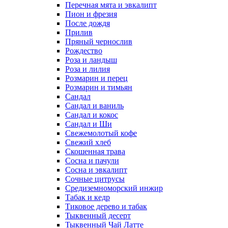
Перечная мята и эвкалипт
Пион и фрезия
После дождя
Прилив
Пряный чернослив
Рождество
Роза и ландыш
Роза и лилия
Розмарин и перец
Розмарин и тимьян
Сандал
Сандал и ваниль
Сандал и кокос
Сандал и Ши
Свежемолотый кофе
Свежий хлеб
Скошенная трава
Сосна и пачули
Сосна и эвкалипт
Сочные цитрусы
Средиземноморский инжир
Табак и кедр
Тиковое дерево и табак
Тыквенный десерт
Тыквенный Чай Латте