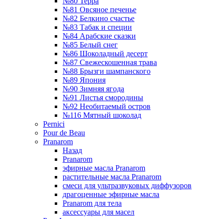
№80 Терра
№81 Овсяное печенье
№82 Белкино счастье
№83 Табак и специи
№84 Арабские сказки
№85 Белый снег
№86 Шоколадный десерт
№87 Свежескошенная трава
№88 Брызги шампанского
№89 Япония
№90 Зимняя ягода
№91 Листья смородины
№92 Необитаемый остров
№116 Мятный шоколад
Pernici
Pour de Beau
Pranarom
Назад
Pranarom
эфирные масла Pranarom
растительные масла Pranarom
смеси для ультразвуковых диффузоров
драгоценные эфирные масла
Pranarom для тела
аксессуары для масел