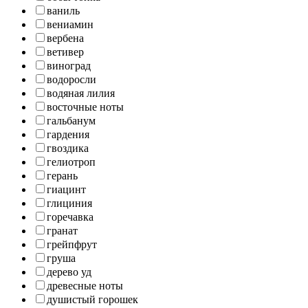
ваниль
вениамин
вербена
ветивер
виноград
водоросли
водяная лилия
восточные ноты
гальбанум
гардения
гвоздика
гелиотроп
герань
гиацинт
глициния
горечавка
гранат
грейпфрут
груша
дерево уд
древесные ноты
душистый горошек