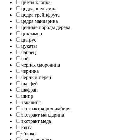
цветы хлопка
цедра апельсина
цедра грейпфрута
цедра мандарина
ценные породы дерева
цикламен
цитрус
цукаты
чабрец
чай
черная смородина
черника
черный перец
шалфей
шафран
шипр
эвкалипт
экстракт корня имбиря
экстракт мандарина
экстракт меда
юдзу
яблоко
ягодные ноты