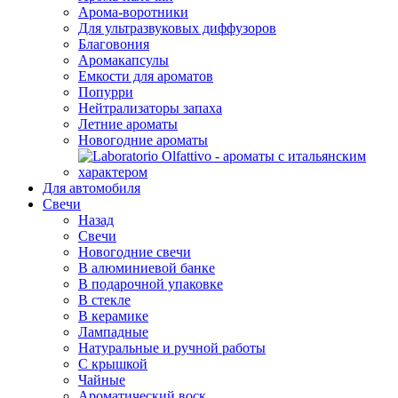
Арома-воротники
Для ультразвуковых диффузоров
Благовония
Аромакапсулы
Емкости для ароматов
Попурри
Нейтрализаторы запаха
Летние ароматы
Новогодние ароматы
Для автомобиля
Свечи
Назад
Свечи
Новогодние свечи
В алюминиевой банке
В подарочной упаковке
В стекле
В керамике
Лампадные
Натуральные и ручной работы
С крышкой
Чайные
Ароматический воск