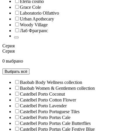
Eteria cosmo
Grace Cole
Laboratorio Olfattivo
Urban Apothecary
Woody Village
Лаб Фрагранс
Серия
Серия
0 выбрано
Выбрать всё
Baobab Body Wellness collection
Baobab Women & Gentlemen collection
Castelbel Porto Coconut
Castelbel Porto Cotton Flower
Castelbel Porto Lavender
Castelbel Porto Portuguese Tiles
Castelbel Porto Portus Cale
Castelbel Porto Portus Cale Butterflies
Castelbel Porto Portus Cale Festive Blue