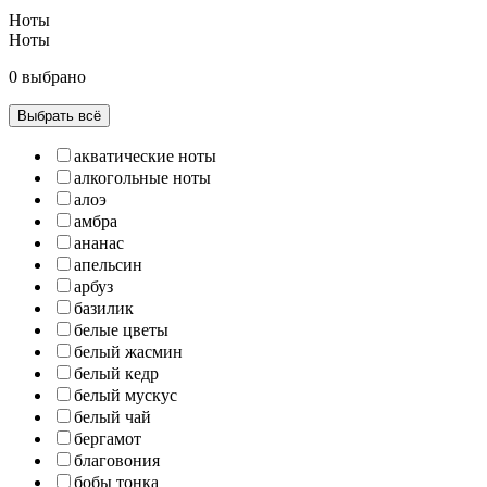
Ноты
Ноты
0 выбрано
Выбрать всё
акватические ноты
алкогольные ноты
алоэ
амбра
ананас
апельсин
арбуз
базилик
белые цветы
белый жасмин
белый кедр
белый мускус
белый чай
бергамот
благовония
бобы тонка