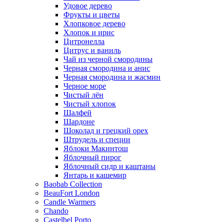
Удовое дерево
Фрукты и цветы
Хлопковое дерево
Хлопок и ирис
Цитронелла
Цитрус и ваниль
Чай из черной смородины
Черная смородина и анис
Черная смородина и жасмин
Черное море
Чистый лён
Чистый хлопок
Шалфей
Шардоне
Шоколад и грецкий орех
Штрудель и специи
Яблоки Макинтош
Яблочный пирог
Яблочный сидр и каштаны
Янтарь и кашемир
Baobab Collection
BeauFort London
Candle Warmers
Chando
Castelbel Porto