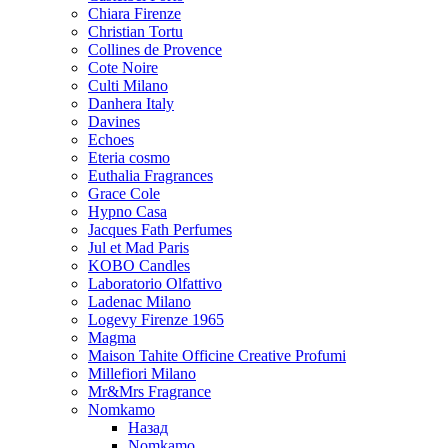
Chiara Firenze
Christian Tortu
Collines de Provence
Cote Noire
Culti Milano
Danhera Italy
Davines
Echoes
Eteria cosmo
Euthalia Fragrances
Grace Cole
Hypno Casa
Jacques Fath Perfumes
Jul et Mad Paris
KOBO Candles
Laboratorio Olfattivo
Ladenac Milano
Logevy Firenze 1965
Magma
Maison Tahite Officine Creative Profumi
Millefiori Milano
Mr&Mrs Fragrance
Nomkamo
Назад
Nomkamo