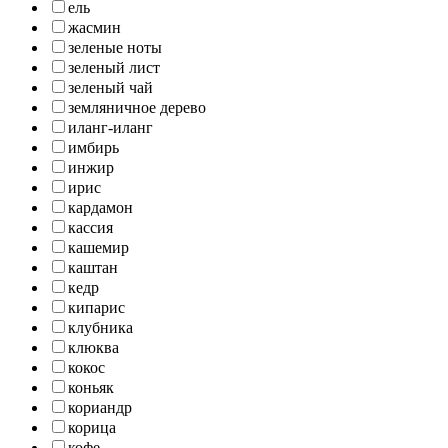
ель
жасмин
зеленые ноты
зеленый лист
зеленый чай
земляничное дерево
иланг-иланг
имбирь
инжир
ирис
кардамон
кассия
кашемир
каштан
кедр
кипарис
клубника
клюква
кокос
коньяк
кориандр
корица
кофе