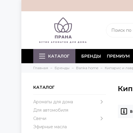
КАТАЛОГ
БРЕНДЫ
ПРЕМИУМ
Главная
Бренды
Banka home
Кипарис и ла
Кип
КАТАЛОГ
Ароматы для дома
Для автомобиля
В
Свечи
Эфирные масла