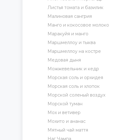
Листья томата и базилик
Малиновая сангрия
Манго и кокосовое молоко
Маракуйя и манго
Маршмеллоу и тыква
Маршмеллоу на костре
Медовая дыня
Можжевельник и кедр
Морская соль и орхидея
Морская соль и хлопок
Морской соленый воздух
Морской туман
Мох и ветивер
Мохито и ананас
Мятный чай маття
Наг Чампа