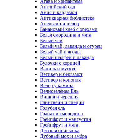
Агава и хризантема
Английский сад
Анис и кардамон
Антикварная библиотека
Апельсин и перец
Банановый хлеб с орехами
Белая смородина и мята
Белый чай
Белый чай, лаванда и огурец
Белый чай и ягоды
Белый шалфей и лаванда
Булочки с корицей
Ваниль и мускус
Ветивер и бергамот
Ветивер и конопля
Вечер у камина
Вечнозелёная Ель
Вишня и черешня
Глинтвейн и специи
Голубая ель
Гранат и смородина
Грейпфрут и мангустин
Грейпфрут и мята
Детская присыпка
Дубовый мох и амбра