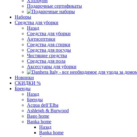
Хэллоуин
Подарочные сертификаты
Наборы
Средства для уборки
Назад
Средства для уборки
Антисептики
Средства для стирки
Средства для посуды
Чистящие средства
Средства для пола
Аксессуары для уборки
Новинки
СКИДКИ %
Бренды
Назад
Бренды
Acqua dell’Elba
Ashleigh & Burwood
Bago home
Banka home
Назад
Banka home