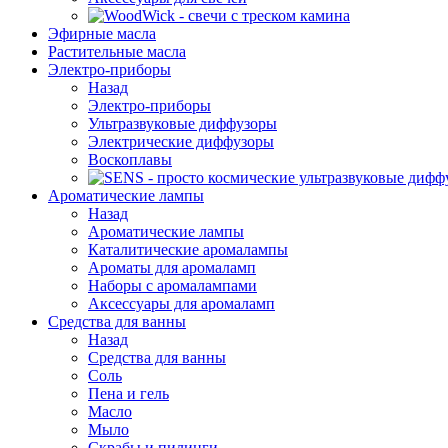
Эфирные масла
Растительные масла
Электро-приборы
Назад
Электро-приборы
Ультразвуковые диффузоры
Электрические диффузоры
Воскоплавы
Ароматические лампы
Назад
Ароматические лампы
Каталитические аромалампы
Ароматы для аромаламп
Наборы с аромалампами
Аксессуары для аромаламп
Средства для ванны
Назад
Средства для ванны
Соль
Пена и гель
Масло
Мыло
Скрабы и пилинги