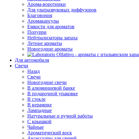
Арома-воротники
Для ультразвуковых диффузоров
Благовония
Аромакапсулы
Емкости для ароматов
Попурри
Нейтрализаторы запаха
Летние ароматы
Новогодние ароматы
Для автомобиля
Свечи
Назад
Свечи
Новогодние свечи
В алюминиевой банке
В подарочной упаковке
В стекле
В керамике
Лампадные
Натуральные и ручной работы
С крышкой
Чайные
Ароматический воск
Аксессуары для свечей