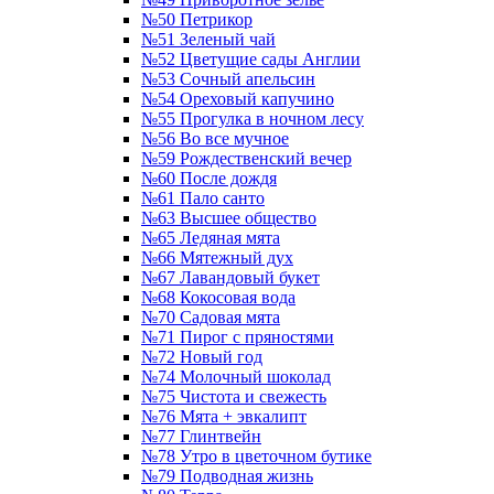
№50 Петрикор
№51 Зеленый чай
№52 Цветущие сады Англии
№53 Сочный апельсин
№54 Ореховый капучино
№55 Прогулка в ночном лесу
№56 Во все мучное
№59 Рождественский вечер
№60 После дождя
№61 Пало санто
№63 Высшее общество
№65 Ледяная мята
№66 Мятежный дух
№67 Лавандовый букет
№68 Кокосовая вода
№70 Садовая мята
№71 Пирог с пряностями
№72 Новый год
№74 Молочный шоколад
№75 Чистота и свежесть
№76 Мята + эвкалипт
№77 Глинтвейн
№78 Утро в цветочном бутике
№79 Подводная жизнь