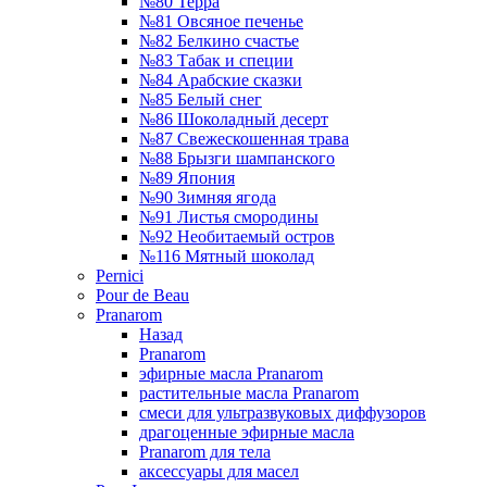
№80 Терра
№81 Овсяное печенье
№82 Белкино счастье
№83 Табак и специи
№84 Арабские сказки
№85 Белый снег
№86 Шоколадный десерт
№87 Свежескошенная трава
№88 Брызги шампанского
№89 Япония
№90 Зимняя ягода
№91 Листья смородины
№92 Необитаемый остров
№116 Мятный шоколад
Pernici
Pour de Beau
Pranarom
Назад
Pranarom
эфирные масла Pranarom
растительные масла Pranarom
смеси для ультразвуковых диффузоров
драгоценные эфирные масла
Pranarom для тела
аксессуары для масел