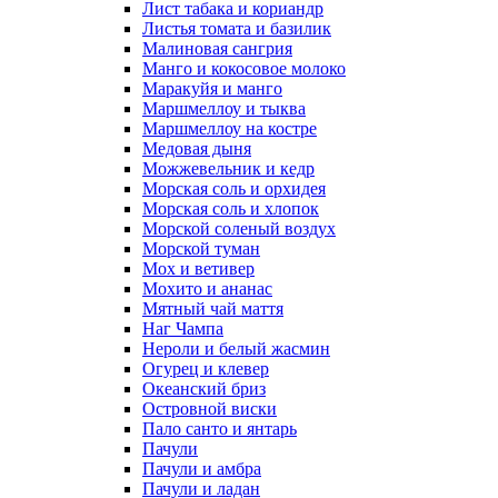
Лист табака и кориандр
Листья томата и базилик
Малиновая сангрия
Манго и кокосовое молоко
Маракуйя и манго
Маршмеллоу и тыква
Маршмеллоу на костре
Медовая дыня
Можжевельник и кедр
Морская соль и орхидея
Морская соль и хлопок
Морской соленый воздух
Морской туман
Мох и ветивер
Мохито и ананас
Мятный чай маття
Наг Чампа
Нероли и белый жасмин
Огурец и клевер
Океанский бриз
Островной виски
Пало санто и янтарь
Пачули
Пачули и амбра
Пачули и ладан