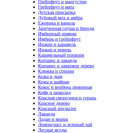
Грейпфрут и мангустин
Грейпфрут и мята
Детская присыпка
Дубовый мох и амбра
Ежевика и ваниль
Запеченная груша и бренди
Имбирный пряник
Имбирь и грейпфрут
Инжир и карамель
Инжир и ревень
Карамельный попкорн
Кипарис и лаванда
Кипарис и лавровое дерево
Клюква и специи
Кожа и дым
Кожа и шафран
Кокос и вербена лимонная
Кофе и шоколад
Красная смородина и герань
Красное дерево
Красный апельсин
Лаванда
Ладан и мирра
Лемонграсс и зеленый чай
Лесные ягоды