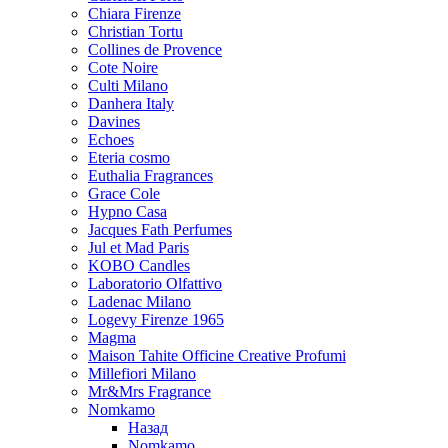
Chiara Firenze
Christian Tortu
Collines de Provence
Cote Noire
Culti Milano
Danhera Italy
Davines
Echoes
Eteria cosmo
Euthalia Fragrances
Grace Cole
Hypno Casa
Jacques Fath Perfumes
Jul et Mad Paris
KOBO Candles
Laboratorio Olfattivo
Ladenac Milano
Logevy Firenze 1965
Magma
Maison Tahite Officine Creative Profumi
Millefiori Milano
Mr&Mrs Fragrance
Nomkamo
Назад
Nomkamo