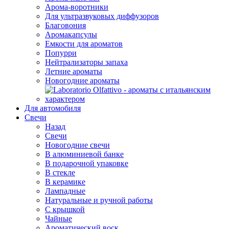
Арома-воротники
Для ультразвуковых диффузоров
Благовония
Аромакапсулы
Емкости для ароматов
Попурри
Нейтрализаторы запаха
Летние ароматы
Новогодние ароматы
Для автомобиля
Свечи
Назад
Свечи
Новогодние свечи
В алюминиевой банке
В подарочной упаковке
В стекле
В керамике
Лампадные
Натуральные и ручной работы
С крышкой
Чайные
Ароматический воск