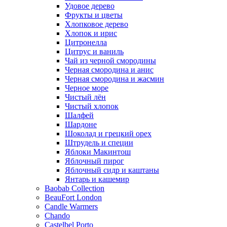
Удовое дерево
Фрукты и цветы
Хлопковое дерево
Хлопок и ирис
Цитронелла
Цитрус и ваниль
Чай из черной смородины
Черная смородина и анис
Черная смородина и жасмин
Черное море
Чистый лён
Чистый хлопок
Шалфей
Шардоне
Шоколад и грецкий орех
Штрудель и специи
Яблоки Макинтош
Яблочный пирог
Яблочный сидр и каштаны
Янтарь и кашемир
Baobab Collection
BeauFort London
Candle Warmers
Chando
Castelbel Porto