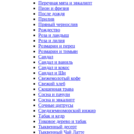
Перечная мята и эвкалипт
Пион и фрезия
После дождя
Прилив
Пряный чернослив
Рождество
Роза и ландыш
Роза и лилия
Розмарин и перец
Розмарин и тимьян
Сандал
Сандал и ваниль
Сандал и кокос
Сандал и Ши
Свежемолотый кофе
Свежий хлеб
Скошенная трава
Сосна и пачули
Сосна и эвкалипт
Сочные цитрусы
Средиземноморский инжир
Табак и кедр
Тиковое дерево и табак
Тыквенный десерт
Тыквенный Чай Латте