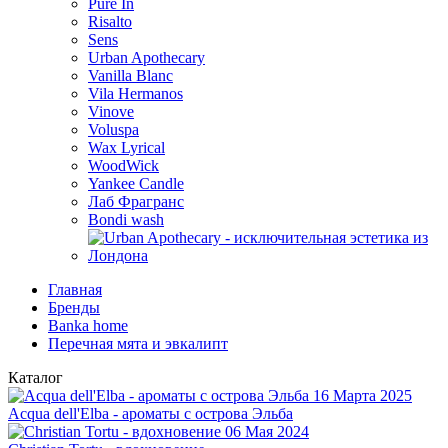
Pure In
Risalto
Sens
Urban Apothecary
Vanilla Blanc
Vila Hermanos
Vinove
Voluspa
Wax Lyrical
WoodWick
Yankee Candle
Лаб Фрагранс
Bondi wash
Главная
Бренды
Banka home
Перечная мята и эвкалипт
Каталог
16 Марта 2025
Acqua dell'Elba - ароматы с острова Эльба
06 Мая 2024