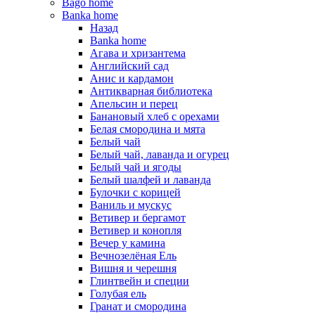
Bago home
Banka home
Назад
Banka home
Агава и хризантема
Английский сад
Анис и кардамон
Антикварная библиотека
Апельсин и перец
Банановый хлеб с орехами
Белая смородина и мята
Белый чай
Белый чай, лаванда и огурец
Белый чай и ягоды
Белый шалфей и лаванда
Булочки с корицей
Ваниль и мускус
Ветивер и бергамот
Ветивер и конопля
Вечер у камина
Вечнозелёная Ель
Вишня и черешня
Глинтвейн и специи
Голубая ель
Гранат и смородина