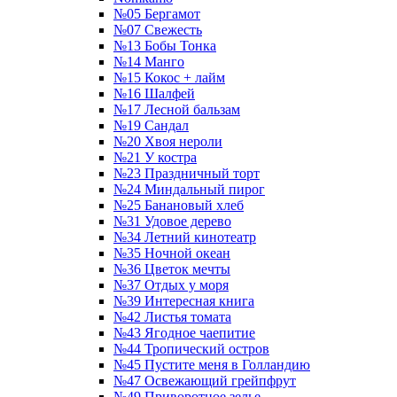
№05 Бергамот
№07 Свежесть
№13 Бобы Тонка
№14 Манго
№15 Кокос + лайм
№16 Шалфей
№17 Лесной бальзам
№19 Сандал
№20 Хвоя нероли
№21 У костра
№23 Праздничный торт
№24 Миндальный пирог
№25 Банановый хлеб
№31 Удовое дерево
№34 Летний кинотеатр
№35 Ночной океан
№36 Цветок мечты
№37 Отдых у моря
№39 Интересная книга
№42 Листья томата
№43 Ягодное чаепитие
№44 Тропический остров
№45 Пустите меня в Голландию
№47 Освежающий грейпфрут
№49 Приворотное зелье