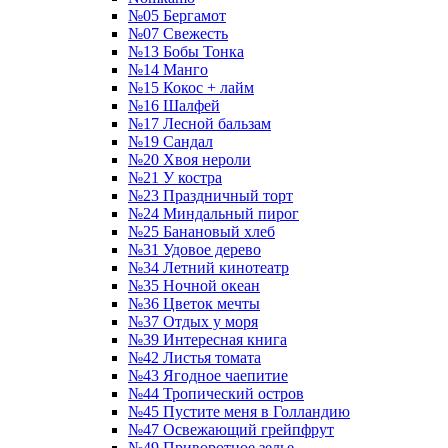
№05 Бергамот
№07 Свежесть
№13 Бобы Тонка
№14 Манго
№15 Кокос + лайм
№16 Шалфей
№17 Лесной бальзам
№19 Сандал
№20 Хвоя нероли
№21 У костра
№23 Праздничный торт
№24 Миндальный пирог
№25 Банановый хлеб
№31 Удовое дерево
№34 Летний кинотеатр
№35 Ночной океан
№36 Цветок мечты
№37 Отдых у моря
№39 Интересная книга
№42 Листья томата
№43 Ягодное чаепитие
№44 Тропический остров
№45 Пустите меня в Голландию
№47 Освежающий грейпфрут
№49 Приворотное зелье