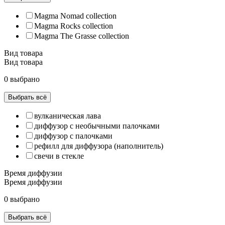
Magma Nomad collection
Magma Rocks collection
Magma The Grasse collection
Вид товара
Вид товара
0 выбрано
Выбрать всё
вулканическая лава
диффузор с необычными палочками
диффузор с палочками
рефилл для диффузора (наполнитель)
свечи в стекле
Время диффузии
Время диффузии
0 выбрано
Выбрать всё