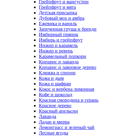
Грейпфрут и мангустин
Грейпфрут и мята
Детская присыпка
Дубовый мох и амбра
Ежевика и ваниль
Запеченная груша и бренди
Имбирный пряник
Имбирь и грейпфрут
Инжир и карамель
Инжир и ревень
Карамельный попкорн
Кипарис и лаванда
Кипарис и лавровое дерево
Клюква и специи
Кожа и дым
Кожа и шафран
Кокос и вербена лимонная
Кофе и шоколад
Красная смородина и герань
Красное дерево
Красный апельсин
Лаванда
Ладан и мирра
Лемонграсс и зеленый чай
Лесные ягоды