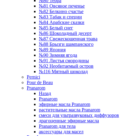
№80 Терра
№81 Овсяное печенье
№82 Белкино счастье
№83 Табак и специи
№84 Арабские сказки
№85 Белый снег
№86 Шоколадный десерт
№87 Свежескошенная трава
№88 Брызги шампанского
№89 Япония
№90 Зимняя ягода
№91 Листья смородины
№92 Необитаемый остров
№116 Мятный шоколад
Pernici
Pour de Beau
Pranarom
Назад
Pranarom
эфирные масла Pranarom
растительные масла Pranarom
смеси для ультразвуковых диффузоров
драгоценные эфирные масла
Pranarom для тела
аксессуары для масел