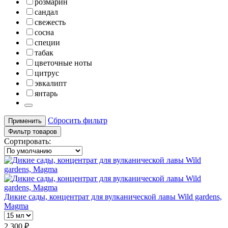
розмарин
сандал
свежесть
сосна
специи
табак
цветочные ноты
цитрус
эвкалипт
янтарь
Сбросить фильтр
Применить
Фильтр товаров
Сортировать:
Дикие сады, концентрат для вулканической лавы Wild gardens,
Magma
2 300 ₽