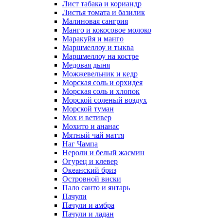
Лист табака и кориандр
Листья томата и базилик
Малиновая сангрия
Манго и кокосовое молоко
Маракуйя и манго
Маршмеллоу и тыква
Маршмеллоу на костре
Медовая дыня
Можжевельник и кедр
Морская соль и орхидея
Морская соль и хлопок
Морской соленый воздух
Морской туман
Мох и ветивер
Мохито и ананас
Мятный чай маття
Наг Чампа
Нероли и белый жасмин
Огурец и клевер
Океанский бриз
Островной виски
Пало санто и янтарь
Пачули
Пачули и амбра
Пачули и ладан