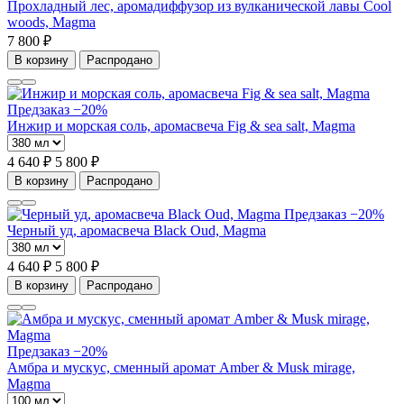
Прохладный лес, аромадиффузор из вулканической лавы Cool
woods, Magma
7 800 ₽
В корзину
Распродано
Предзаказ
−20%
Инжир и морская соль, аромасвеча Fig & sea salt, Magma
4 640 ₽
5 800 ₽
В корзину
Распродано
Предзаказ
−20%
Черный уд, аромасвеча Black Oud, Magma
4 640 ₽
5 800 ₽
В корзину
Распродано
Предзаказ
−20%
Амбра и мускус, сменный аромат Amber & Musk mirage,
Magma