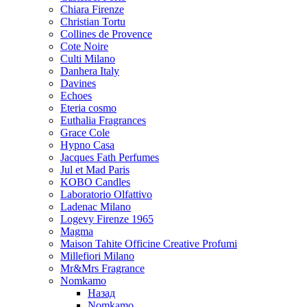
Chiara Firenze
Christian Tortu
Collines de Provence
Cote Noire
Culti Milano
Danhera Italy
Davines
Echoes
Eteria cosmo
Euthalia Fragrances
Grace Cole
Hypno Casa
Jacques Fath Perfumes
Jul et Mad Paris
KOBO Candles
Laboratorio Olfattivo
Ladenac Milano
Logevy Firenze 1965
Magma
Maison Tahite Officine Creative Profumi
Millefiori Milano
Mr&Mrs Fragrance
Nomkamo
Назад
Nomkamo