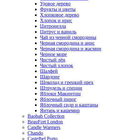
Удовое дерево
Фрукты и цветы
Хлопковое дерево
Хлопок и ирис
Цитронелла
Цитрус и ваниль
Чай из черной смородины
Черная смородина и анис
Черная смородина и жасмин
Черное море
Чистый лён
Чистый хлопок
Шалфей
Шардоне
Шоколад и грецкий орех
Штрудель и специи
Яблоки Макинтош
Яблочный пирог
Яблочный сидр и каштаны
Янтарь и кашемир
Baobab Collection
BeauFort London
Candle Warmers
Chando
Castelbel Porto