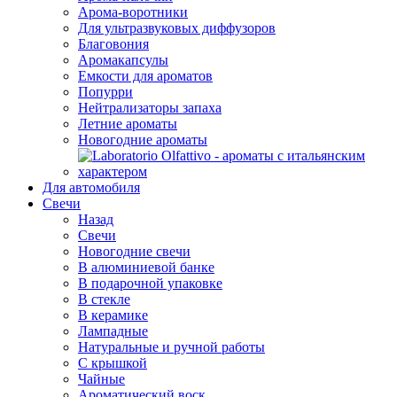
Арома-воротники
Для ультразвуковых диффузоров
Благовония
Аромакапсулы
Емкости для ароматов
Попурри
Нейтрализаторы запаха
Летние ароматы
Новогодние ароматы
Для автомобиля
Свечи
Назад
Свечи
Новогодние свечи
В алюминиевой банке
В подарочной упаковке
В стекле
В керамике
Лампадные
Натуральные и ручной работы
С крышкой
Чайные
Ароматический воск