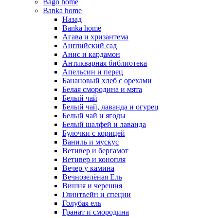
Bago home
Banka home
Назад
Banka home
Агава и хризантема
Английский сад
Анис и кардамон
Антикварная библиотека
Апельсин и перец
Банановый хлеб с орехами
Белая смородина и мята
Белый чай
Белый чай, лаванда и огурец
Белый чай и ягоды
Белый шалфей и лаванда
Булочки с корицей
Ваниль и мускус
Ветивер и бергамот
Ветивер и конопля
Вечер у камина
Вечнозелёная Ель
Вишня и черешня
Глинтвейн и специи
Голубая ель
Гранат и смородина