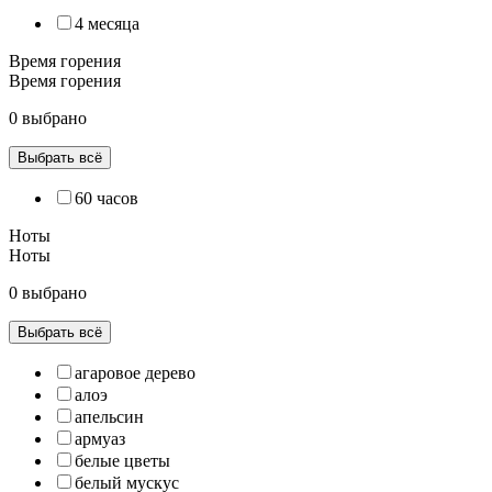
4 месяца
Время горения
Время горения
0 выбрано
Выбрать всё
60 часов
Ноты
Ноты
0 выбрано
Выбрать всё
агаровое дерево
алоэ
апельсин
армуаз
белые цветы
белый мускус