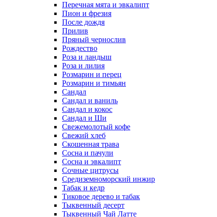
Перечная мята и эвкалипт
Пион и фрезия
После дождя
Прилив
Пряный чернослив
Рождество
Роза и ландыш
Роза и лилия
Розмарин и перец
Розмарин и тимьян
Сандал
Сандал и ваниль
Сандал и кокос
Сандал и Ши
Свежемолотый кофе
Свежий хлеб
Скошенная трава
Сосна и пачули
Сосна и эвкалипт
Сочные цитрусы
Средиземноморский инжир
Табак и кедр
Тиковое дерево и табак
Тыквенный десерт
Тыквенный Чай Латте