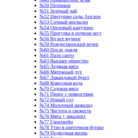
№50 Петрикор
№51 Зеленый чай
№52 Цветущие сады Англии
№53 Сочный апельсин
№54 Ореховый капучино
№55 Прогулка в ночном лесу
№56 Во все мучное
№59 Рождественский вечер
№60 После дождя
№61 Пало санто
№63 Высшее общество
№65 Ледяная мята
№66 Мятежный дух
№67 Лавандовый букет
№68 Кокосовая вода
№70 Садовая мята
№71 Пирог с пряностями
№72 Новый год
№74 Молочный шоколад
№75 Чистота и свежесть
№76 Мята + эвкалипт
№77 Глинтвейн
№78 Утро в цветочном бутике
№79 Подводная жизнь