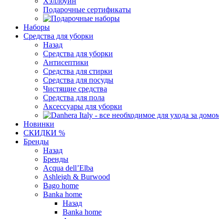
Хэллоуин
Подарочные сертификаты
Наборы
Средства для уборки
Назад
Средства для уборки
Антисептики
Средства для стирки
Средства для посуды
Чистящие средства
Средства для пола
Аксессуары для уборки
Новинки
СКИДКИ %
Бренды
Назад
Бренды
Acqua dell’Elba
Ashleigh & Burwood
Bago home
Banka home
Назад
Banka home