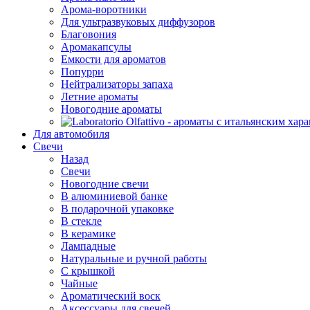
Арома-воротники
Для ультразвуковых диффузоров
Благовония
Аромакапсулы
Емкости для ароматов
Попурри
Нейтрализаторы запаха
Летние ароматы
Новогодние ароматы
Для автомобиля
Свечи
Назад
Свечи
Новогодние свечи
В алюминиевой банке
В подарочной упаковке
В стекле
В керамике
Лампадные
Натуральные и ручной работы
С крышкой
Чайные
Ароматический воск
Аксессуары для свечей