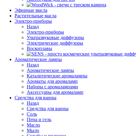
Эфирные масла
Растительные масла
Электро-приборы
Назад
Электро-приборы
Ультразвуковые диффузоры
Электрические диффузоры
Воскоплавы
Ароматические лампы
Назад
Ароматические лампы
Каталитические аромалампы
Ароматы для аромаламп
Наборы с аромалампами
Аксессуары для аромаламп
Средства для ванны
Назад
Средства для ванны
Соль
Пена и гель
Масло
Мыло
Скрабы и пилинги