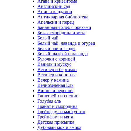
Агава и хризантема
Английский сад
Анис и кардамон
Антикварная библиотека
Апельсин и перец
Банановый хлеб с орехами
Белая смородина и мята
Белый чай
Белый чай, лаванда и огурец
Белый чай и ягоды
Белый шалфей и лаванда
Булочки с корицей
Ваниль и мускус
Ветивер и бергамот
Ветивер и конопля
Вечер у камина
Вечнозелёная Ель
Вишня и черешня
Глинтвейн и специи
Голубая ель
Гранат и смородина
Грейпфрут и мангустин
Грейпфрут и мята
Детская присыпка
Дубовый мох и амбра