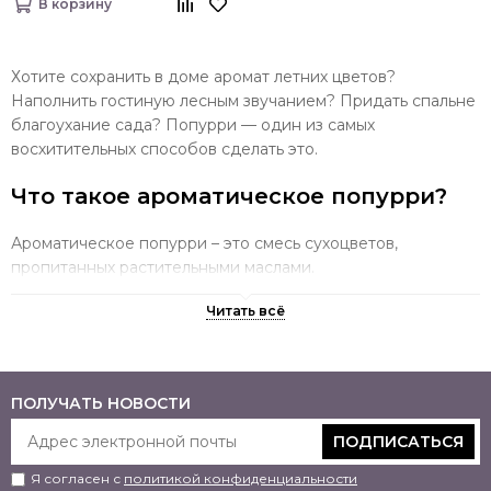
В корзину
Хотите сохранить в доме аромат летних цветов?
Наполнить гостиную лесным звучанием? Придать спальне
благоухание сада? Попурри — один из самых
восхитительных способов сделать это.
Что такое ароматическое попурри?
Ароматическое попурри – это смесь сухоцветов,
пропитанных растительными маслами.
В зависимости от темы композиции в неё могут входить
сухие цветы, фрукты, арабская смола, эвкалиптовые орехи,
листья, древесина, травы, мох, хвоя и другие природные
компоненты.
ПОЛУЧАТЬ НОВОСТИ
Аромамасла имеют верхние, средние и базовые ноты.
ПОДПИСАТЬСЯ
Ароматы могут включать самые разные ноты. Выбирайте
любимые. Это может быть головокружительное сочетание
Я согласен с
политикой конфиденциальности