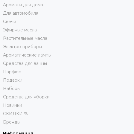
Ароматы для дома
уничтожать бактерии некоторых болезней,
распространённых в Средние века.
Для автомобиля
Свечи
Совет PRANA HOME. Ароматические попурри очень
Эфирные масла
декоративны, но продаются в лаконичных картонных
коробочках. Для того чтобы использовать их
Растительные масла
очаровательную эстетику, пересыпьте сухоцвет в
Электро-приборы
красивую прозрачную ёмкость, маленькую вазочку и
Ароматические лампы
применяйте для ароматизации пространства дома.
Средства для ванны
Маленькие тканевые саше отлично подойдут для
ароматизации одежды, придания свежести постельному
Парфюм
белью.
Подарки
Наборы
Средства для уборки
Новинки
СКИДКИ %
Бренды
Информация