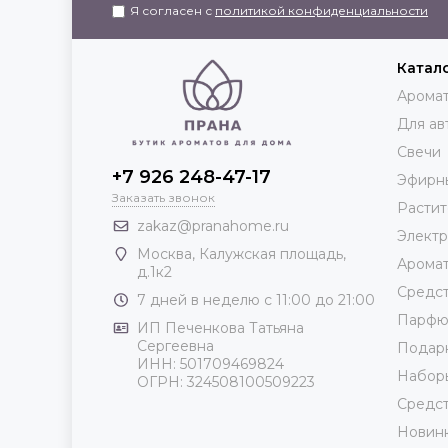
Я согласен с
политикой конфиденциальности
Катал
Аромат
Для ав
Свечи
+7 926 248-47-17
Эфирн
Заказать звонок
Растит
zakaz@pranahome.ru
Элект
Москва
, Калужская площадь,
Арома
д.1к2
Средст
7 дней в неделю с 11:00 до 21:00
Парф
ИП Печенкова Татьяна
Сергеевна
Подар
ИНН: 501709469824
Набор
ОГРН: 324508100509223
Средст
Новин