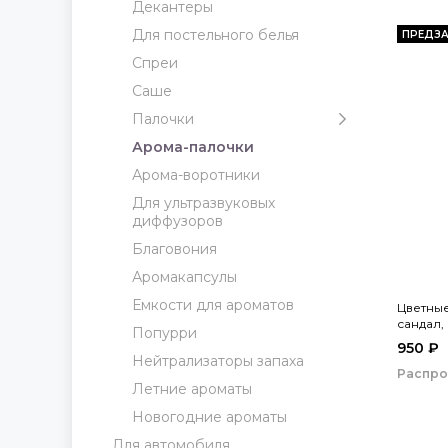
Декантеры
Для постельного белья
ПРЕДЗА
Спреи
Саше
Палочки
Арома-палочки
Арома-воротники
Для ультразвуковых
диффузоров
Благовония
Аромакапсулы
Емкости для ароматов
Цветны
сандал, 
Попурри
950 ₽
Нейтрализаторы запаха
Распр
Летние ароматы
Новогодние ароматы
Для автомобиля