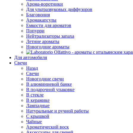
Арома-воротники
Для ультразвуковых диффузоров
Благовония
Аромакапсулы
Емкости для ароматов
Попурри
Нейтрализаторы запаха
Летние ароматы
Новогодние ароматы
Для автомобиля
Свечи
Назад
Свечи
Новогодние свечи
В алюминиевой банке
В подарочной упаковке
В стекле
В керамике
Лампадные
Натуральные и ручной работы
С крышкой
Чайные
Ароматический воск
Аксессуары для свечей