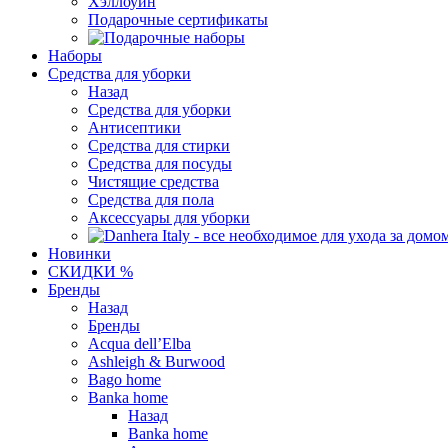
Хэллоуин
Подарочные сертификаты
Наборы
Средства для уборки
Назад
Средства для уборки
Антисептики
Средства для стирки
Средства для посуды
Чистящие средства
Средства для пола
Аксессуары для уборки
Новинки
СКИДКИ %
Бренды
Назад
Бренды
Acqua dell’Elba
Ashleigh & Burwood
Bago home
Banka home
Назад
Banka home