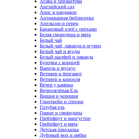
Агава и хризантема
Английский сад
Анис и кардамон
Антикварная библиотека
Апельсин и перец
Банановый хлеб с орехами
Белая смородина и мята
Белый чай
Белый чай, лаванда и огурец
Белый чай и ягоды
Белый шалфей и лаванда
Булочки с корицей
Ваниль и мускус
Ветивер и бергамот
Ветивер и конопля
Вечер у камина
Вечнозелёная Ель
Вишня и черешня
Глинтвейн и специи
Голубая ель
Гранат и смородина
Грейпфрут и мангустин
Грейпфрут и мята
Детская присыпка
Дубовый мох и амбра