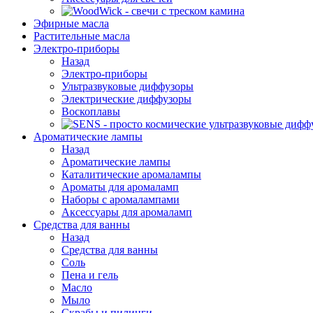
Эфирные масла
Растительные масла
Электро-приборы
Назад
Электро-приборы
Ультразвуковые диффузоры
Электрические диффузоры
Воскоплавы
Ароматические лампы
Назад
Ароматические лампы
Каталитические аромалампы
Ароматы для аромаламп
Наборы с аромалампами
Аксессуары для аромаламп
Средства для ванны
Назад
Средства для ванны
Соль
Пена и гель
Масло
Мыло
Скрабы и пилинги