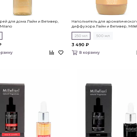
рей для дома Лайм и Ветивер,
Наполнитель для ароматическог
i Milano
диффузора Лайм и Ветивер, Millef
Milano
250 мл
500 мл
₽
3 490 ₽
орзину
В корзину