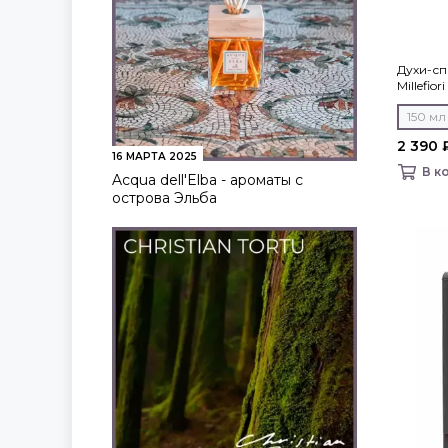
Духи-сп
Millefior
150 мл
2 390 
16 МАРТА 2025
В к
Acqua dell'Elba - ароматы с
острова Эльба