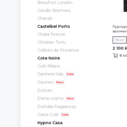
BeauFort London
Candle Warmers
Chando
Castelbel Porto
Пурпурн
аромалам
Chiara Firenze
15 мл
Christian Tortu
2 100 
Collines de Provence
В к
Cote Noire
Culti Milano
Danhera Italy
Davines
Echoes
Eteria cosmo
Euthalia Fragrances
Grace Cole
Hypno Casa