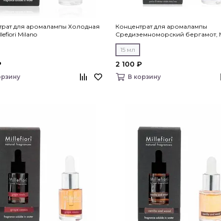
трат для аромалампы Холодная
Концентрат для аромалампы
lefiori Milano
Средиземноморский бергамот, Mil
Milano
15 мл
₽
2 100 ₽
орзину
В корзину