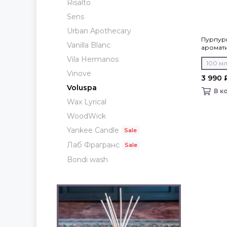
Risalto
Sens
Urban Apothecary
Пурпур
Vanilla Blanc
ароматич
Vila Hermanos
100 м
Vinove
3 990 
Voluspa
В к
Wax Lyrical
WoodWick
Yankee Candle
Лаб Фрагранс
Bondi wash