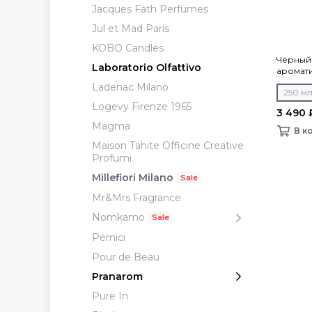
Jacques Fath Perfumes
Jul et Mad Paris
KOBO Candles
Чёрный 
Laboratorio Olfattivo
аромати
Milano
Ladenac Milano
250 м
Logevy Firenze 1965
3 490 
Magma
В к
Maison Tahite Officine Creative
Profumi
Millefiori Milano
Mr&Mrs Fragrance
Nomkamo
Pernici
Pour de Beau
Pranarom
Pure In