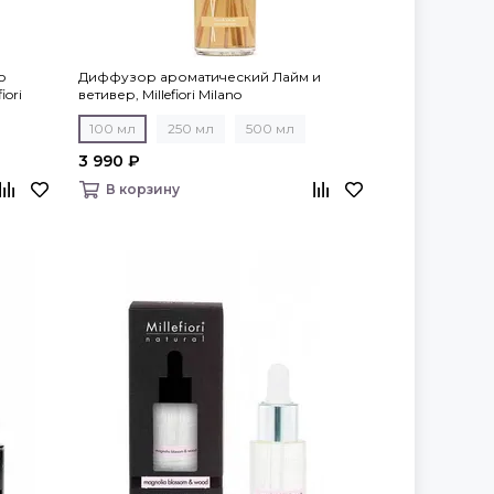
о
Диффузор ароматический Лайм и
iori
ветивер, Millefiori Milano
100 мл
250 мл
500 мл
3 990 ₽
В корзину