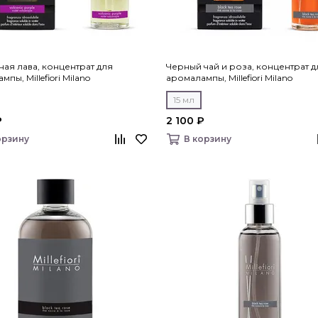
ая лава, концентрат для
Черный чай и роза, концентрат д
пы, Millefiori Milano
аромалампы, Millefiori Milano
15 мл
₽
2 100 ₽
орзину
В корзину