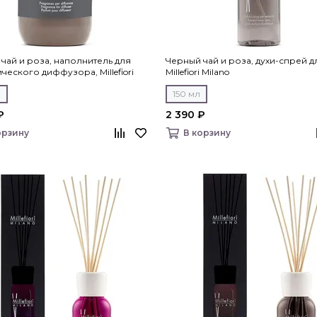
чай и роза, наполнитель для
Черный чай и роза, духи-спрей д
ческого диффузора, Millefiori
Millefiori Milano
л
150 мл
₽
2 390 ₽
орзину
В корзину