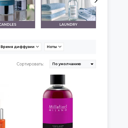
CANDLES
LAUNDRY
LO
Время диффузии
Ноты
Сортировать: