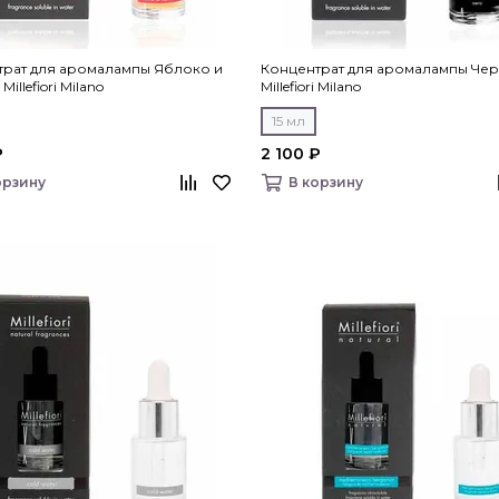
трат для аромалампы Яблоко и
Концентрат для аромалампы Чер
Millefiori Milano
Millefiori Milano
15 мл
₽
2 100 ₽
орзину
В корзину