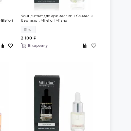
Концентрат для аромалампы Сандал и
lefiori
бергамот, Millefiori Milano
15 мл
2 100 ₽
В корзину