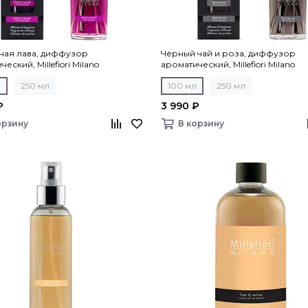
ная лава, диффузор
Чёрный чай и роза, диффузор
еский, Millefiori Milano
ароматический, Millefiori Milano
л
250 мл
100 мл
250 мл
₽
3 990 ₽
орзину
В корзину