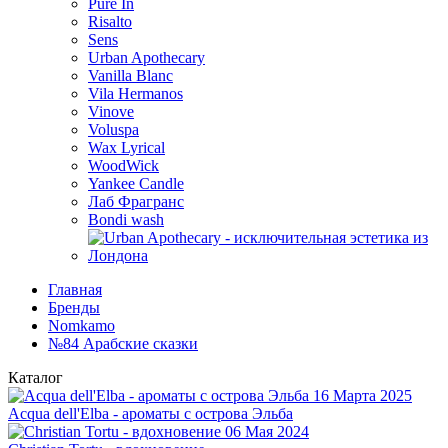
Pure In
Risalto
Sens
Urban Apothecary
Vanilla Blanc
Vila Hermanos
Vinove
Voluspa
Wax Lyrical
WoodWick
Yankee Candle
Лаб Фрагранс
Bondi wash
Главная
Бренды
Nomkamo
№84 Арабские сказки
Каталог
16 Марта 2025
Acqua dell'Elba - ароматы с острова Эльба
06 Мая 2024