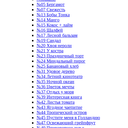
№05 Бергамот
№07 Свежесть
№13 Бобы Тонка
№14 Манго
№15 Кокос + лайм
№16 Шалфей
№17 Лесной бальзам
№19 Сандал
№20 Хвоя нероли
№21 У костра
№23 Праздничный торт
№24 Миндальный пирог
№25 Банановый хлеб
№31 Удовое дерево
№34 Летний кинотеатр
№35 Ночной океан
№36 Цветок мечты
№37 Отдых у моря
№39 Интересная книга
№42 Листья томата
№43 Ягодное чаепитие
№44 Тропический остров
№45 Пустите меня в Голландию
№47 Освежающий грейпфрут
№49 Приворотное зелье