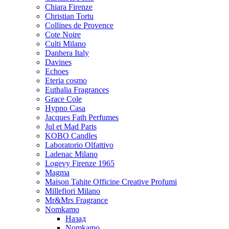
Chiara Firenze
Christian Tortu
Collines de Provence
Cote Noire
Culti Milano
Danhera Italy
Davines
Echoes
Eteria cosmo
Euthalia Fragrances
Grace Cole
Hypno Casa
Jacques Fath Perfumes
Jul et Mad Paris
KOBO Candles
Laboratorio Olfattivo
Ladenac Milano
Logevy Firenze 1965
Magma
Maison Tahite Officine Creative Profumi
Millefiori Milano
Mr&Mrs Fragrance
Nomkamo
Назад
Nomkamo