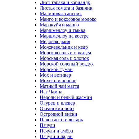
Лист табака и кориандр
Листья томата и базилик
Малиновая сангрия
Манго и кокосовое молоко
Маракуйя и манго
Маршмеллоу и тыква
Маршмеллоу на костре
Медовая дыня
Можжевельник и кедр
Морская соль и орхидея
Морская соль и хлопок
Морской соленый воздух
Морской туман
Мох и ветивер
Мохито и ананас
Мятный чай маття
Наг Чампа
Нероли и белый жасмин
Огурец и клевер
Океанский бриз
Островной виски
Пало санто и янтарь
Пачули
Пачули и амбра
Пачули и ладан