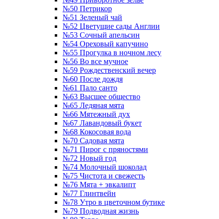
№50 Петрикор
№51 Зеленый чай
№52 Цветущие сады Англии
№53 Сочный апельсин
№54 Ореховый капучино
№55 Прогулка в ночном лесу
№56 Во все мучное
№59 Рождественский вечер
№60 После дождя
№61 Пало санто
№63 Высшее общество
№65 Ледяная мята
№66 Мятежный дух
№67 Лавандовый букет
№68 Кокосовая вода
№70 Садовая мята
№71 Пирог с пряностями
№72 Новый год
№74 Молочный шоколад
№75 Чистота и свежесть
№76 Мята + эвкалипт
№77 Глинтвейн
№78 Утро в цветочном бутике
№79 Подводная жизнь