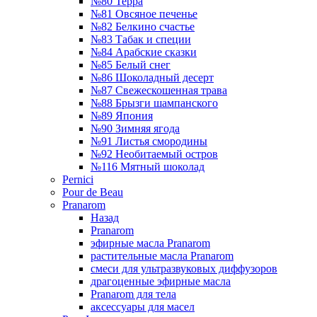
№80 Терра
№81 Овсяное печенье
№82 Белкино счастье
№83 Табак и специи
№84 Арабские сказки
№85 Белый снег
№86 Шоколадный десерт
№87 Свежескошенная трава
№88 Брызги шампанского
№89 Япония
№90 Зимняя ягода
№91 Листья смородины
№92 Необитаемый остров
№116 Мятный шоколад
Pernici
Pour de Beau
Pranarom
Назад
Pranarom
эфирные масла Pranarom
растительные масла Pranarom
смеси для ультразвуковых диффузоров
драгоценные эфирные масла
Pranarom для тела
аксессуары для масел