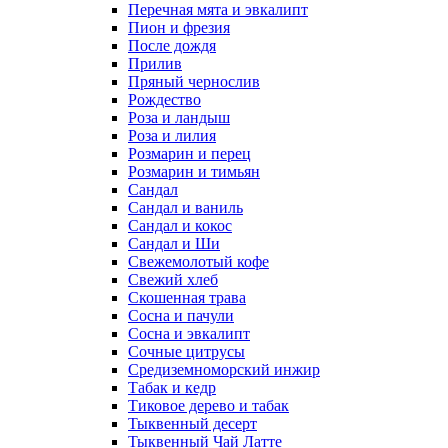
Перечная мята и эвкалипт
Пион и фрезия
После дождя
Прилив
Пряный чернослив
Рождество
Роза и ландыш
Роза и лилия
Розмарин и перец
Розмарин и тимьян
Сандал
Сандал и ваниль
Сандал и кокос
Сандал и Ши
Свежемолотый кофе
Свежий хлеб
Скошенная трава
Сосна и пачули
Сосна и эвкалипт
Сочные цитрусы
Средиземноморский инжир
Табак и кедр
Тиковое дерево и табак
Тыквенный десерт
Тыквенный Чай Латте