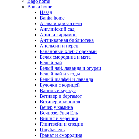
Bago home
Banka home
Назад
Banka home
Агава и хризантема
Английский сад
Анис и кардамон
Антикварная библиотека
Апельсин и перец
Банановый хлеб с орехами
Белая смородина и мята
Белый чай
Белый чай, лаванда и огурец
Белый чай и ягоды
Белый шалфей и лаванда
Булочки с корицей
Ваниль и мускус
Ветивер и бергамот
Ветивер и конопля
Вечер у камина
Вечнозелёная Ель
Вишня и черешня
Глинтвейн и специи
Голубая ель
Гранат и смородина