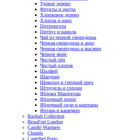
Удовое дерево
Фрукты и цветы
Хлопковое дерево
Хлопок и ирис
Цитронелла
Цитрус и ваниль
Чай из черной смородины
Черная смородина и анис
Черная смородина и жасмин
Черное море
Чистый лён
Чистый хлопок
Шалфей
Шардоне
Шоколад и грецкий орех
Штрудель и специи
Яблоки Макинтош
Яблочный пирог
Яблочный сидр и каштаны
Янтарь и кашемир
Baobab Collection
BeauFort London
Candle Warmers
Chando
Castelbel Porto