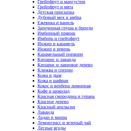
Грейпфрут и мангустин
Грейпфрут и мята
Детская присыпка
Дубовый мох и амбра
Ежевика и ваниль
Запеченная груша и бренди
Имбирный пряник
Имбирь и грейпфрут
Инжир и карамель
Инжир и ревень
Карамельный попкорн
Кипарис и лаванда
Кипарис и лавровое дерево
Клюква и специи
Кожа и дым
Кожа и шафран
Кокос и вербена лимонная
Кофе и шоколад
Красная смородина и герань
Красное дерево
Красный апельсин
Лаванда
Ладан и мирра
Лемонграсс и зеленый чай
Лесные ягоды