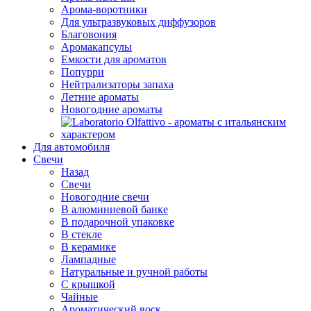
Арома-воротники
Для ультразвуковых диффузоров
Благовония
Аромакапсулы
Емкости для ароматов
Попурри
Нейтрализаторы запаха
Летние ароматы
Новогодние ароматы
Для автомобиля
Свечи
Назад
Свечи
Новогодние свечи
В алюминиевой банке
В подарочной упаковке
В стекле
В керамике
Лампадные
Натуральные и ручной работы
С крышкой
Чайные
Ароматический воск