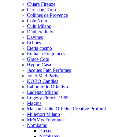
Chiara Firenze
Christian Tortu
Collines de Provence
Cote Noire
Culti Milano
Danhera Italy
Davines
Echoes
Eteria cosmo
Euthalia Fragrances
Grace Cole
Hypno Casa
Jacques Fath Perfumes
Jul et Mad Paris
KOBO Candles
Laboratorio Olfattivo
Ladenac Milano
Logevy Firenze 1965
Magma
Maison Tahite Officine Creative Profumi
Millefiori Milano
Mr&Mrs Fragrance
Nomkamo
Назад
Nomkamo