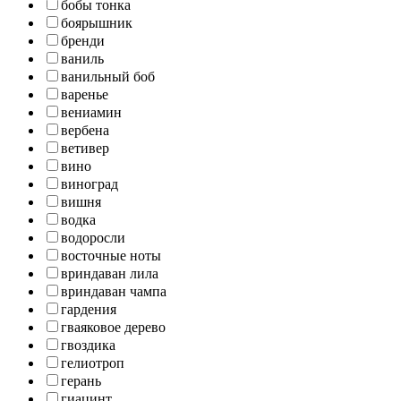
бобы тонка
боярышник
бренди
ваниль
ванильный боб
варенье
вениамин
вербена
ветивер
вино
виноград
вишня
водка
водоросли
восточные ноты
вриндаван лила
вриндаван чампа
гардения
гваяковое дерево
гвоздика
гелиотроп
герань
гиацинт