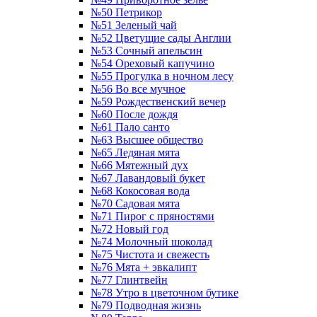
№50 Петрикор
№51 Зеленый чай
№52 Цветущие сады Англии
№53 Сочный апельсин
№54 Ореховый капучино
№55 Прогулка в ночном лесу
№56 Во все мучное
№59 Рождественский вечер
№60 После дождя
№61 Пало санто
№63 Высшее общество
№65 Ледяная мята
№66 Мятежный дух
№67 Лавандовый букет
№68 Кокосовая вода
№70 Садовая мята
№71 Пирог с пряностями
№72 Новый год
№74 Молочный шоколад
№75 Чистота и свежесть
№76 Мята + эвкалипт
№77 Глинтвейн
№78 Утро в цветочном бутике
№79 Подводная жизнь