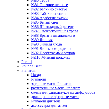
№80 Терра
№81 Овсяное печенье
№82 Белкино счастье
№83 Табак и специи
№84 Арабские сказки
№85 Белый снег
№86 Шоколадный десерт
№87 Свежескошенная трава
№88 Брызги шампанского
№89 Япония
№90 Зимняя ягода
№91 Листья смородины
№92 Необитаемый остров
№116 Мятный шоколад
Pernici
Pour de Beau
Pranarom
Назад
Pranarom
эфирные масла Pranarom
растительные масла Pranarom
смеси для ультразвуковых диффузоров
драгоценные эфирные масла
Pranarom для тела
аксессуары для масел