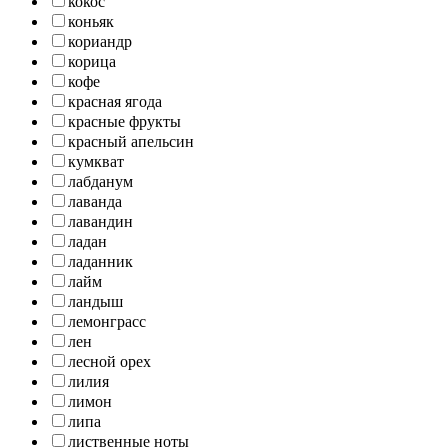
кокос
коньяк
кориандр
корица
кофе
красная ягода
красные фрукты
красный апельсин
кумкват
лабданум
лаванда
лавандин
ладан
ладанник
лайм
ландыш
лемонграсс
лен
лесной орех
лилия
лимон
липа
лиственные ноты