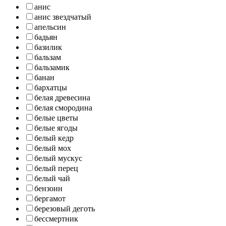
анис
анис звездчатый
апельсин
бадьян
базилик
бальзам
бальзамик
банан
бархатцы
белая древесина
белая смородина
белые цветы
белые ягоды
белый кедр
белый мох
белый мускус
белый перец
белый чай
бензоин
бергамот
березовый деготь
бессмертник