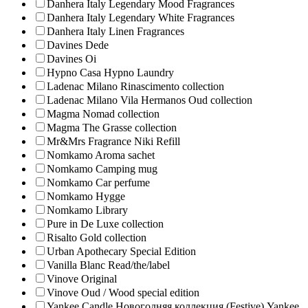
Danhera Italy Legendary Mood Fragrances
Danhera Italy Legendary White Fragrances
Danhera Italy Linen Fragrances
Davines Dede
Davines Oi
Hypno Casa Hypno Laundry
Ladenac Milano Rinascimento collection
Ladenac Milano Vila Hermanos Oud collection
Magma Nomad collection
Magma The Grasse collection
Mr&Mrs Fragrance Niki Refill
Nomkamo Aroma sachet
Nomkamo Camping mug
Nomkamo Car perfume
Nomkamo Hygge
Nomkamo Library
Pure in De Luxe collection
Risalto Gold collection
Urban Apothecary Special Edition
Vanilla Blanc Read/the/label
Vinove Original
Vinove Oud / Wood special edition
Yankee Candle Новогодняя коллекция (Festive) Yankee