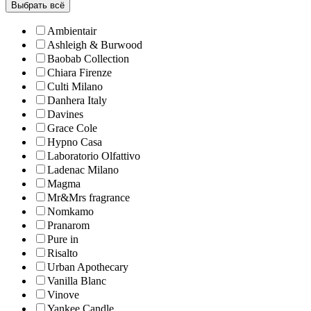
Выбрать всё
Ambientair
Ashleigh & Burwood
Baobab Collection
Chiara Firenze
Culti Milano
Danhera Italy
Davines
Grace Cole
Hypno Casa
Laboratorio Olfattivo
Ladenac Milano
Magma
Mr&Mrs fragrance
Nomkamo
Pranarom
Pure in
Risalto
Urban Apothecary
Vanilla Blanc
Vinove
Yankee Candle