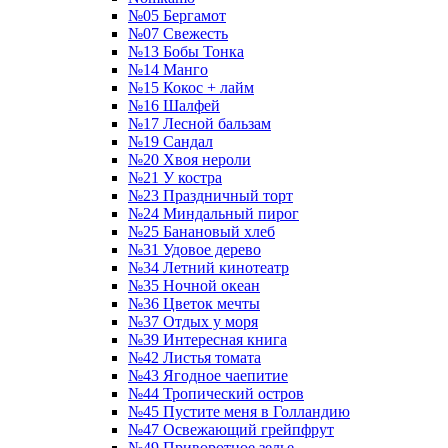
№05 Бергамот
№07 Свежесть
№13 Бобы Тонка
№14 Манго
№15 Кокос + лайм
№16 Шалфей
№17 Лесной бальзам
№19 Сандал
№20 Хвоя нероли
№21 У костра
№23 Праздничный торт
№24 Миндальный пирог
№25 Банановый хлеб
№31 Удовое дерево
№34 Летний кинотеатр
№35 Ночной океан
№36 Цветок мечты
№37 Отдых у моря
№39 Интересная книга
№42 Листья томата
№43 Ягодное чаепитие
№44 Тропический остров
№45 Пустите меня в Голландию
№47 Освежающий грейпфрут
№49 Приворотное зелье