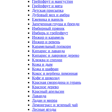
Грейпфрут и мангустин
Грейпфрут и мята
Детская присыпка
Дубовый мох и амбра
Ежевика и ваниль
Запеченная груша и бренди
Имбирный пряник
Имбирь и грейпфрут
Инжир и карамель
Инжир и ревень
Карамельный попкорн
Кипарис и лаванда
Кипарис и лавровое дерево
Клюква и специи
Кожа и дым
Кожа и шафран
Кокос и вербена лимонная
Кофе и шоколад
Красная смородина и герань
Красное дерево
Красный апельсин
Лаванда
Ладан и мирра
Лемонграсс и зеленый чай
Лесные ягоды