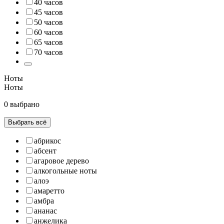
40 часов
45 часов
50 часов
60 часов
65 часов
70 часов
Ноты
Ноты
0 выбрано
Выбрать всё
абрикос
абсент
агаровое дерево
алкогольные ноты
алоэ
амаретто
амбра
ананас
анжелика