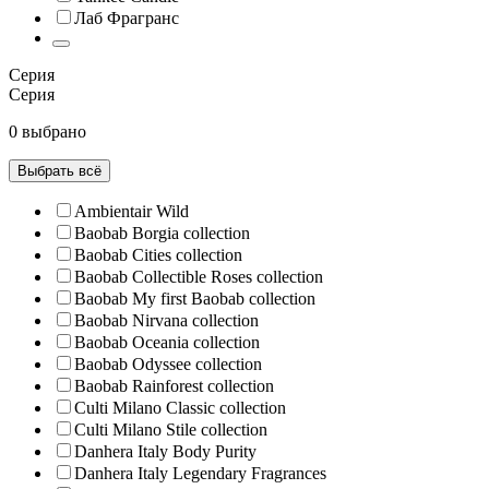
Лаб Фрагранс
Серия
Серия
0 выбрано
Выбрать всё
Ambientair Wild
Baobab Borgia collection
Baobab Cities collection
Baobab Collectible Roses collection
Baobab My first Baobab collection
Baobab Nirvana collection
Baobab Oceania collection
Baobab Odyssee collection
Baobab Rainforest collection
Culti Milano Classic collection
Culti Milano Stile collection
Danhera Italy Body Purity
Danhera Italy Legendary Fragrances