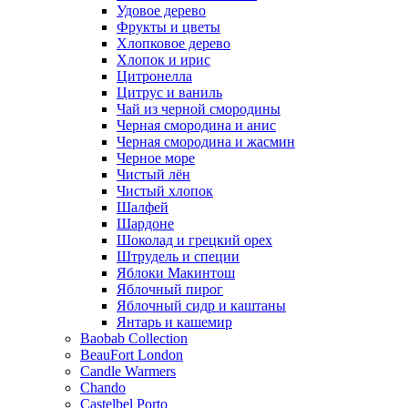
Удовое дерево
Фрукты и цветы
Хлопковое дерево
Хлопок и ирис
Цитронелла
Цитрус и ваниль
Чай из черной смородины
Черная смородина и анис
Черная смородина и жасмин
Черное море
Чистый лён
Чистый хлопок
Шалфей
Шардоне
Шоколад и грецкий орех
Штрудель и специи
Яблоки Макинтош
Яблочный пирог
Яблочный сидр и каштаны
Янтарь и кашемир
Baobab Collection
BeauFort London
Candle Warmers
Chando
Castelbel Porto