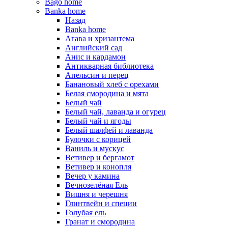
Bago home
Banka home
Назад
Banka home
Агава и хризантема
Английский сад
Анис и кардамон
Антикварная библиотека
Апельсин и перец
Банановый хлеб с орехами
Белая смородина и мята
Белый чай
Белый чай, лаванда и огурец
Белый чай и ягоды
Белый шалфей и лаванда
Булочки с корицей
Ваниль и мускус
Ветивер и бергамот
Ветивер и конопля
Вечер у камина
Вечнозелёная Ель
Вишня и черешня
Глинтвейн и специи
Голубая ель
Гранат и смородина