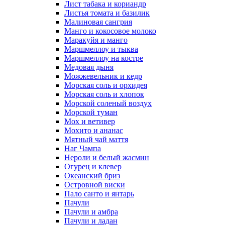
Лист табака и кориандр
Листья томата и базилик
Малиновая сангрия
Манго и кокосовое молоко
Маракуйя и манго
Маршмеллоу и тыква
Маршмеллоу на костре
Медовая дыня
Можжевельник и кедр
Морская соль и орхидея
Морская соль и хлопок
Морской соленый воздух
Морской туман
Мох и ветивер
Мохито и ананас
Мятный чай маття
Наг Чампа
Нероли и белый жасмин
Огурец и клевер
Океанский бриз
Островной виски
Пало санто и янтарь
Пачули
Пачули и амбра
Пачули и ладан