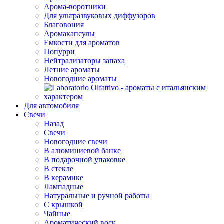
Арома-воротники
Для ультразвуковых диффузоров
Благовония
Аромакапсулы
Емкости для ароматов
Попурри
Нейтрализаторы запаха
Летние ароматы
Новогодние ароматы
Для автомобиля
Свечи
Назад
Свечи
Новогодние свечи
В алюминиевой банке
В подарочной упаковке
В стекле
В керамике
Лампадные
Натуральные и ручной работы
С крышкой
Чайные
Ароматический воск