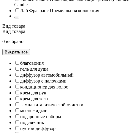
Candle
Лаб Фрагранс Премиальная коллекция
Вид товара
Вид товара
0 выбрано
Выбрать всё
благовония
гель для душа
диффузор автомобильный
диффузор с палочками
кондиционер для волос
крем для рук
крем для тела
лампа каталитической очистки
мыло жидкое
подарочные наборы
подсвечник
пустой диффузор