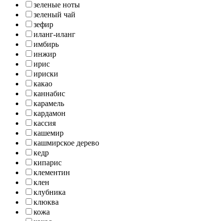
зеленые ноты
зеленый чай
зефир
иланг-иланг
имбирь
инжир
ирис
ириски
какао
каннабис
карамель
кардамон
кассия
кашемир
кашмирское дерево
кедр
кипарис
клементин
клен
клубника
клюква
кожа