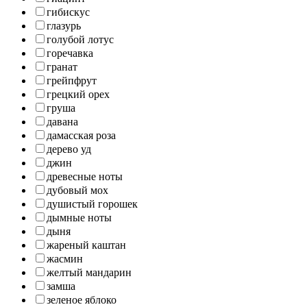
гибискус
глазурь
голубой лотус
горечавка
гранат
грейпфрут
грецкий орех
груша
давана
дамасская роза
дерево уд
джин
древесные ноты
дубовый мох
душистый горошек
дымные ноты
дыня
жареный каштан
жасмин
желтый мандарин
замша
зеленое яблоко