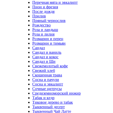
Перечная мята и эвкалипт
Пион и фрезия
После дождя
Прилив
Пряный чернослив
Рождество
Роза и ландыш
Роза и лилия
Розмарин и перец
Розмарин и тимьян
Сандал
Сандал и ваниль
Сандал и кокос
Сандал и Ши
Свежемолотый кофе
Свежий хлеб
Скошенная трава
Сосна и пачули
Сосна и эвкалипт
Сочные цитрусы
Средиземноморский инжир
Табак и кедр
Тиковое дерево и табак
Тыквенный десерт
Тыквенный Чай Латте