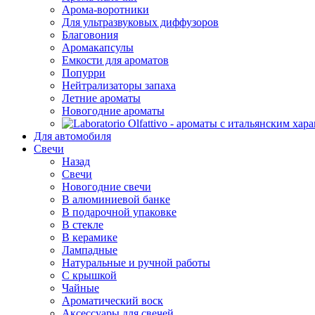
Арома-воротники
Для ультразвуковых диффузоров
Благовония
Аромакапсулы
Емкости для ароматов
Попурри
Нейтрализаторы запаха
Летние ароматы
Новогодние ароматы
Для автомобиля
Свечи
Назад
Свечи
Новогодние свечи
В алюминиевой банке
В подарочной упаковке
В стекле
В керамике
Лампадные
Натуральные и ручной работы
С крышкой
Чайные
Ароматический воск
Аксессуары для свечей