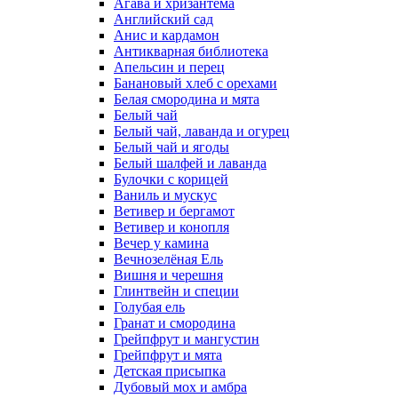
Агава и хризантема
Английский сад
Анис и кардамон
Антикварная библиотека
Апельсин и перец
Банановый хлеб с орехами
Белая смородина и мята
Белый чай
Белый чай, лаванда и огурец
Белый чай и ягоды
Белый шалфей и лаванда
Булочки с корицей
Ваниль и мускус
Ветивер и бергамот
Ветивер и конопля
Вечер у камина
Вечнозелёная Ель
Вишня и черешня
Глинтвейн и специи
Голубая ель
Гранат и смородина
Грейпфрут и мангустин
Грейпфрут и мята
Детская присыпка
Дубовый мох и амбра