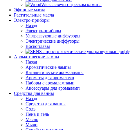
Эфирные масла
Растительные масла
Электро-приборы
Назад
Электро-приборы
Ультразвуковые диффузоры
Электрические диффузоры
Воскоплавы
Ароматические лампы
Назад
Ароматические лампы
Каталитические аромалампы
Ароматы для аромаламп
Наборы с аромалампами
Аксессуары для аромаламп
Средства для ванны
Назад
Средства для ванны
Соль
Пена и гель
Масло
Мыло
Скрабы и пилинги