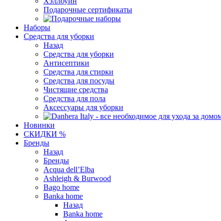
Хэллоуин
Подарочные сертификаты
Наборы
Средства для уборки
Назад
Средства для уборки
Антисептики
Средства для стирки
Средства для посуды
Чистящие средства
Средства для пола
Аксессуары для уборки
Новинки
СКИДКИ %
Бренды
Назад
Бренды
Acqua dell’Elba
Ashleigh & Burwood
Bago home
Banka home
Назад
Banka home