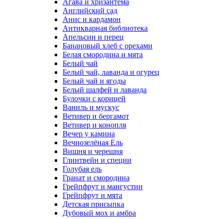
Агава и хризантема
Английский сад
Анис и кардамон
Антикварная библиотека
Апельсин и перец
Банановый хлеб с орехами
Белая смородина и мята
Белый чай
Белый чай, лаванда и огурец
Белый чай и ягоды
Белый шалфей и лаванда
Булочки с корицей
Ваниль и мускус
Ветивер и бергамот
Ветивер и конопля
Вечер у камина
Вечнозелёная Ель
Вишня и черешня
Глинтвейн и специи
Голубая ель
Гранат и смородина
Грейпфрут и мангустин
Грейпфрут и мята
Детская присыпка
Дубовый мох и амбра