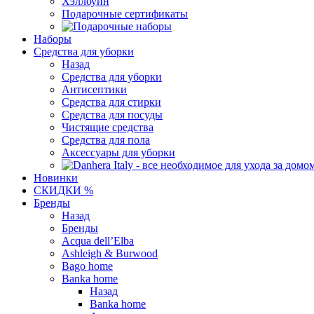
Хэллоуин
Подарочные сертификаты
Наборы
Средства для уборки
Назад
Средства для уборки
Антисептики
Средства для стирки
Средства для посуды
Чистящие средства
Средства для пола
Аксессуары для уборки
Новинки
СКИДКИ %
Бренды
Назад
Бренды
Acqua dell’Elba
Ashleigh & Burwood
Bago home
Banka home
Назад
Banka home