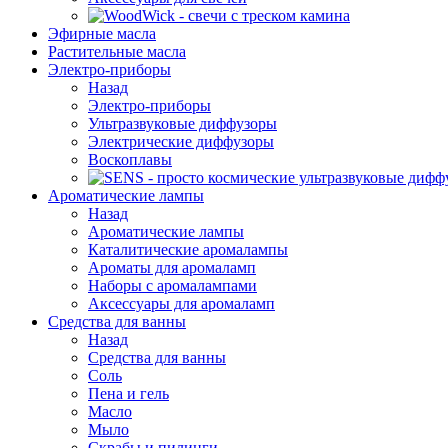
Эфирные масла
Растительные масла
Электро-приборы
Назад
Электро-приборы
Ультразвуковые диффузоры
Электрические диффузоры
Воскоплавы
Ароматические лампы
Назад
Ароматические лампы
Каталитические аромалампы
Ароматы для аромаламп
Наборы с аромалампами
Аксессуары для аромаламп
Средства для ванны
Назад
Средства для ванны
Соль
Пена и гель
Масло
Мыло
Скрабы и пилинги