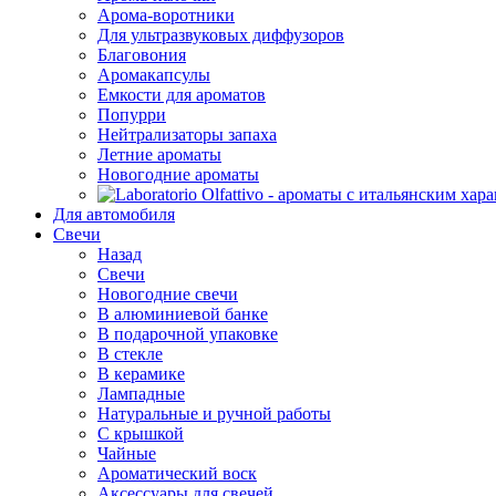
Арома-воротники
Для ультразвуковых диффузоров
Благовония
Аромакапсулы
Емкости для ароматов
Попурри
Нейтрализаторы запаха
Летние ароматы
Новогодние ароматы
Для автомобиля
Свечи
Назад
Свечи
Новогодние свечи
В алюминиевой банке
В подарочной упаковке
В стекле
В керамике
Лампадные
Натуральные и ручной работы
С крышкой
Чайные
Ароматический воск
Аксессуары для свечей