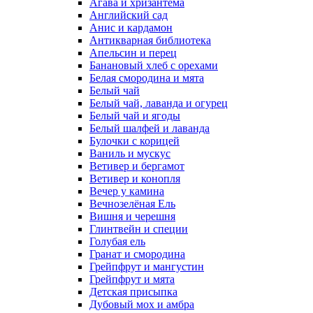
Агава и хризантема
Английский сад
Анис и кардамон
Антикварная библиотека
Апельсин и перец
Банановый хлеб с орехами
Белая смородина и мята
Белый чай
Белый чай, лаванда и огурец
Белый чай и ягоды
Белый шалфей и лаванда
Булочки с корицей
Ваниль и мускус
Ветивер и бергамот
Ветивер и конопля
Вечер у камина
Вечнозелёная Ель
Вишня и черешня
Глинтвейн и специи
Голубая ель
Гранат и смородина
Грейпфрут и мангустин
Грейпфрут и мята
Детская присыпка
Дубовый мох и амбра