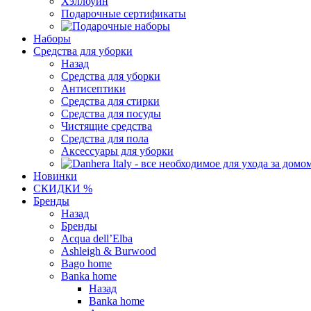
Хэллоуин
Подарочные сертификаты
Наборы
Средства для уборки
Назад
Средства для уборки
Антисептики
Средства для стирки
Средства для посуды
Чистящие средства
Средства для пола
Аксессуары для уборки
Новинки
СКИДКИ %
Бренды
Назад
Бренды
Acqua dell’Elba
Ashleigh & Burwood
Bago home
Banka home
Назад
Banka home