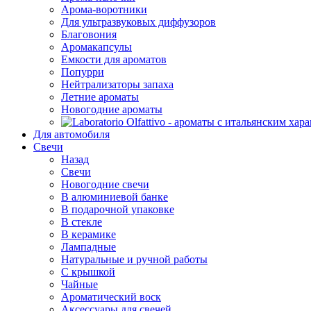
Арома-воротники
Для ультразвуковых диффузоров
Благовония
Аромакапсулы
Емкости для ароматов
Попурри
Нейтрализаторы запаха
Летние ароматы
Новогодние ароматы
Для автомобиля
Свечи
Назад
Свечи
Новогодние свечи
В алюминиевой банке
В подарочной упаковке
В стекле
В керамике
Лампадные
Натуральные и ручной работы
С крышкой
Чайные
Ароматический воск
Аксессуары для свечей