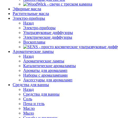
Эфирные масла
Растительные масла
Электро-приборы
Назад
Электро-приборы
Ультразвуковые диффузоры
Электрические диффузоры
Воскоплавы
Ароматические лампы
Назад
Ароматические лампы
Каталитические аромалампы
Ароматы для аромаламп
Наборы с аромалампами
Аксессуары для аромаламп
Средства для ванны
Назад
Средства для ванны
Соль
Пена и гель
Масло
Мыло
Скрабы и пилинги