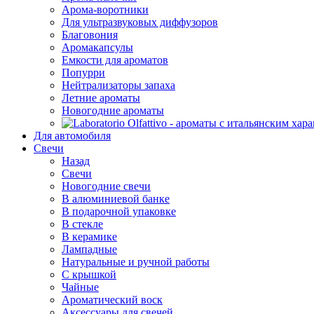
Арома-воротники
Для ультразвуковых диффузоров
Благовония
Аромакапсулы
Емкости для ароматов
Попурри
Нейтрализаторы запаха
Летние ароматы
Новогодние ароматы
Для автомобиля
Свечи
Назад
Свечи
Новогодние свечи
В алюминиевой банке
В подарочной упаковке
В стекле
В керамике
Лампадные
Натуральные и ручной работы
С крышкой
Чайные
Ароматический воск
Аксессуары для свечей