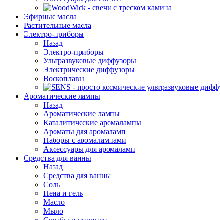
Эфирные масла
Растительные масла
Электро-приборы
Назад
Электро-приборы
Ультразвуковые диффузоры
Электрические диффузоры
Воскоплавы
Ароматические лампы
Назад
Ароматические лампы
Каталитические аромалампы
Ароматы для аромаламп
Наборы с аромалампами
Аксессуары для аромаламп
Средства для ванны
Назад
Средства для ванны
Соль
Пена и гель
Масло
Мыло
Скрабы и пилинги