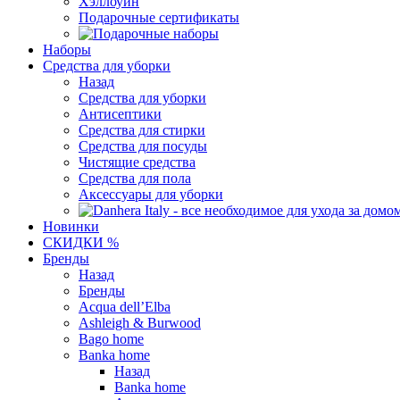
Хэллоуин
Подарочные сертификаты
Наборы
Средства для уборки
Назад
Средства для уборки
Антисептики
Средства для стирки
Средства для посуды
Чистящие средства
Средства для пола
Аксессуары для уборки
Новинки
СКИДКИ %
Бренды
Назад
Бренды
Acqua dell’Elba
Ashleigh & Burwood
Bago home
Banka home
Назад
Banka home