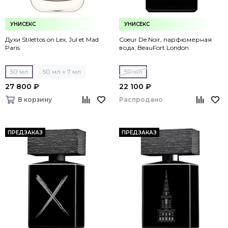
УНИСЕКС
УНИСЕКС
Духи Stilettos on Lex, Jul et Mad
Coeur De Noir, парфюмерная
Paris
вода, BeauFort London
50 мл
50 мл + 7 мл
50 мл
27 800 ₽
22 100 ₽
Распродано
В корзину
ПРЕДЗАКАЗ
ПРЕДЗАКАЗ