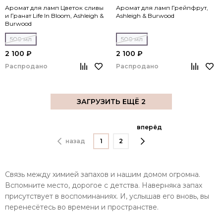
Аромат для ламп Цветок сливы
Аромат для ламп Грейпфрут,
и Гранат Life In Bloom, Ashleigh &
Ashleigh & Burwood
Burwood
500 мл
500 мл
2 100 ₽
2 100 ₽
Распродано
Распродано
ЗАГРУЗИТЬ ЕЩЁ 2
вперёд
назад
1
2
Связь между химией запахов и нашим домом огромна.
Вспомните место, дорогое с детства. Наверняка запах
присутствует в воспоминаниях. И, услышав его вновь, вы
перенесётесь во времени и пространстве.