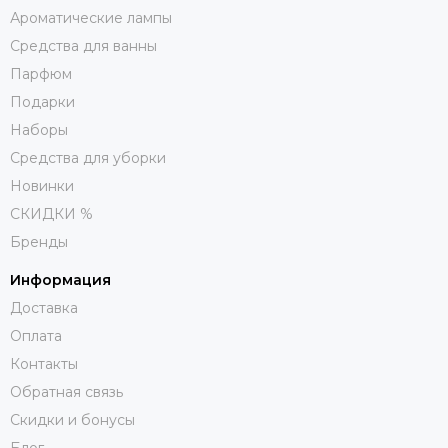
Аромат можно адаптировать не только к пространству,
Ароматические лампы
но и к сезону:
Средства для ванны
летом украсьте интерьер бодрящими акцентами
Парфюм
грейпфрута, вербены, лимона, апельсина;
Подарки
с наступлением первых холодов отдайте
Наборы
предпочтение уютным древесным и сладким
Средства для уборки
ароматам.
Новинки
Вселенная интерьерных ароматов огромна. В нашем
СКИДКИ %
интернет-бутике вы можете купить ароматы для лампы
Бренды
Берже в Москве, которые безупречно подойдут вашему
дому.
Информация
Доставка
Оплата
Контакты
Обратная связь
Скидки и бонусы