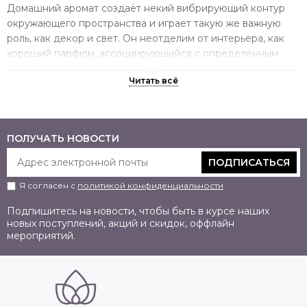
Домашний аромат создаёт некий вибрирующий контур
окружающего пространства и играет такую же важную
роль, как декор и свет. Он неотделим от интерьера, как
хороший парфюм, ассоциирующийся с определённым
человеком.
Интерьер представляет своих обитателей. Но выбор
аромата для лампы Берже отличается от покупки духов.
ПОЛУЧАТЬ НОВОСТИ
Главный плюс ароматизации в отличие от дизайна в том,
что вы всегда можете изменить, переформатировать
ПОДПИСАТЬСЯ
ольфакторный опыт, приспособив аромат к функционалу
помещения, собственному настроению. Причём сделать
Я согласен с
политикой конфиденциальности
это значительно проще, чем сменить подушки, покрывала.
Подпишитесь на новости, чтобы быть в курсе наших
новых поступлений, акций и скидок, оффлайн
Надушите свой интерьер:
мероприятий.
вдохновляющие рецепты от PRANA
HOME
Мы дадим несколько универсальных действенных советов