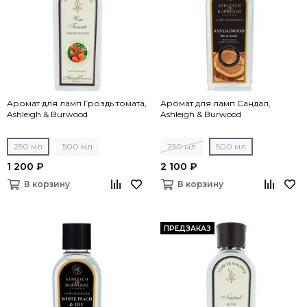
Аромат для ламп Гроздь томата,
Аромат для ламп Сандал,
Ashleigh & Burwood
Ashleigh & Burwood
250 мл
500 мл
250 мл
500 мл
1 200 ₽
2 100 ₽
В корзину
В корзину
ПРЕДЗАКАЗ