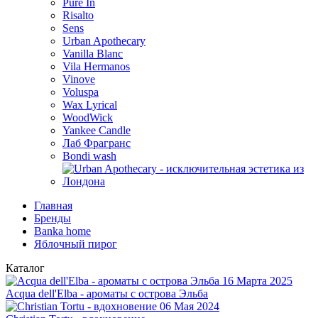
Pure In
Risalto
Sens
Urban Apothecary
Vanilla Blanc
Vila Hermanos
Vinove
Voluspa
Wax Lyrical
WoodWick
Yankee Candle
Лаб Фрагранс
Bondi wash
Главная
Бренды
Banka home
Яблочный пирог
Каталог
16 Марта 2025
Acqua dell'Elba - ароматы с острова Эльба
06 Мая 2024