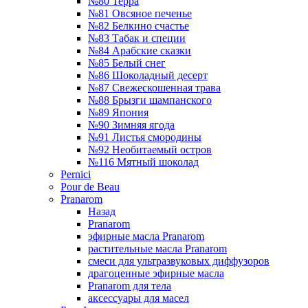
№80 Терра
№81 Овсяное печенье
№82 Белкино счастье
№83 Табак и специи
№84 Арабские сказки
№85 Белый снег
№86 Шоколадный десерт
№87 Свежескошенная трава
№88 Брызги шампанского
№89 Япония
№90 Зимняя ягода
№91 Листья смородины
№92 Необитаемый остров
№116 Мятный шоколад
Pernici
Pour de Beau
Pranarom
Назад
Pranarom
эфирные масла Pranarom
растительные масла Pranarom
смеси для ультразвуковых диффузоров
драгоценные эфирные масла
Pranarom для тела
аксессуары для масел