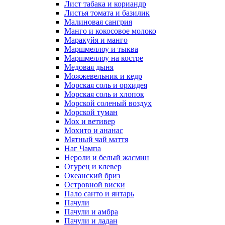
Лист табака и кориандр
Листья томата и базилик
Малиновая сангрия
Манго и кокосовое молоко
Маракуйя и манго
Маршмеллоу и тыква
Маршмеллоу на костре
Медовая дыня
Можжевельник и кедр
Морская соль и орхидея
Морская соль и хлопок
Морской соленый воздух
Морской туман
Мох и ветивер
Мохито и ананас
Мятный чай маття
Наг Чампа
Нероли и белый жасмин
Огурец и клевер
Океанский бриз
Островной виски
Пало санто и янтарь
Пачули
Пачули и амбра
Пачули и ладан