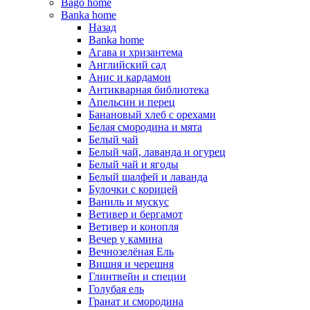
Bago home
Banka home
Назад
Banka home
Агава и хризантема
Английский сад
Анис и кардамон
Антикварная библиотека
Апельсин и перец
Банановый хлеб с орехами
Белая смородина и мята
Белый чай
Белый чай, лаванда и огурец
Белый чай и ягоды
Белый шалфей и лаванда
Булочки с корицей
Ваниль и мускус
Ветивер и бергамот
Ветивер и конопля
Вечер у камина
Вечнозелёная Ель
Вишня и черешня
Глинтвейн и специи
Голубая ель
Гранат и смородина