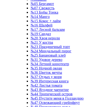
№05 Бергамот
№07 Свежесть
№13 Бобы Тонка
№14 Манго
№15 Кокос + лайм
№16 Шалфей
№17 Лесной бальзам
№19 Сандал
№20 Хвоя нероли
№21 У костра
№23 Праздничный торт
№24 Миндальный пирог
№25 Банановый хлеб
№31 Удовое дерево
№34 Летний кинотеатр
№35 Ночной океан
№36 Цветок мечты
№37 Отдых у моря
№39 Интересная книга
№42 Листья томата
№43 Ягодное чаепитие
№44 Тропический остров
№45 Пустите меня в Голландию
№47 Освежающий грейпфрут
№49 Приворотное зелье