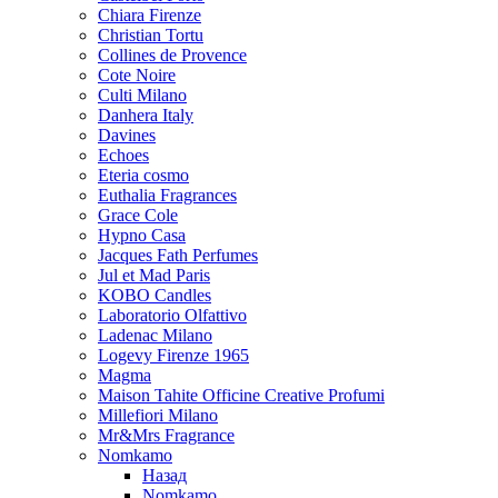
Chiara Firenze
Christian Tortu
Collines de Provence
Cote Noire
Culti Milano
Danhera Italy
Davines
Echoes
Eteria cosmo
Euthalia Fragrances
Grace Cole
Hypno Casa
Jacques Fath Perfumes
Jul et Mad Paris
KOBO Candles
Laboratorio Olfattivo
Ladenac Milano
Logevy Firenze 1965
Magma
Maison Tahite Officine Creative Profumi
Millefiori Milano
Mr&Mrs Fragrance
Nomkamo
Назад
Nomkamo