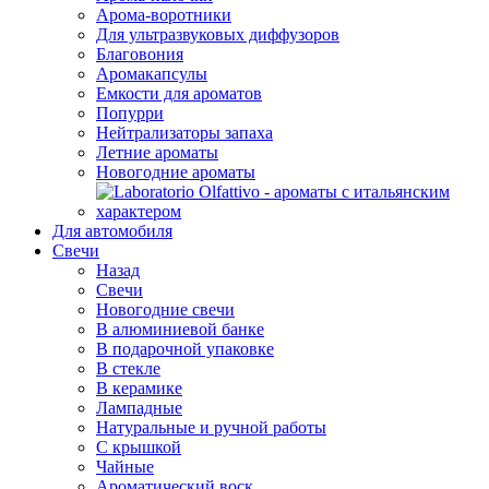
Арома-воротники
Для ультразвуковых диффузоров
Благовония
Аромакапсулы
Емкости для ароматов
Попурри
Нейтрализаторы запаха
Летние ароматы
Новогодние ароматы
Для автомобиля
Свечи
Назад
Свечи
Новогодние свечи
В алюминиевой банке
В подарочной упаковке
В стекле
В керамике
Лампадные
Натуральные и ручной работы
С крышкой
Чайные
Ароматический воск