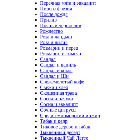
Перечная мята и эвкалипт
Пион и фрезия
После дождя
Прилив
Пряный чернослив
Рождество
Роза и ландыш
Роза и лилия
Розмарин и перец
Розмарин и тимьян
Сандал
Сандал и ваниль
Сандал и кокос
Сандал и Ши
Свежемолотый кофе
Свежий хлеб
Скошенная трава
Сосна и пачули
Сосна и эвкалипт
Сочные цитрусы
Средиземноморский инжир
Табак и кедр
Тиковое дерево и табак
Тыквенный десерт
Тыквенный Чай Латте