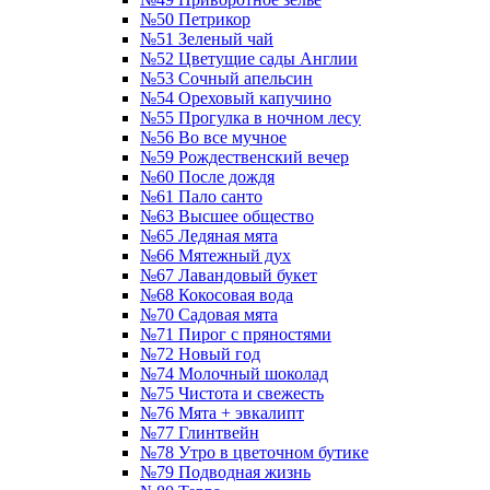
№50 Петрикор
№51 Зеленый чай
№52 Цветущие сады Англии
№53 Сочный апельсин
№54 Ореховый капучино
№55 Прогулка в ночном лесу
№56 Во все мучное
№59 Рождественский вечер
№60 После дождя
№61 Пало санто
№63 Высшее общество
№65 Ледяная мята
№66 Мятежный дух
№67 Лавандовый букет
№68 Кокосовая вода
№70 Садовая мята
№71 Пирог с пряностями
№72 Новый год
№74 Молочный шоколад
№75 Чистота и свежесть
№76 Мята + эвкалипт
№77 Глинтвейн
№78 Утро в цветочном бутике
№79 Подводная жизнь