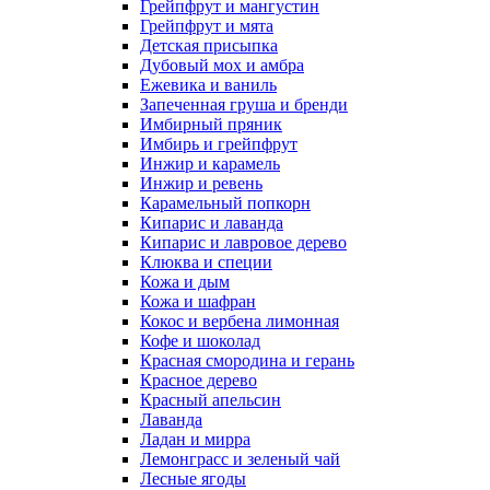
Грейпфрут и мангустин
Грейпфрут и мята
Детская присыпка
Дубовый мох и амбра
Ежевика и ваниль
Запеченная груша и бренди
Имбирный пряник
Имбирь и грейпфрут
Инжир и карамель
Инжир и ревень
Карамельный попкорн
Кипарис и лаванда
Кипарис и лавровое дерево
Клюква и специи
Кожа и дым
Кожа и шафран
Кокос и вербена лимонная
Кофе и шоколад
Красная смородина и герань
Красное дерево
Красный апельсин
Лаванда
Ладан и мирра
Лемонграсс и зеленый чай
Лесные ягоды