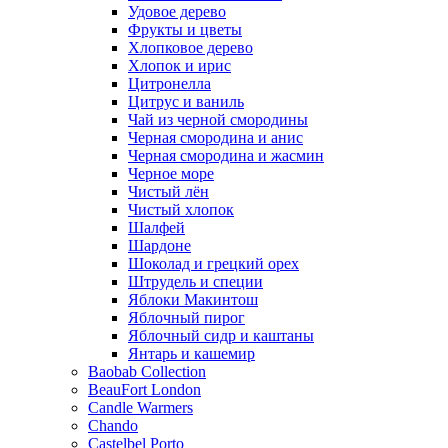
Удовое дерево
Фрукты и цветы
Хлопковое дерево
Хлопок и ирис
Цитронелла
Цитрус и ваниль
Чай из черной смородины
Черная смородина и анис
Черная смородина и жасмин
Черное море
Чистый лён
Чистый хлопок
Шалфей
Шардоне
Шоколад и грецкий орех
Штрудель и специи
Яблоки Макинтош
Яблочный пирог
Яблочный сидр и каштаны
Янтарь и кашемир
Baobab Collection
BeauFort London
Candle Warmers
Chando
Castelbel Porto