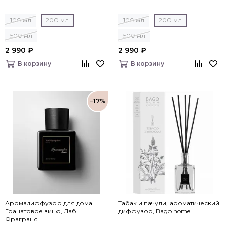
100 мл
200 мл
100 мл
200 мл
500 мл
500 мл
2 990 ₽
2 990 ₽
В корзину
В корзину
−17%
Аромадиффузор для дома
Табак и пачули, ароматический
Гранатовое вино, Лаб
диффузор, Bago home
Фрагранс