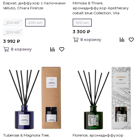
Бархат, диффузор с палочками
Mimosa & Thiare,
Velluto, Chiara Firenze
аромадиффузор Apothecary
cobalt blue Collection, Vila
Hermanos
100 мл
200 мл
100 мл
3 300 ₽
500 мл
В корзину
3 992 ₽
В корзину
Tuberose & Magnolia Tree,
Florence, аромадиффузор