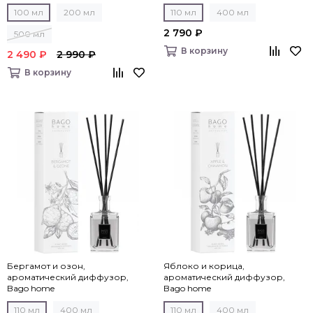
100 мл
200 мл
110 мл
400 мл
2 790 ₽
500 мл
В корзину
2 490 ₽
2 990 ₽
В корзину
Бергамот и озон,
Яблоко и корица,
ароматический диффузор,
ароматический диффузор,
Bago home
Bago home
110 мл
400 мл
110 мл
400 мл