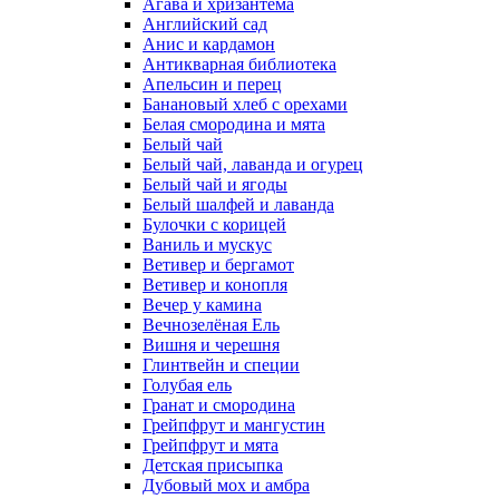
Агава и хризантема
Английский сад
Анис и кардамон
Антикварная библиотека
Апельсин и перец
Банановый хлеб с орехами
Белая смородина и мята
Белый чай
Белый чай, лаванда и огурец
Белый чай и ягоды
Белый шалфей и лаванда
Булочки с корицей
Ваниль и мускус
Ветивер и бергамот
Ветивер и конопля
Вечер у камина
Вечнозелёная Ель
Вишня и черешня
Глинтвейн и специи
Голубая ель
Гранат и смородина
Грейпфрут и мангустин
Грейпфрут и мята
Детская присыпка
Дубовый мох и амбра