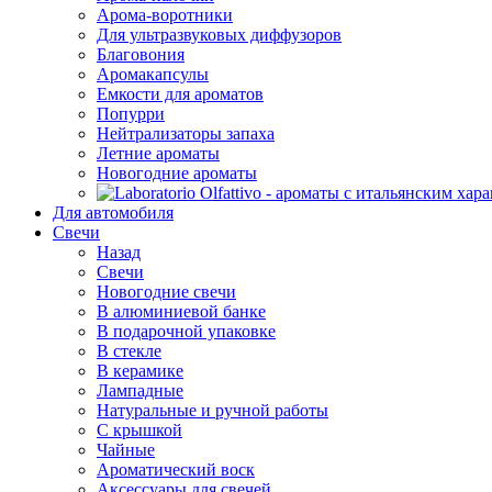
Арома-воротники
Для ультразвуковых диффузоров
Благовония
Аромакапсулы
Емкости для ароматов
Попурри
Нейтрализаторы запаха
Летние ароматы
Новогодние ароматы
Для автомобиля
Свечи
Назад
Свечи
Новогодние свечи
В алюминиевой банке
В подарочной упаковке
В стекле
В керамике
Лампадные
Натуральные и ручной работы
С крышкой
Чайные
Ароматический воск
Аксессуары для свечей