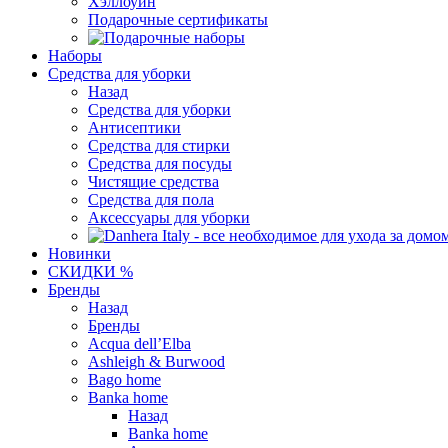
Хэллоуин
Подарочные сертификаты
Наборы
Средства для уборки
Назад
Средства для уборки
Антисептики
Средства для стирки
Средства для посуды
Чистящие средства
Средства для пола
Аксессуары для уборки
Новинки
СКИДКИ %
Бренды
Назад
Бренды
Acqua dell’Elba
Ashleigh & Burwood
Bago home
Banka home
Назад
Banka home