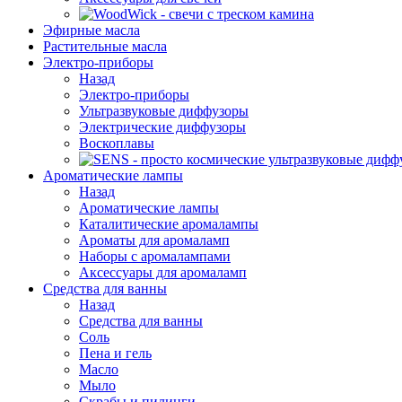
Эфирные масла
Растительные масла
Электро-приборы
Назад
Электро-приборы
Ультразвуковые диффузоры
Электрические диффузоры
Воскоплавы
Ароматические лампы
Назад
Ароматические лампы
Каталитические аромалампы
Ароматы для аромаламп
Наборы с аромалампами
Аксессуары для аромаламп
Средства для ванны
Назад
Средства для ванны
Соль
Пена и гель
Масло
Мыло
Скрабы и пилинги