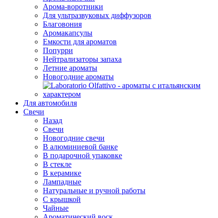
Арома-воротники
Для ультразвуковых диффузоров
Благовония
Аромакапсулы
Емкости для ароматов
Попурри
Нейтрализаторы запаха
Летние ароматы
Новогодние ароматы
Для автомобиля
Свечи
Назад
Свечи
Новогодние свечи
В алюминиевой банке
В подарочной упаковке
В стекле
В керамике
Лампадные
Натуральные и ручной работы
С крышкой
Чайные
Ароматический воск