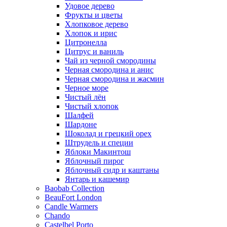
Удовое дерево
Фрукты и цветы
Хлопковое дерево
Хлопок и ирис
Цитронелла
Цитрус и ваниль
Чай из черной смородины
Черная смородина и анис
Черная смородина и жасмин
Черное море
Чистый лён
Чистый хлопок
Шалфей
Шардоне
Шоколад и грецкий орех
Штрудель и специи
Яблоки Макинтош
Яблочный пирог
Яблочный сидр и каштаны
Янтарь и кашемир
Baobab Collection
BeauFort London
Candle Warmers
Chando
Castelbel Porto