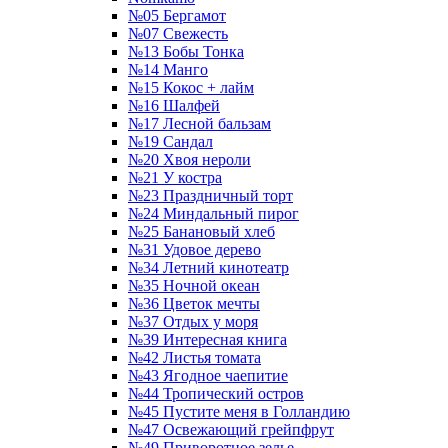
№05 Бергамот
№07 Свежесть
№13 Бобы Тонка
№14 Манго
№15 Кокос + лайм
№16 Шалфей
№17 Лесной бальзам
№19 Сандал
№20 Хвоя нероли
№21 У костра
№23 Праздничный торт
№24 Миндальный пирог
№25 Банановый хлеб
№31 Удовое дерево
№34 Летний кинотеатр
№35 Ночной океан
№36 Цветок мечты
№37 Отдых у моря
№39 Интересная книга
№42 Листья томата
№43 Ягодное чаепитие
№44 Тропический остров
№45 Пустите меня в Голландию
№47 Освежающий грейпфрут
№49 Приворотное зелье