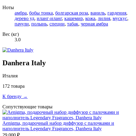
Ноты
амбра
,
бобы тонка
,
болгарская роза
,
ваниль
,
гардения
,
дерево уд
,
иланг-иланг
,
кашемир
,
кожа
,
лилия
,
мускус
,
пачули
,
полынь
,
специи
,
табак
,
черная амбра
Вес (кг)
3.0
Danhera Italy
Италия
172 товара
К бренду →
Сопутствующие товары
Aenigma, подарочный набор диффузор c палочками и
наполнитель Legendary Fragrances, Danhera Italy
29 000 ₽