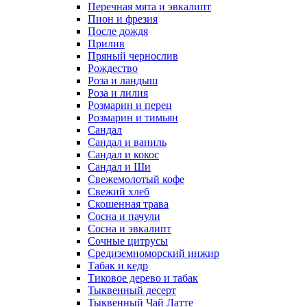
Перечная мята и эвкалипт
Пион и фрезия
После дождя
Прилив
Пряный чернослив
Рождество
Роза и ландыш
Роза и лилия
Розмарин и перец
Розмарин и тимьян
Сандал
Сандал и ваниль
Сандал и кокос
Сандал и Ши
Свежемолотый кофе
Свежий хлеб
Скошенная трава
Сосна и пачули
Сосна и эвкалипт
Сочные цитрусы
Средиземноморский инжир
Табак и кедр
Тиковое дерево и табак
Тыквенный десерт
Тыквенный Чай Латте