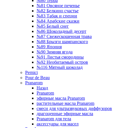
№80 Терра
№81 Овсяное печенье
№82 Белкино счастье
№83 Табак и специи
№84 Арабские сказки
№85 Белый снег
№86 Шоколадный десерт
№87 Свежескошенная трава
№88 Брызги шампанского
№89 Япония
№90 Зимняя ягода
№91 Листья смородины
№92 Необитаемый остров
№116 Мятный шоколад
Pernici
Pour de Beau
Pranarom
Назад
Pranarom
эфирные масла Pranarom
растительные масла Pranarom
смеси для ультразвуковых диффузоров
драгоценные эфирные масла
Pranarom для тела
аксессуары для масел