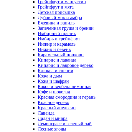
Грейпфрут и мангустин
Грейпфрут и мята
Детская присыпка
Дубовый мох и амбра
Ежевика и ваниль
Запеченная груша и бренди
Имбирный пряник
Имбирь и грейпфрут
Инжир и карамель
Инжир и ревень
Карамельный попкорн
Кипарис и лаванда
Кипарис и лавровое дерево
Клюква и специи
Кожа и дым
Кожа и шафран
Кокос и вербена лимонная
Кофе и шоколад
Красная смородина и герань
Красное дерево
Красный апельсин
Лаванда
Ладан и мирра
Лемонграсс и зеленый чай
Лесные ягоды