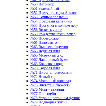
№50 Петрикор
№51 Зеленый чай
№52 Цветущие сады Англии
№53 Сочный апельсин
№54 Ореховый капучино
№55 Прогулка в ночном лесу
№56 Во все мучное
№59 Рождественский вечер
№60 После дождя
№61 Пало санто
№63 Высшее общество
№65 Ледяная мята
№66 Мятежный дух
№67 Лавандовый букет
№68 Кокосовая вода
№70 Садовая мята
№71 Пирог с пряностями
№72 Новый год
№74 Молочный шоколад
№75 Чистота и свежесть
№76 Мята + эвкалипт
№77 Глинтвейн
№78 Утро в цветочном бутике
№79 Подводная жизнь