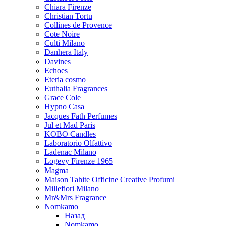
Chiara Firenze
Christian Tortu
Collines de Provence
Cote Noire
Culti Milano
Danhera Italy
Davines
Echoes
Eteria cosmo
Euthalia Fragrances
Grace Cole
Hypno Casa
Jacques Fath Perfumes
Jul et Mad Paris
KOBO Candles
Laboratorio Olfattivo
Ladenac Milano
Logevy Firenze 1965
Magma
Maison Tahite Officine Creative Profumi
Millefiori Milano
Mr&Mrs Fragrance
Nomkamo
Назад
Nomkamo