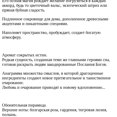
Его особая магия рождает желание погрузиться в каждый
аккорд, будь то цветочный вальс, экзотический штрих или
пряная буйная сладость.
Подлинное сокровище для дома, дополненное древесными
акцентами и пикантными специями.
Наполняет пространство, пробуждает, создает богатую
атмосферу.
Аромат сокрытых истин.
Редкая сущность, созданная теми же главными героями сна,
готовая раскрыть людям закодированные Послания Богов.
Анаграмма множества смыслов, в которой драгоценные
ингредиенты создают новое притягательное и таинственное
очарование.
Любовь и очарование приводят к новому вдохновению...
Обонятельная пирамида
Верхние ноты: болгарская роза, гардения, тигровая лилия,
полынь.