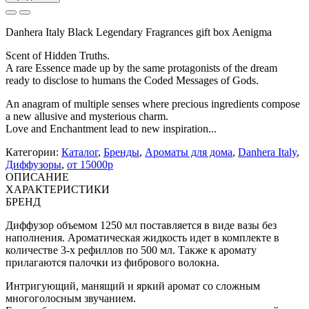
Danhera Italy Black Legendary Fragrances gift box Aenigma
Scent of Hidden Truths.
A rare Essence made up by the same protagonists of the dream
ready to disclose to humans the Coded Messages of Gods.
An anagram of multiple senses where precious ingredients compose
a new allusive and mysterious charm.
Love and Enchantment lead to new inspiration...
Категории:
Каталог
,
Бренды
,
Ароматы для дома
,
Danhera Italy
,
Диффузоры
,
от 15000р
ОПИСАНИЕ
ХАРАКТЕРИСТИКИ
БРЕНД
Диффузор объемом 1250 мл поставляется в виде вазы без
наполнения. Ароматическая жидкость идет в комплекте в
количестве 3-х рефиллов по 500 мл. Также к аромату
прилагаются палочки из фибрового волокна.
Интригующий, манящий и яркий аромат со сложным
многоголосным звучанием.