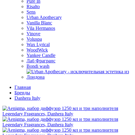
Pure In
Risalto
Sens
Urban Apothecary
Vanilla Blanc
Vila Hermanos
Vinove
Voluspa
Wax Lyrical
WoodWick
Yankee Candle
Лаб Фрагранс
Bondi wash
Главная
Бренды
Danhera Italy