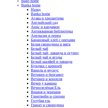
Bago home
Banka home
Назад
Banka home
Агава и хризантема
Английский сад
Анис и кардамон
Антикварная библиотека
Апельсин и перец
Банановый хлеб с орехами
Белая смородина и мята
Белый чай
Белый чай, лаванда и огурец
Белый чай и ягоды
Белый шалфей и лаванда
Булочки с корицей
Ваниль и мускус
Ветивер и бергамот
Ветивер и конопля
Вечер у камина
Вечнозелёная Ель
Вишня и черешня
Глинтвейн и специи
Голубая ель
Гранат и смородина