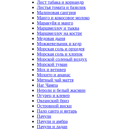
Лист табака и кориандр
Листья томата и базилик
Малиновая сангрия
Манго и кокосовое молоко
Маракуйя и манго
Маршмеллоу и тыква
Маршмеллоу на костре
Медовая дыня
Можжевельник и кедр
Морская соль и орхидея
Морская соль и хлопок
Морской соленый воздух
Морской туман
Мох и ветивер
Мохито и ананас
Мятный чай маття
Наг Чампа
Нероли и белый жасмин
Огурец и клевер
Океанский бриз
Островной виски
Пало санто и янтарь
Пачули
Пачули и амбра
Пачули и ладан