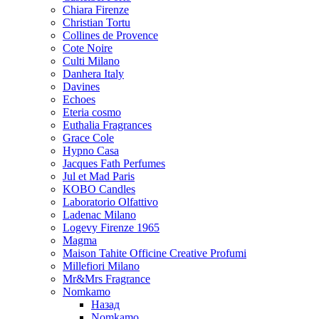
Chiara Firenze
Christian Tortu
Collines de Provence
Cote Noire
Culti Milano
Danhera Italy
Davines
Echoes
Eteria cosmo
Euthalia Fragrances
Grace Cole
Hypno Casa
Jacques Fath Perfumes
Jul et Mad Paris
KOBO Candles
Laboratorio Olfattivo
Ladenac Milano
Logevy Firenze 1965
Magma
Maison Tahite Officine Creative Profumi
Millefiori Milano
Mr&Mrs Fragrance
Nomkamo
Назад
Nomkamo