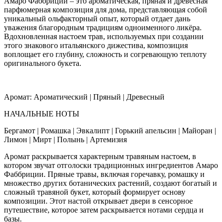
Амаро Фаббриции – это ароматическая, пряная и древесная
парфюмерная композиция для дома, представляющая собой
уникальный ольфакторный опыт, который отдает дань
уважения благородным традициям одноименного ликёра.
Вдохновленная настоем трав, используемых при создании
этого знакового итальянского дижестива, композиция
воплощает его глубину, сложность и согревающую теплоту
оригинального букета.
Аромат: Ароматический | Пряный | Древесный
НАЧАЛЬНЫЕ НОТЫ
Бергамот | Ромашка | Эвкалипт | Горький апельсин | Майоран |
Лимон | Мирт | Полынь | Артемизия
Аромат раскрывается характерным травяным настоем, в
котором звучат отголоски традиционных ингредиентов Амаро
Фаббриции. Пряные травы, включая горечавку, ромашку и
множество других ботанических растений, создают богатый и
сложный травяной букет, который формирует основу
композиции. Этот настой открывает двери в сенсорное
путешествие, которое затем раскрывается нотами сердца и
базы.