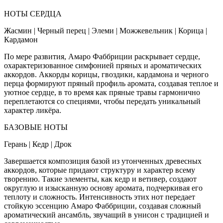
НОТЫ СЕРДЦА
Жасмин | Черный перец | Элеми | Можжевельник | Корица |
Кардамон
По мере развития, Амаро Фаббриции раскрывает сердце,
охарактеризованное симфонией пряных и ароматических
аккордов. Аккорды корицы, гвоздики, кардамона и черного
перца формируют пряный профиль аромата, создавая теплое и
уютное сердце, в то время как пряные травы гармонично
переплетаются со специями, чтобы передать уникальный
характер ликёра.
БАЗОВЫЕ НОТЫ
Герань | Кедр | Дрок
Завершается композиция базой из утонченных древесных
аккордов, которые придают структуру и характер всему
творению. Такие элементы, как кедр и ветивер, создают
округлую и изысканную основу аромата, подчеркивая его
теплоту и сложность. Интенсивность этих нот передает
стойкую эссенцию Амаро Фаббриции, создавая сложный
ароматический ансамбль, звучащий в унисон с традицией и