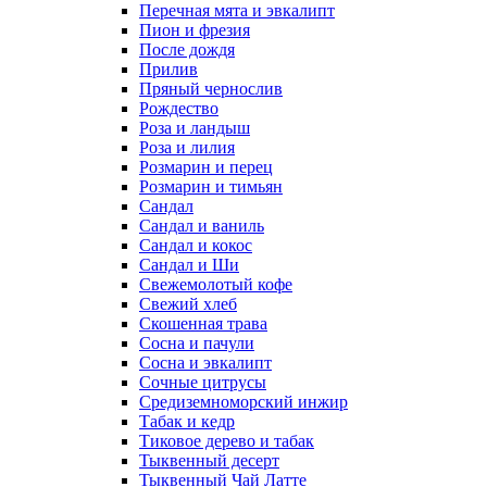
Перечная мята и эвкалипт
Пион и фрезия
После дождя
Прилив
Пряный чернослив
Рождество
Роза и ландыш
Роза и лилия
Розмарин и перец
Розмарин и тимьян
Сандал
Сандал и ваниль
Сандал и кокос
Сандал и Ши
Свежемолотый кофе
Свежий хлеб
Скошенная трава
Сосна и пачули
Сосна и эвкалипт
Сочные цитрусы
Средиземноморский инжир
Табак и кедр
Тиковое дерево и табак
Тыквенный десерт
Тыквенный Чай Латте