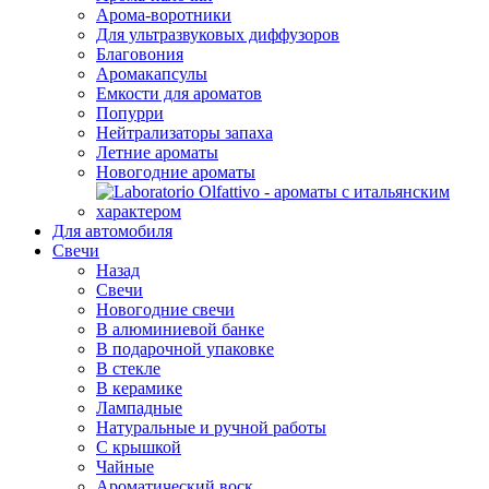
Арома-воротники
Для ультразвуковых диффузоров
Благовония
Аромакапсулы
Емкости для ароматов
Попурри
Нейтрализаторы запаха
Летние ароматы
Новогодние ароматы
Для автомобиля
Свечи
Назад
Свечи
Новогодние свечи
В алюминиевой банке
В подарочной упаковке
В стекле
В керамике
Лампадные
Натуральные и ручной работы
С крышкой
Чайные
Ароматический воск