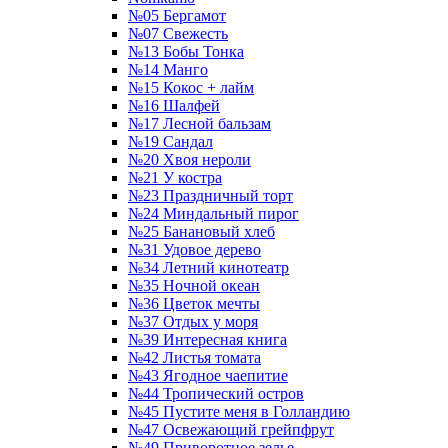
№05 Бергамот
№07 Свежесть
№13 Бобы Тонка
№14 Манго
№15 Кокос + лайм
№16 Шалфей
№17 Лесной бальзам
№19 Сандал
№20 Хвоя нероли
№21 У костра
№23 Праздничный торт
№24 Миндальный пирог
№25 Банановый хлеб
№31 Удовое дерево
№34 Летний кинотеатр
№35 Ночной океан
№36 Цветок мечты
№37 Отдых у моря
№39 Интересная книга
№42 Листья томата
№43 Ягодное чаепитие
№44 Тропический остров
№45 Пустите меня в Голландию
№47 Освежающий грейпфрут
№49 Приворотное зелье