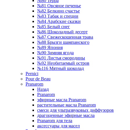
№80 Терра
№81 Овсяное печенье
№82 Белкино счастье
№83 Табак и специи
№84 Арабские сказки
№85 Белый снег
№86 Шоколадный десерт
№87 Свежескошенная трава
№88 Брызги шампанского
№89 Япония
№90 Зимняя ягода
№91 Листья смородины
№92 Необитаемый остров
№116 Мятный шоколад
Pernici
Pour de Beau
Pranarom
Назад
Pranarom
эфирные масла Pranarom
растительные масла Pranarom
смеси для ультразвуковых диффузоров
драгоценные эфирные масла
Pranarom для тела
аксессуары для масел