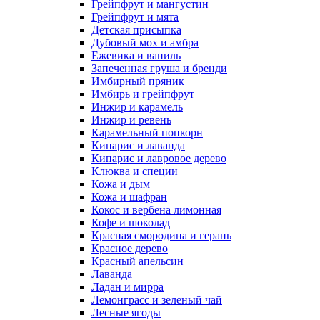
Грейпфрут и мангустин
Грейпфрут и мята
Детская присыпка
Дубовый мох и амбра
Ежевика и ваниль
Запеченная груша и бренди
Имбирный пряник
Имбирь и грейпфрут
Инжир и карамель
Инжир и ревень
Карамельный попкорн
Кипарис и лаванда
Кипарис и лавровое дерево
Клюква и специи
Кожа и дым
Кожа и шафран
Кокос и вербена лимонная
Кофе и шоколад
Красная смородина и герань
Красное дерево
Красный апельсин
Лаванда
Ладан и мирра
Лемонграсс и зеленый чай
Лесные ягоды