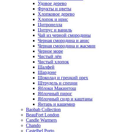
Удовое дерево
Фрукты и цветы
Хлопковое дерево
Хлопок и ирис
Цитронелла
Цитрус и ваниль
Чай из черной смородины
Черная смородина и анис
Черная смородина и жасмин
Черное море
Чистый лён
Чистый хлопок
Шалфей
Шардоне
Шоколад и грецкий орех
Штрудель и специи
Яблоки Макинтош
Яблочный пирог
Яблочный сидр и каштаны
Янтарь и кашемир
Baobab Collection
BeauFort London
Candle Warmers
Chando
Castelbel Porto