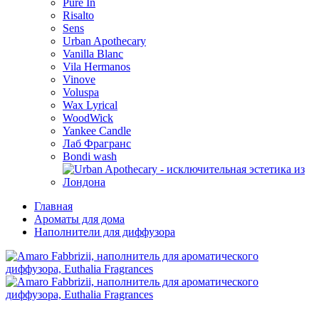
Pure In
Risalto
Sens
Urban Apothecary
Vanilla Blanc
Vila Hermanos
Vinove
Voluspa
Wax Lyrical
WoodWick
Yankee Candle
Лаб Фрагранс
Bondi wash
Главная
Ароматы для дома
Наполнители для диффузора