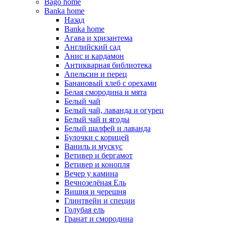
Bago home
Banka home
Назад
Banka home
Агава и хризантема
Английский сад
Анис и кардамон
Антикварная библиотека
Апельсин и перец
Банановый хлеб с орехами
Белая смородина и мята
Белый чай
Белый чай, лаванда и огурец
Белый чай и ягоды
Белый шалфей и лаванда
Булочки с корицей
Ваниль и мускус
Ветивер и бергамот
Ветивер и конопля
Вечер у камина
Вечнозелёная Ель
Вишня и черешня
Глинтвейн и специи
Голубая ель
Гранат и смородина