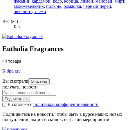
жасмин
,
кардамон
,
кедр
,
корица
,
лимон
,
майоран
,
мирт
,
можжевельник
,
полынь
,
ромашка
,
черный перец
,
эвкалипт
,
элеми
Вес (кг)
0.5
Euthalia Fragrances
44 товара
К бренду →
Вы смотрели
Очистить
получать новости
Подписаться
Я согласен с
политикой конфиденциальности
Подпишитесь на новости, чтобы быть в курсе наших новых
поступлений, акций и скидок, оффлайн мероприятий.