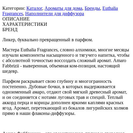
Категории:
Каталог
,
Ароматы для дома
,
Бренды
,
Euthalia
Fragrances
,
Наполнители для диффузора
ОПИСАНИЕ
ХАРАКТЕРИСТИКИ
БРЕНД
Ликер, буквально превращенный в парфюм.
Мастера Euthalia Fragrances, словно алхимики, многие месяцы
изучали компоненты насыщенного и тягучего напитка, чтобы
с абсолютной точностью воссоздать сложный аромат. Amaro
Fabbrizii - выверенная, объемная ком-позиция, настоящий
шедевр.
Парфюм раскрывает свою глубину и многогранность
постепенно. Дубовые бочки, в которых выдерживается
одноименный амаро, отдают свой мягкий древесный аромат,
и он соединяется с нотами луговых трав и специй. Теплый
аккорд перца и корицы дополнен яркими каплями красных
ягод. Аромат, перетекающий из бокалов лигурийских холмов
прямо в наши флаконы-диффузоры.