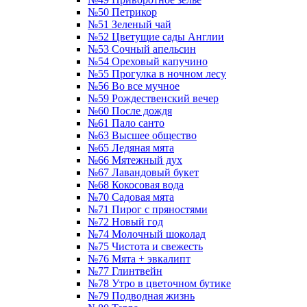
№50 Петрикор
№51 Зеленый чай
№52 Цветущие сады Англии
№53 Сочный апельсин
№54 Ореховый капучино
№55 Прогулка в ночном лесу
№56 Во все мучное
№59 Рождественский вечер
№60 После дождя
№61 Пало санто
№63 Высшее общество
№65 Ледяная мята
№66 Мятежный дух
№67 Лавандовый букет
№68 Кокосовая вода
№70 Садовая мята
№71 Пирог с пряностями
№72 Новый год
№74 Молочный шоколад
№75 Чистота и свежесть
№76 Мята + эвкалипт
№77 Глинтвейн
№78 Утро в цветочном бутике
№79 Подводная жизнь