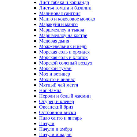
Лист табака и кориандр
Листья томата и базилик
Малиновая сангрия
Манго и кокосовое молоко
Маракуйя и манго
Маршмеллоу и тыква
Маршмеллоу на костре
Медовая дыня
Можжевельник и кедр
Морская соль и орхидея
Морская соль и хлопок
Морской соленый воздух
Морской туман
Мох и ветивер
Мохито и ананас
Мятный чай маття
Наг Чампа
Нероли и белый жасмин
Огурец и клевер
Океанский бриз
Островной виски
Пало санто и янтарь
Пачули
Пачули и амбра
Пачули и ладан