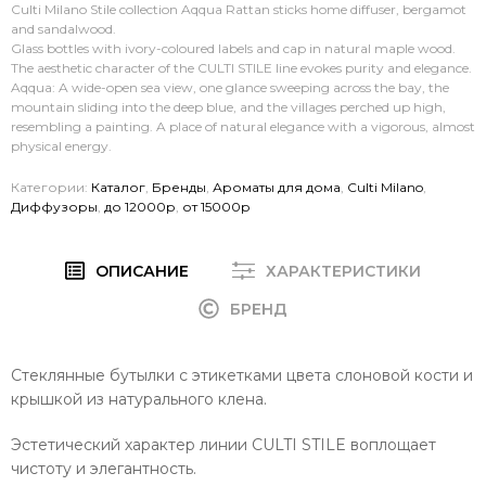
Culti Milano Stile collection Aqqua Rattan sticks home diffuser, bergamot
and sandalwood.
Glass bottles with ivory-coloured labels and cap in natural maple wood.
The aesthetic character of the CULTI STILE line evokes purity and elegance.
Aqqua: A wide-open sea view, one glance sweeping across the bay, the
mountain sliding into the deep blue, and the villages perched up high,
resembling a painting. A place of natural elegance with a vigorous, almost
physical energy.
Категории:
Каталог
,
Бренды
,
Ароматы для дома
,
Culti Milano
,
Диффузоры
,
до 12000р
,
от 15000р
ОПИСАНИЕ
ХАРАКТЕРИСТИКИ
БРЕНД
Стеклянные бутылки с этикетками цвета слоновой кости и
крышкой из натурального клена.
Эстетический характер линии CULTI STILE воплощает
чистоту и элегантность.