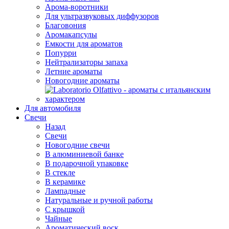
Арома-воротники
Для ультразвуковых диффузоров
Благовония
Аромакапсулы
Емкости для ароматов
Попурри
Нейтрализаторы запаха
Летние ароматы
Новогодние ароматы
Для автомобиля
Свечи
Назад
Свечи
Новогодние свечи
В алюминиевой банке
В подарочной упаковке
В стекле
В керамике
Лампадные
Натуральные и ручной работы
С крышкой
Чайные
Ароматический воск