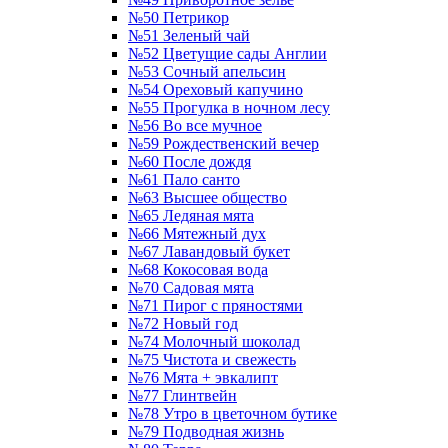
№50 Петрикор
№51 Зеленый чай
№52 Цветущие сады Англии
№53 Сочный апельсин
№54 Ореховый капучино
№55 Прогулка в ночном лесу
№56 Во все мучное
№59 Рождественский вечер
№60 После дождя
№61 Пало санто
№63 Высшее общество
№65 Ледяная мята
№66 Мятежный дух
№67 Лавандовый букет
№68 Кокосовая вода
№70 Садовая мята
№71 Пирог с пряностями
№72 Новый год
№74 Молочный шоколад
№75 Чистота и свежесть
№76 Мята + эвкалипт
№77 Глинтвейн
№78 Утро в цветочном бутике
№79 Подводная жизнь