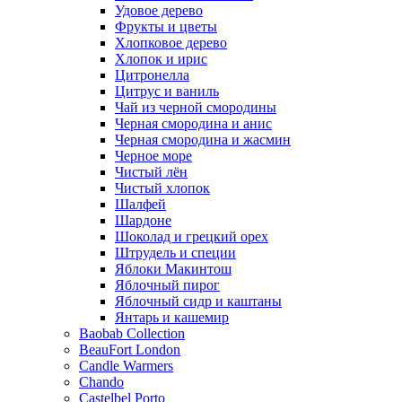
Удовое дерево
Фрукты и цветы
Хлопковое дерево
Хлопок и ирис
Цитронелла
Цитрус и ваниль
Чай из черной смородины
Черная смородина и анис
Черная смородина и жасмин
Черное море
Чистый лён
Чистый хлопок
Шалфей
Шардоне
Шоколад и грецкий орех
Штрудель и специи
Яблоки Макинтош
Яблочный пирог
Яблочный сидр и каштаны
Янтарь и кашемир
Baobab Collection
BeauFort London
Candle Warmers
Chando
Castelbel Porto