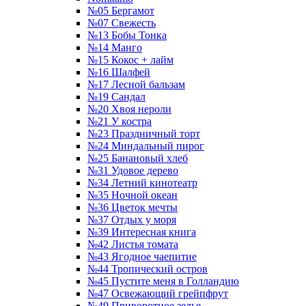
№05 Бергамот
№07 Свежесть
№13 Бобы Тонка
№14 Манго
№15 Кокос + лайм
№16 Шалфей
№17 Лесной бальзам
№19 Сандал
№20 Хвоя нероли
№21 У костра
№23 Праздничный торт
№24 Миндальный пирог
№25 Банановый хлеб
№31 Удовое дерево
№34 Летний кинотеатр
№35 Ночной океан
№36 Цветок мечты
№37 Отдых у моря
№39 Интересная книга
№42 Листья томата
№43 Ягодное чаепитие
№44 Тропический остров
№45 Пустите меня в Голландию
№47 Освежающий грейпфрут
№49 Приворотное зелье