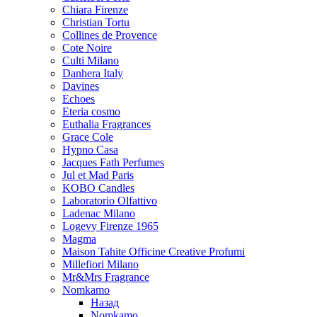
Chiara Firenze
Christian Tortu
Collines de Provence
Cote Noire
Culti Milano
Danhera Italy
Davines
Echoes
Eteria cosmo
Euthalia Fragrances
Grace Cole
Hypno Casa
Jacques Fath Perfumes
Jul et Mad Paris
KOBO Candles
Laboratorio Olfattivo
Ladenac Milano
Logevy Firenze 1965
Magma
Maison Tahite Officine Creative Profumi
Millefiori Milano
Mr&Mrs Fragrance
Nomkamo
Назад
Nomkamo