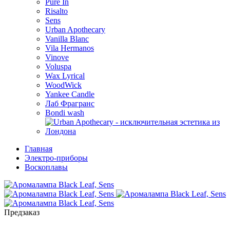
Pure In
Risalto
Sens
Urban Apothecary
Vanilla Blanc
Vila Hermanos
Vinove
Voluspa
Wax Lyrical
WoodWick
Yankee Candle
Лаб Фрагранс
Bondi wash
Главная
Электро-приборы
Воскоплавы
Предзаказ