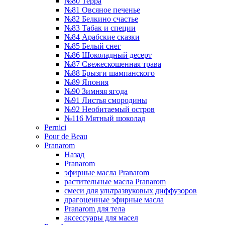
№80 Терра
№81 Овсяное печенье
№82 Белкино счастье
№83 Табак и специи
№84 Арабские сказки
№85 Белый снег
№86 Шоколадный десерт
№87 Свежескошенная трава
№88 Брызги шампанского
№89 Япония
№90 Зимняя ягода
№91 Листья смородины
№92 Необитаемый остров
№116 Мятный шоколад
Pernici
Pour de Beau
Pranarom
Назад
Pranarom
эфирные масла Pranarom
растительные масла Pranarom
смеси для ультразвуковых диффузоров
драгоценные эфирные масла
Pranarom для тела
аксессуары для масел