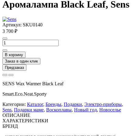
Аромалампа Black Leaf, Sens
Артикул:
SKU0140
3 700 ₽
В корзину
Заказ в один клик
Предзаказ
SENS Wax Warmer Black Leaf
Smart.Eco.Neat.Sporty
Категории:
Каталог
,
Бренды
,
Подарки
,
Электро-приборы
,
Sens
,
Подарки маме
,
Воскоплавы
,
Новый год
,
Новоселье
ОПИСАНИЕ
ХАРАКТЕРИСТИКИ
БРЕНД