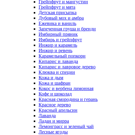
Грейпфрут и мангустин
Грейпфрут и мята
Детская присыпка
Дубовый мох и амбра
Ежевика и ваниль
Запеченная груша и бренди
Имбирный пряник
Имбирь и грейпфрут
Инжир и карамель
Инжир и ревень
Карамельный попкорн
Кипарис и лаванда
Кипарис и лавровое дерево
Клюква и специи
Кожа и дым
Кожа и шафран
Кокос и вербена лимонная
Кофе и шоколад
Красная смородина и герань
Красное дерево
Красный апельсин
Лаванда
Ладан и мирра
Лемонграсс и зеленый чай
Лесные ягоды