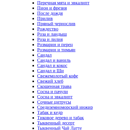
Перечная мята и эвкалипт
Пион и фрезия
После дождя
Прилив
Пряный чернослив
Рождество
Роза и ландыш
Роза и лилия
Розмарин и перец
Розмарин и тимьян
Сандал
Сандал и ваниль
Сандал и кокос
Сандал и Ши
Свежемолотый кофе
Свежий хлеб
Скошенная трава
Сосна и пачули
Сосна и эвкалипт
Сочные цитрусы
Средиземноморский инжир
Табак и кедр
Тиковое дерево и табак
Тыквенный десерт
Тыквенный Чай Латте