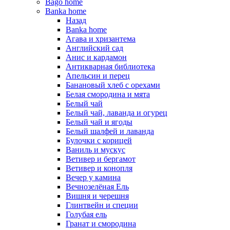
Bago home
Banka home
Назад
Banka home
Агава и хризантема
Английский сад
Анис и кардамон
Антикварная библиотека
Апельсин и перец
Банановый хлеб с орехами
Белая смородина и мята
Белый чай
Белый чай, лаванда и огурец
Белый чай и ягоды
Белый шалфей и лаванда
Булочки с корицей
Ваниль и мускус
Ветивер и бергамот
Ветивер и конопля
Вечер у камина
Вечнозелёная Ель
Вишня и черешня
Глинтвейн и специи
Голубая ель
Гранат и смородина