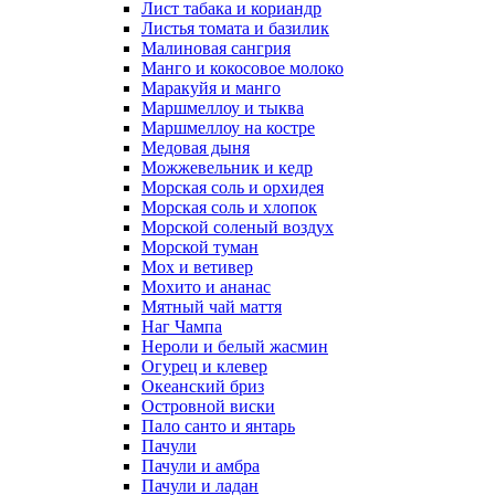
Лист табака и кориандр
Листья томата и базилик
Малиновая сангрия
Манго и кокосовое молоко
Маракуйя и манго
Маршмеллоу и тыква
Маршмеллоу на костре
Медовая дыня
Можжевельник и кедр
Морская соль и орхидея
Морская соль и хлопок
Морской соленый воздух
Морской туман
Мох и ветивер
Мохито и ананас
Мятный чай маття
Наг Чампа
Нероли и белый жасмин
Огурец и клевер
Океанский бриз
Островной виски
Пало санто и янтарь
Пачули
Пачули и амбра
Пачули и ладан