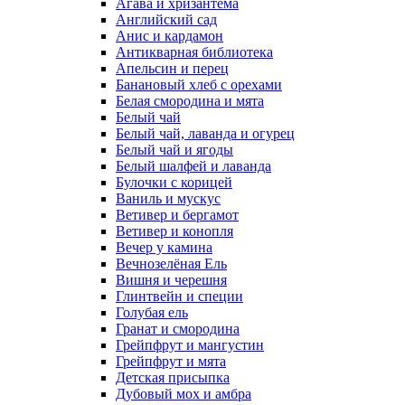
Агава и хризантема
Английский сад
Анис и кардамон
Антикварная библиотека
Апельсин и перец
Банановый хлеб с орехами
Белая смородина и мята
Белый чай
Белый чай, лаванда и огурец
Белый чай и ягоды
Белый шалфей и лаванда
Булочки с корицей
Ваниль и мускус
Ветивер и бергамот
Ветивер и конопля
Вечер у камина
Вечнозелёная Ель
Вишня и черешня
Глинтвейн и специи
Голубая ель
Гранат и смородина
Грейпфрут и мангустин
Грейпфрут и мята
Детская присыпка
Дубовый мох и амбра