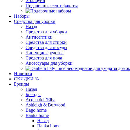
Хэллоуин
Подарочные сертификаты
Наборы
Средства для уборки
Назад
Средства для уборки
Антисептики
Средства для стирки
Средства для посуды
Чистящие средства
Средства для пола
Аксессуары для уборки
Новинки
СКИДКИ %
Бренды
Назад
Бренды
Acqua dell’Elba
Ashleigh & Burwood
Bago home
Banka home
Назад
Banka home