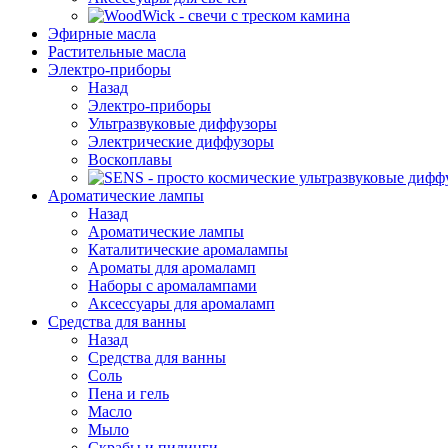
Эфирные масла
Растительные масла
Электро-приборы
Назад
Электро-приборы
Ультразвуковые диффузоры
Электрические диффузоры
Воскоплавы
Ароматические лампы
Назад
Ароматические лампы
Каталитические аромалампы
Ароматы для аромаламп
Наборы с аромалампами
Аксессуары для аромаламп
Средства для ванны
Назад
Средства для ванны
Соль
Пена и гель
Масло
Мыло
Скрабы и пилинги