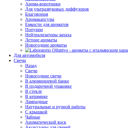
Арома-воротники
Для ультразвуковых диффузоров
Благовония
Аромакапсулы
Емкости для ароматов
Попурри
Нейтрализаторы запаха
Летние ароматы
Новогодние ароматы
Для автомобиля
Свечи
Назад
Свечи
Новогодние свечи
В алюминиевой банке
В подарочной упаковке
В стекле
В керамике
Лампадные
Натуральные и ручной работы
С крышкой
Чайные
Ароматический воск
Аксессуары для свечей