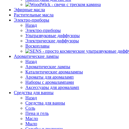
Эфирные масла
Растительные масла
Электро-приборы
Назад
Электро-приборы
Ультразвуковые диффузоры
Электрические диффузоры
Воскоплавы
Ароматические лампы
Назад
Ароматические лампы
Каталитические аромалампы
Ароматы для аромаламп
Наборы с аромалампами
Аксессуары для аромаламп
Средства для ванны
Назад
Средства для ванны
Соль
Пена и гель
Масло
Мыло
Скрабы и пилинги