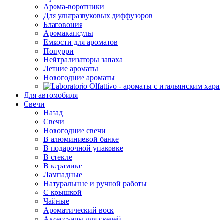
Арома-воротники
Для ультразвуковых диффузоров
Благовония
Аромакапсулы
Емкости для ароматов
Попурри
Нейтрализаторы запаха
Летние ароматы
Новогодние ароматы
Для автомобиля
Свечи
Назад
Свечи
Новогодние свечи
В алюминиевой банке
В подарочной упаковке
В стекле
В керамике
Лампадные
Натуральные и ручной работы
С крышкой
Чайные
Ароматический воск
Аксессуары для свечей