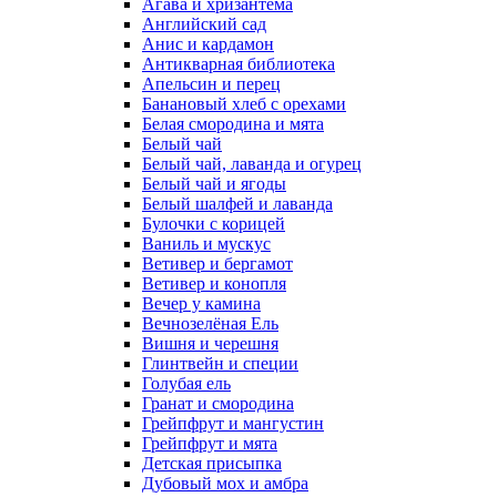
Агава и хризантема
Английский сад
Анис и кардамон
Антикварная библиотека
Апельсин и перец
Банановый хлеб с орехами
Белая смородина и мята
Белый чай
Белый чай, лаванда и огурец
Белый чай и ягоды
Белый шалфей и лаванда
Булочки с корицей
Ваниль и мускус
Ветивер и бергамот
Ветивер и конопля
Вечер у камина
Вечнозелёная Ель
Вишня и черешня
Глинтвейн и специи
Голубая ель
Гранат и смородина
Грейпфрут и мангустин
Грейпфрут и мята
Детская присыпка
Дубовый мох и амбра