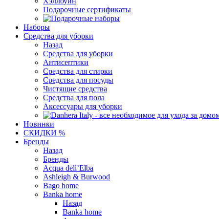
Хэллоуин
Подарочные сертификаты
Наборы
Средства для уборки
Назад
Средства для уборки
Антисептики
Средства для стирки
Средства для посуды
Чистящие средства
Средства для пола
Аксессуары для уборки
Новинки
СКИДКИ %
Бренды
Назад
Бренды
Acqua dell’Elba
Ashleigh & Burwood
Bago home
Banka home
Назад
Banka home