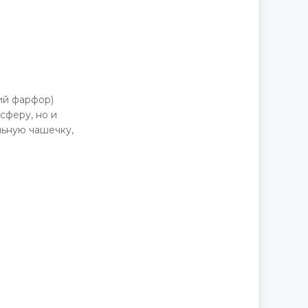
Д
ий фарфор)
сферу, но и
льную чашечку,