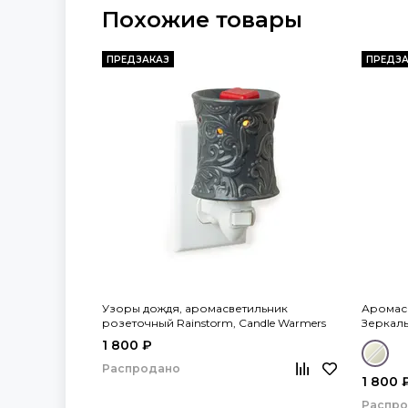
Похожие товары
ПРЕДЗАКАЗ
ПРЕДЗА
Узоры дождя, аромасветильник
Аромас
розеточный Rainstorm, Candle Warmers
Зеркаль
1 800 ₽
Распродано
1 800 
Распр