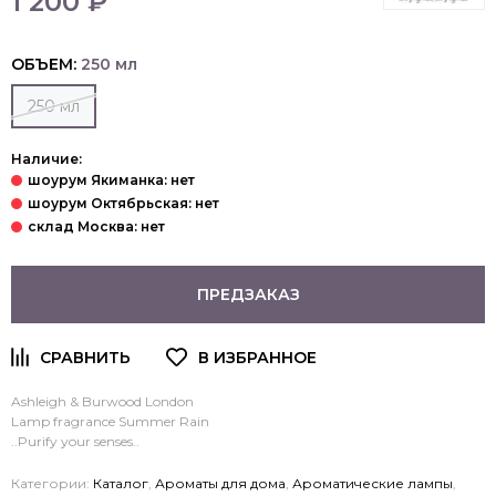
1 200 ₽
ОБЪЕМ:
250 мл
250 мл
Наличие:
ПРЕДЗАКАЗ
Ashleigh & Burwood London
Lamp fragrance Summer Rain
..Purify your senses..
Категории:
Каталог
,
Ароматы для дома
,
Ароматические лампы
,