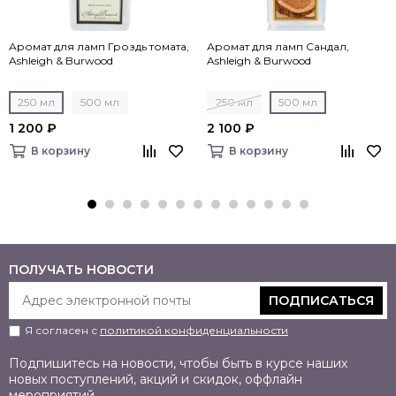
Аромат для ламп Гроздь томата,
Аромат для ламп Сандал,
Ashleigh & Burwood
Ashleigh & Burwood
250 мл
500 мл
250 мл
500 мл
1 200 ₽
2 100 ₽
В корзину
В корзину
ПОЛУЧАТЬ НОВОСТИ
ПОДПИСАТЬСЯ
Я согласен с
политикой конфиденциальности
Подпишитесь на новости, чтобы быть в курсе наших
новых поступлений, акций и скидок, оффлайн
мероприятий.