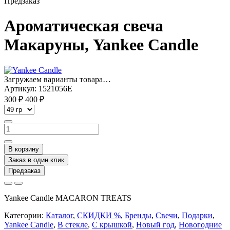
Предзаказ
Ароматическая свеча
Макаруны, Yankee Candle
Загружаем варианты товара…
Артикул:
1521056E
300 ₽
400 ₽
В корзину
Заказ в один клик
Предзаказ
Yankee Candle MACARON TREATS
Категории:
Каталог
,
СКИДКИ %
,
Бренды
,
Свечи
,
Подарки
,
Yankee Candle
,
В стекле
,
С крышкой
,
Новый год
,
Новогодние