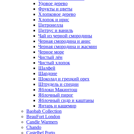
Удовое дерево
Фрукты и цветы
Хлопковое дерево
Хлопок и ирис
Цитронелла
Цитрус и ваниль
Чай из черной смородины
Черная смородина и анис
Черная смородина и жасмин
Черное море
Чистый лён
Чистый хлопок
Шалфей
Шардоне
Шоколад и грецкий орех
Штрудель и специи
Яблоки Макинтош
Яблочный пирог
Яблочный сидр и каштаны
Янтарь и кашемир
Baobab Collection
BeauFort London
Candle Warmers
Chando
Castelbel Porto