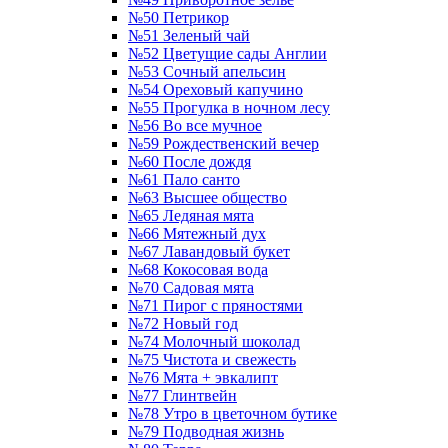
№50 Петрикор
№51 Зеленый чай
№52 Цветущие сады Англии
№53 Сочный апельсин
№54 Ореховый капучино
№55 Прогулка в ночном лесу
№56 Во все мучное
№59 Рождественский вечер
№60 После дождя
№61 Пало санто
№63 Высшее общество
№65 Ледяная мята
№66 Мятежный дух
№67 Лавандовый букет
№68 Кокосовая вода
№70 Садовая мята
№71 Пирог с пряностями
№72 Новый год
№74 Молочный шоколад
№75 Чистота и свежесть
№76 Мята + эвкалипт
№77 Глинтвейн
№78 Утро в цветочном бутике
№79 Подводная жизнь