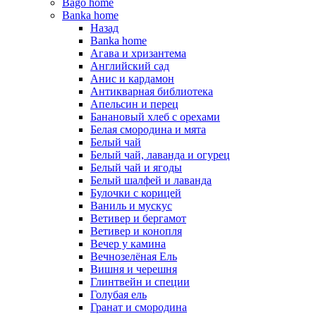
Bago home
Banka home
Назад
Banka home
Агава и хризантема
Английский сад
Анис и кардамон
Антикварная библиотека
Апельсин и перец
Банановый хлеб с орехами
Белая смородина и мята
Белый чай
Белый чай, лаванда и огурец
Белый чай и ягоды
Белый шалфей и лаванда
Булочки с корицей
Ваниль и мускус
Ветивер и бергамот
Ветивер и конопля
Вечер у камина
Вечнозелёная Ель
Вишня и черешня
Глинтвейн и специи
Голубая ель
Гранат и смородина