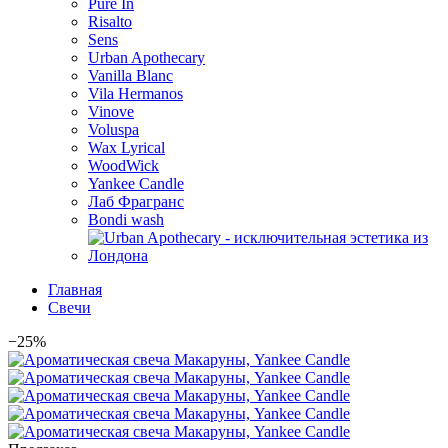
Pure In
Risalto
Sens
Urban Apothecary
Vanilla Blanc
Vila Hermanos
Vinove
Voluspa
Wax Lyrical
WoodWick
Yankee Candle
Лаб Фрагранс
Bondi wash
Главная
Свечи
−25%