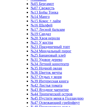
№05 Бергамот
№07 Свежесть
№13 Бобы Тонка
№14 Манго
№15 Кокос + лайм
№16 Шалфей
№17 Лесной бальзам
№19 Сандал
№20 Хвоя нероли
№21 У костра
№23 Праздничный торт
№24 Миндальный пирог
№25 Банановый хлеб
№31 Удовое дерево
№34 Летний кинотеатр
№35 Ночной океан
№36 Цветок мечты
№37 Отдых у моря
№39 Интересная книга
№42 Листья томата
№43 Ягодное чаепитие
№44 Тропический остров
№45 Пустите меня в Голландию
№47 Освежающий грейпфрут
№49 Приворотное зелье