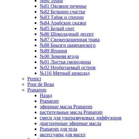
№80 Терра
№81 Овсяное печенье
№82 Белкино счастье
№83 Табак и специи
№84 Арабские сказки
№85 Белый снег
№86 Шоколадный десерт
№87 Свежескошенная трава
№88 Брызги шампанского
№89 Япония
№90 Зимняя ягода
№91 Листья смородины
№92 Необитаемый остров
№116 Мятный шоколад
Pernici
Pour de Beau
Pranarom
Назад
Pranarom
эфирные масла Pranarom
растительные масла Pranarom
смеси для ультразвуковых диффузоров
драгоценные эфирные масла
Pranarom для тела
аксессуары для масел