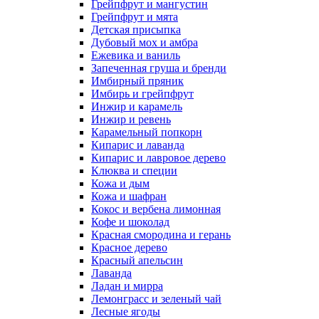
Грейпфрут и мангустин
Грейпфрут и мята
Детская присыпка
Дубовый мох и амбра
Ежевика и ваниль
Запеченная груша и бренди
Имбирный пряник
Имбирь и грейпфрут
Инжир и карамель
Инжир и ревень
Карамельный попкорн
Кипарис и лаванда
Кипарис и лавровое дерево
Клюква и специи
Кожа и дым
Кожа и шафран
Кокос и вербена лимонная
Кофе и шоколад
Красная смородина и герань
Красное дерево
Красный апельсин
Лаванда
Ладан и мирра
Лемонграсс и зеленый чай
Лесные ягоды