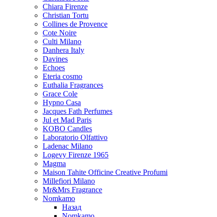
Chiara Firenze
Christian Tortu
Collines de Provence
Cote Noire
Culti Milano
Danhera Italy
Davines
Echoes
Eteria cosmo
Euthalia Fragrances
Grace Cole
Hypno Casa
Jacques Fath Perfumes
Jul et Mad Paris
KOBO Candles
Laboratorio Olfattivo
Ladenac Milano
Logevy Firenze 1965
Magma
Maison Tahite Officine Creative Profumi
Millefiori Milano
Mr&Mrs Fragrance
Nomkamo
Назад
Nomkamo