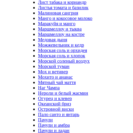
Лист табака и кориандр
Листья томата и базилик
Малиновая сангрия
Манго и кокосовое молоко
Маракуйя и манго
Маршмеллоу и тыква
Маршмеллоу на костре
Медовая дыня
Можжевельник и кедр
Морская соль и орхидея
Морская соль и хлопок
Морской соленый воздух
Морской туман
Мох и ветивер
Мохито и ананас
Мятный чай маття
Наг Чампа
Нероли и белый жасмин
Огурец и клевер
Океанский бриз
Островной виски
Пало санто и янтарь
Пачули
Пачули и амбра
Пачули и ладан