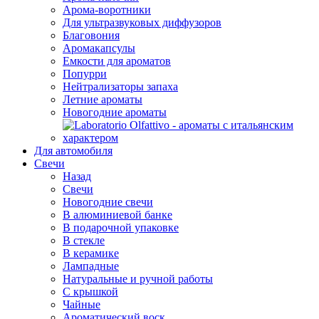
Арома-воротники
Для ультразвуковых диффузоров
Благовония
Аромакапсулы
Емкости для ароматов
Попурри
Нейтрализаторы запаха
Летние ароматы
Новогодние ароматы
Для автомобиля
Свечи
Назад
Свечи
Новогодние свечи
В алюминиевой банке
В подарочной упаковке
В стекле
В керамике
Лампадные
Натуральные и ручной работы
С крышкой
Чайные
Ароматический воск