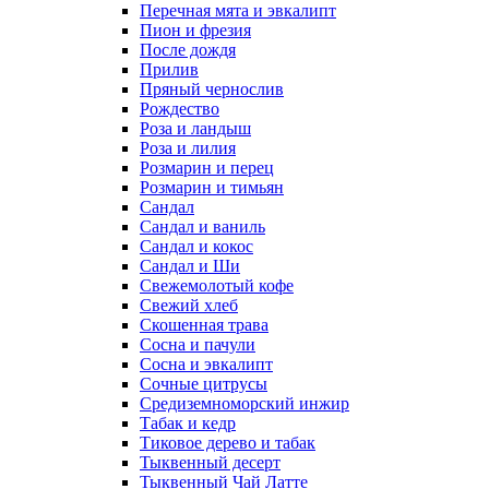
Перечная мята и эвкалипт
Пион и фрезия
После дождя
Прилив
Пряный чернослив
Рождество
Роза и ландыш
Роза и лилия
Розмарин и перец
Розмарин и тимьян
Сандал
Сандал и ваниль
Сандал и кокос
Сандал и Ши
Свежемолотый кофе
Свежий хлеб
Скошенная трава
Сосна и пачули
Сосна и эвкалипт
Сочные цитрусы
Средиземноморский инжир
Табак и кедр
Тиковое дерево и табак
Тыквенный десерт
Тыквенный Чай Латте