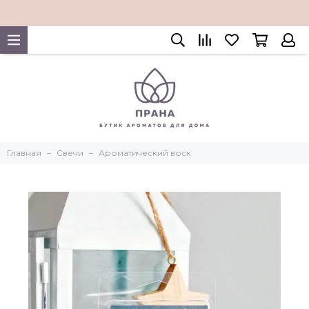
Главная
Свечи
Ароматический воск