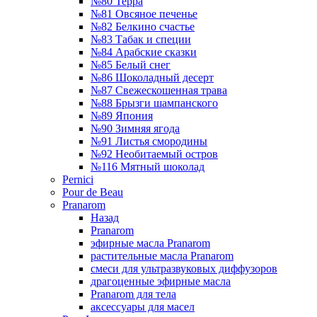
№80 Терра
№81 Овсяное печенье
№82 Белкино счастье
№83 Табак и специи
№84 Арабские сказки
№85 Белый снег
№86 Шоколадный десерт
№87 Свежескошенная трава
№88 Брызги шампанского
№89 Япония
№90 Зимняя ягода
№91 Листья смородины
№92 Необитаемый остров
№116 Мятный шоколад
Pernici
Pour de Beau
Pranarom
Назад
Pranarom
эфирные масла Pranarom
растительные масла Pranarom
смеси для ультразвуковых диффузоров
драгоценные эфирные масла
Pranarom для тела
аксессуары для масел