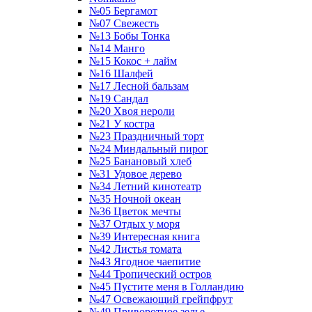
№05 Бергамот
№07 Свежесть
№13 Бобы Тонка
№14 Манго
№15 Кокос + лайм
№16 Шалфей
№17 Лесной бальзам
№19 Сандал
№20 Хвоя нероли
№21 У костра
№23 Праздничный торт
№24 Миндальный пирог
№25 Банановый хлеб
№31 Удовое дерево
№34 Летний кинотеатр
№35 Ночной океан
№36 Цветок мечты
№37 Отдых у моря
№39 Интересная книга
№42 Листья томата
№43 Ягодное чаепитие
№44 Тропический остров
№45 Пустите меня в Голландию
№47 Освежающий грейпфрут
№49 Приворотное зелье