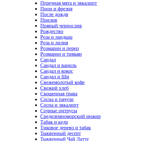
Перечная мята и эвкалипт
Пион и фрезия
После дождя
Прилив
Пряный чернослив
Рождество
Роза и ландыш
Роза и лилия
Розмарин и перец
Розмарин и тимьян
Сандал
Сандал и ваниль
Сандал и кокос
Сандал и Ши
Свежемолотый кофе
Свежий хлеб
Скошенная трава
Сосна и пачули
Сосна и эвкалипт
Сочные цитрусы
Средиземноморский инжир
Табак и кедр
Тиковое дерево и табак
Тыквенный десерт
Тыквенный Чай Латте