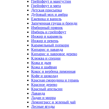
Грейпфрут и мангустин
Грейпфрут и мята
Детская присыпка
Дубовый мох и амбра
Ежевика и ваниль
Запеченная груша и бренди
Имбирный пряник
Имбирь и грейпфрут
Инжир и карамель
Инжир и ревень
Карамельный попкорн
Кипарис и лаванда
Кипарис и лавровое дерево
Клюква и специи
Кожа и дым
Кожа и шафран
Кокос и вербена лимонная
Кофе и шоколад
Красная смородина и герань
Красное дерево
Красный апельсин
Лаванда
Ладан и мирра
Лемонграсс и зеленый чай
Лесные ягоды