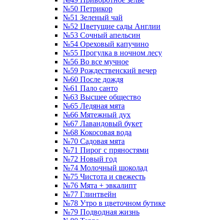
№50 Петрикор
№51 Зеленый чай
№52 Цветущие сады Англии
№53 Сочный апельсин
№54 Ореховый капучино
№55 Прогулка в ночном лесу
№56 Во все мучное
№59 Рождественский вечер
№60 После дождя
№61 Пало санто
№63 Высшее общество
№65 Ледяная мята
№66 Мятежный дух
№67 Лавандовый букет
№68 Кокосовая вода
№70 Садовая мята
№71 Пирог с пряностями
№72 Новый год
№74 Молочный шоколад
№75 Чистота и свежесть
№76 Мята + эвкалипт
№77 Глинтвейн
№78 Утро в цветочном бутике
№79 Подводная жизнь