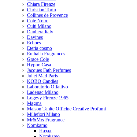
Chiara Firenze
Christian Tortu
Collines de Provence
Cote Noire
Culti Milano
Danhera Italy
Davines
Echoes
Eteria cosmo
Euthalia Fragrances
Grace Cole
Hypno Casa
Jacques Fath Perfumes
Jul et Mad Paris
KOBO Candles
Laboratorio Olfattivo
Ladenac Milano
Logevy Firenze 1965
Magma
Maison Tahite Officine Creative Profumi
Millefiori Milano
Mr&Mrs Fragrance
Nomkamo
Назад
Nomkamo