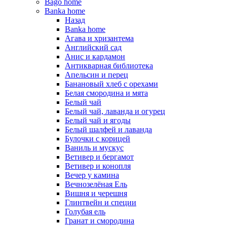
Bago home
Banka home
Назад
Banka home
Агава и хризантема
Английский сад
Анис и кардамон
Антикварная библиотека
Апельсин и перец
Банановый хлеб с орехами
Белая смородина и мята
Белый чай
Белый чай, лаванда и огурец
Белый чай и ягоды
Белый шалфей и лаванда
Булочки с корицей
Ваниль и мускус
Ветивер и бергамот
Ветивер и конопля
Вечер у камина
Вечнозелёная Ель
Вишня и черешня
Глинтвейн и специи
Голубая ель
Гранат и смородина