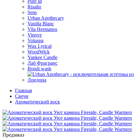
Pure In
Risalto
Sens
Urban Apothecary
Vanilla Blanc
Vila Hermanos
Vinove
Voluspa
Wax Lyrical
WoodWick
Yankee Candle
Лаб Фрагранс
Bondi wash
Главная
Свечи
Ароматический воск
Предзаказ