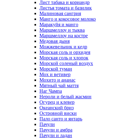
Лист табака и кориандр
Листья томата и базилик
Малиновая сангрия
Манго и кокосовое молоко
Маракуйя и манго
Маршмеллоу и тыква
Маршмеллоу на костре
Медовая дыня
Можжевельник и кедр
Морская соль и орхидея
Морская соль и хлопок
Морской соленый воздух
Морской туман
Мох и ветивер
Мохито и ананас
Мятный чай маття
Наг Чампа
Нероли и белый жасмин
Огурец и клевер
Океанский бриз
Островной виски
Пало санто и янтарь
Пачули
Пачули и амбра
Пачули и ладан