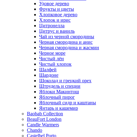
Удовое дерево
Фрукты и цветы
Хлопковое дерево
Хлопок и ирис
Цитронелла
Цитрус и ваниль
Чай из черной смородины
Черная смородина и анис
Черная смородина и жасмин
Черное море
Чистый лён
Чистый хлопок
Шалфей
Шардоне
Шоколад и грецкий орех
Штрудель и специи
Яблоки Макинтош
Яблочный пирог
Яблочный сидр и каштаны
Янтарь и кашемир
Baobab Collection
BeauFort London
Candle Warmers
Chando
Castelbel Porto