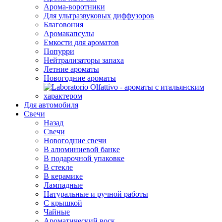
Арома-воротники
Для ультразвуковых диффузоров
Благовония
Аромакапсулы
Емкости для ароматов
Попурри
Нейтрализаторы запаха
Летние ароматы
Новогодние ароматы
Для автомобиля
Свечи
Назад
Свечи
Новогодние свечи
В алюминиевой банке
В подарочной упаковке
В стекле
В керамике
Лампадные
Натуральные и ручной работы
С крышкой
Чайные
Ароматический воск