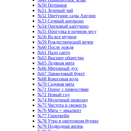
№50 Петрикор
№51 Зеленый чай
№52 Цветущие сады Англии
№53 Сочный апельсин
№54 Ореховый капучино
№55 Прогулка в ночном лесу
№56 Во все мучное
№59 Рождественский вечер
№60 После дождя
№61 Пало санто
№63 Высшее общество
№65 Ледяная мята
№66 Мятежный дух
№67 Лавандовый букет
№68 Кокосовая вода
№70 Садовая мята
№71 Пирог с пряностями
№72 Новый год
№74 Молочный шоколад
№75 Чистота и свежесть
№76 Мята + эвкалипт
№77 Глинтвейн
№78 Утро в цветочном бутике
№79 Подводная жизнь