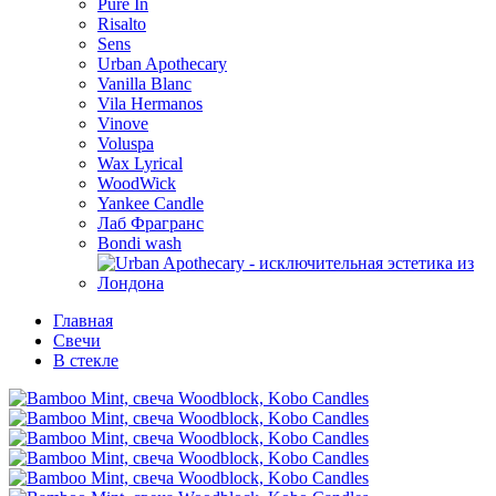
Pure In
Risalto
Sens
Urban Apothecary
Vanilla Blanc
Vila Hermanos
Vinove
Voluspa
Wax Lyrical
WoodWick
Yankee Candle
Лаб Фрагранс
Bondi wash
Главная
Свечи
В стекле