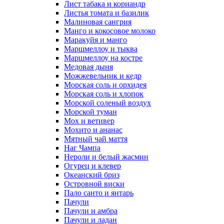
Лист табака и кориандр
Листья томата и базилик
Малиновая сангрия
Манго и кокосовое молоко
Маракуйя и манго
Маршмеллоу и тыква
Маршмеллоу на костре
Медовая дыня
Можжевельник и кедр
Морская соль и орхидея
Морская соль и хлопок
Морской соленый воздух
Морской туман
Мох и ветивер
Мохито и ананас
Мятный чай маття
Наг Чампа
Нероли и белый жасмин
Огурец и клевер
Океанский бриз
Островной виски
Пало санто и янтарь
Пачули
Пачули и амбра
Пачули и ладан