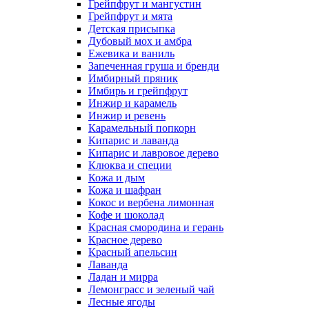
Грейпфрут и мангустин
Грейпфрут и мята
Детская присыпка
Дубовый мох и амбра
Ежевика и ваниль
Запеченная груша и бренди
Имбирный пряник
Имбирь и грейпфрут
Инжир и карамель
Инжир и ревень
Карамельный попкорн
Кипарис и лаванда
Кипарис и лавровое дерево
Клюква и специи
Кожа и дым
Кожа и шафран
Кокос и вербена лимонная
Кофе и шоколад
Красная смородина и герань
Красное дерево
Красный апельсин
Лаванда
Ладан и мирра
Лемонграсс и зеленый чай
Лесные ягоды