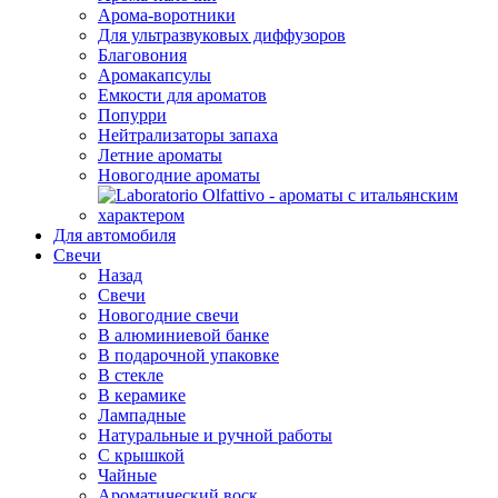
Арома-воротники
Для ультразвуковых диффузоров
Благовония
Аромакапсулы
Емкости для ароматов
Попурри
Нейтрализаторы запаха
Летние ароматы
Новогодние ароматы
Для автомобиля
Свечи
Назад
Свечи
Новогодние свечи
В алюминиевой банке
В подарочной упаковке
В стекле
В керамике
Лампадные
Натуральные и ручной работы
С крышкой
Чайные
Ароматический воск