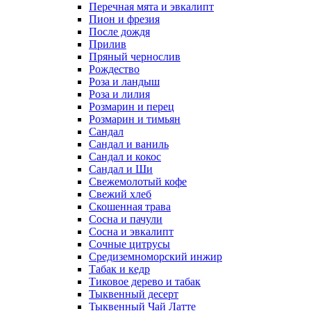
Перечная мята и эвкалипт
Пион и фрезия
После дождя
Прилив
Пряный чернослив
Рождество
Роза и ландыш
Роза и лилия
Розмарин и перец
Розмарин и тимьян
Сандал
Сандал и ваниль
Сандал и кокос
Сандал и Ши
Свежемолотый кофе
Свежий хлеб
Скошенная трава
Сосна и пачули
Сосна и эвкалипт
Сочные цитрусы
Средиземноморский инжир
Табак и кедр
Тиковое дерево и табак
Тыквенный десерт
Тыквенный Чай Латте