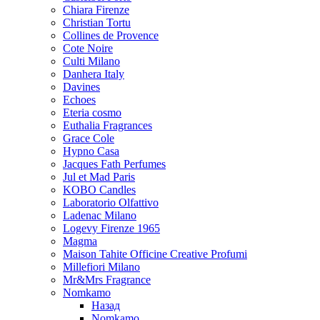
Chiara Firenze
Christian Tortu
Collines de Provence
Cote Noire
Culti Milano
Danhera Italy
Davines
Echoes
Eteria cosmo
Euthalia Fragrances
Grace Cole
Hypno Casa
Jacques Fath Perfumes
Jul et Mad Paris
KOBO Candles
Laboratorio Olfattivo
Ladenac Milano
Logevy Firenze 1965
Magma
Maison Tahite Officine Creative Profumi
Millefiori Milano
Mr&Mrs Fragrance
Nomkamo
Назад
Nomkamo