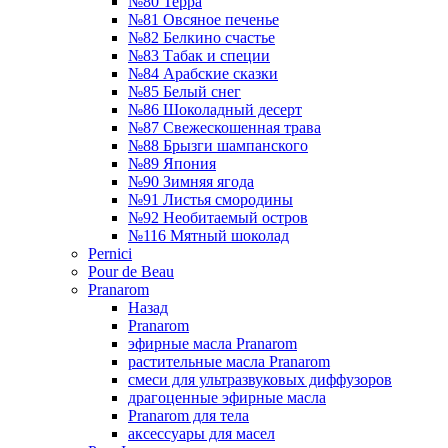
№80 Терра
№81 Овсяное печенье
№82 Белкино счастье
№83 Табак и специи
№84 Арабские сказки
№85 Белый снег
№86 Шоколадный десерт
№87 Свежескошенная трава
№88 Брызги шампанского
№89 Япония
№90 Зимняя ягода
№91 Листья смородины
№92 Необитаемый остров
№116 Мятный шоколад
Pernici
Pour de Beau
Pranarom
Назад
Pranarom
эфирные масла Pranarom
растительные масла Pranarom
смеси для ультразвуковых диффузоров
драгоценные эфирные масла
Pranarom для тела
аксессуары для масел