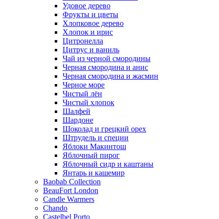
Удовое дерево
Фрукты и цветы
Хлопковое дерево
Хлопок и ирис
Цитронелла
Цитрус и ваниль
Чай из черной смородины
Черная смородина и анис
Черная смородина и жасмин
Черное море
Чистый лён
Чистый хлопок
Шалфей
Шардоне
Шоколад и грецкий орех
Штрудель и специи
Яблоки Макинтош
Яблочный пирог
Яблочный сидр и каштаны
Янтарь и кашемир
Baobab Collection
BeauFort London
Candle Warmers
Chando
Castelbel Porto