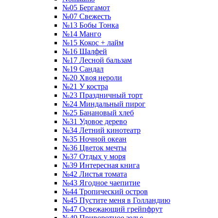
№05 Бергамот
№07 Свежесть
№13 Бобы Тонка
№14 Манго
№15 Кокос + лайм
№16 Шалфей
№17 Лесной бальзам
№19 Сандал
№20 Хвоя нероли
№21 У костра
№23 Праздничный торт
№24 Миндальный пирог
№25 Банановый хлеб
№31 Удовое дерево
№34 Летний кинотеатр
№35 Ночной океан
№36 Цветок мечты
№37 Отдых у моря
№39 Интересная книга
№42 Листья томата
№43 Ягодное чаепитие
№44 Тропический остров
№45 Пустите меня в Голландию
№47 Освежающий грейпфрут
№49 Приворотное зелье