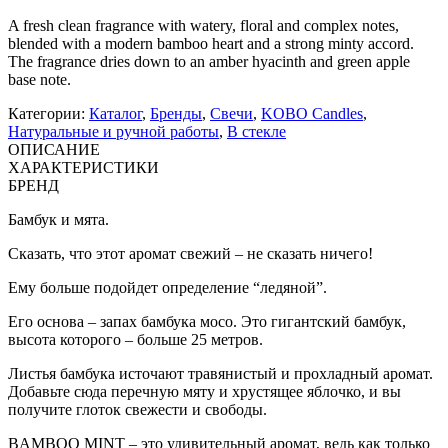
A fresh clean fragrance with watery, floral and complex notes,
blended with a modern bamboo heart and a strong minty accord.
The fragrance dries down to an amber hyacinth and green apple
base note.
Категории:
Каталог
,
Бренды
,
Свечи
,
KOBO Candles
,
Натуральные и ручной работы
,
В стекле
ОПИСАНИЕ
ХАРАКТЕРИСТИКИ
БРЕНД
Бамбук и мята.
Сказать, что этот аромат свежий – не сказать ничего!
Ему больше подойдет определение “ледяной”.
Его основа – запах бамбука мосо. Это гигантский бамбук,
высота которого – больше 25 метров.
Листья бамбука источают травянистый и прохладный аромат.
Добавьте сюда перечную мяту и хрустящее яблочко, и вы
получите глоток свежести и свободы.
BAMBOO MINT – это удивительный аромат, ведь как только