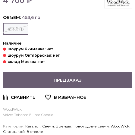
4 700 ₽
ОБЪЕМ:
453,6 гр
453,6 гр
Наличие:
ПРЕДЗАКАЗ
WoodWick
Velvet Tobacco Ellipse Candle
Категории:
Каталог
,
Свечи
,
Бренды
,
Новогодние свечи
,
WoodWick
,
С крышкой
,
В стекле