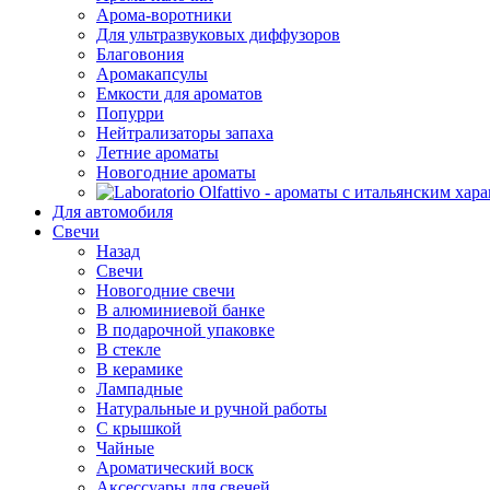
Арома-воротники
Для ультразвуковых диффузоров
Благовония
Аромакапсулы
Емкости для ароматов
Попурри
Нейтрализаторы запаха
Летние ароматы
Новогодние ароматы
Для автомобиля
Свечи
Назад
Свечи
Новогодние свечи
В алюминиевой банке
В подарочной упаковке
В стекле
В керамике
Лампадные
Натуральные и ручной работы
С крышкой
Чайные
Ароматический воск
Аксессуары для свечей