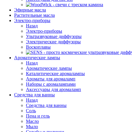
Эфирные масла
Растительные масла
Электро-приборы
Назад
Электро-приборы
Ультразвуковые диффузоры
Электрические диффузоры
Воскоплавы
Ароматические лампы
Назад
Ароматические лампы
Каталитические аромалампы
Ароматы для аромаламп
Наборы с аромалампами
Аксессуары для аромаламп
Средства для ванны
Назад
Средства для ванны
Соль
Пена и гель
Масло
Мыло
Скрабы и пилинги