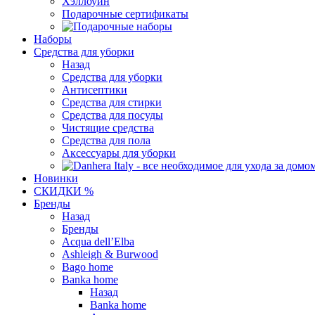
Хэллоуин
Подарочные сертификаты
Наборы
Средства для уборки
Назад
Средства для уборки
Антисептики
Средства для стирки
Средства для посуды
Чистящие средства
Средства для пола
Аксессуары для уборки
Новинки
СКИДКИ %
Бренды
Назад
Бренды
Acqua dell’Elba
Ashleigh & Burwood
Bago home
Banka home
Назад
Banka home