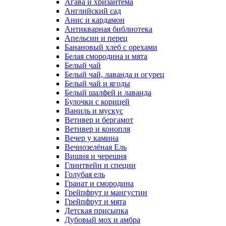
Агава и хризантема
Английский сад
Анис и кардамон
Антикварная библиотека
Апельсин и перец
Банановый хлеб с орехами
Белая смородина и мята
Белый чай
Белый чай, лаванда и огурец
Белый чай и ягоды
Белый шалфей и лаванда
Булочки с корицей
Ваниль и мускус
Ветивер и бергамот
Ветивер и конопля
Вечер у камина
Вечнозелёная Ель
Вишня и черешня
Глинтвейн и специи
Голубая ель
Гранат и смородина
Грейпфрут и мангустин
Грейпфрут и мята
Детская присыпка
Дубовый мох и амбра