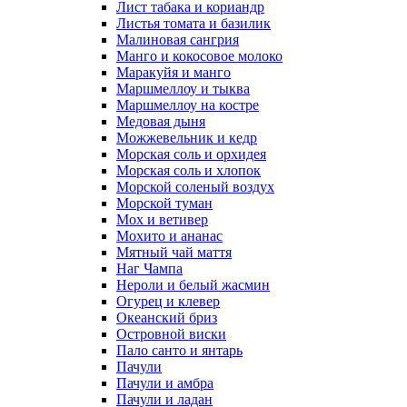
Лист табака и кориандр
Листья томата и базилик
Малиновая сангрия
Манго и кокосовое молоко
Маракуйя и манго
Маршмеллоу и тыква
Маршмеллоу на костре
Медовая дыня
Можжевельник и кедр
Морская соль и орхидея
Морская соль и хлопок
Морской соленый воздух
Морской туман
Мох и ветивер
Мохито и ананас
Мятный чай маття
Наг Чампа
Нероли и белый жасмин
Огурец и клевер
Океанский бриз
Островной виски
Пало санто и янтарь
Пачули
Пачули и амбра
Пачули и ладан