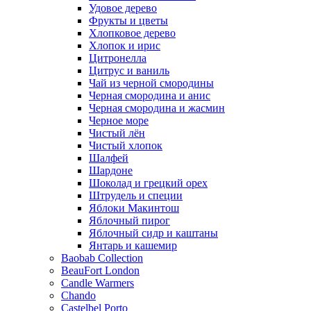
Удовое дерево
Фрукты и цветы
Хлопковое дерево
Хлопок и ирис
Цитронелла
Цитрус и ваниль
Чай из черной смородины
Черная смородина и анис
Черная смородина и жасмин
Черное море
Чистый лён
Чистый хлопок
Шалфей
Шардоне
Шоколад и грецкий орех
Штрудель и специи
Яблоки Макинтош
Яблочный пирог
Яблочный сидр и каштаны
Янтарь и кашемир
Baobab Collection
BeauFort London
Candle Warmers
Chando
Castelbel Porto