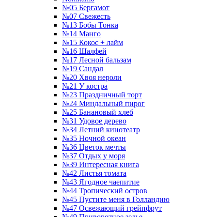
№05 Бергамот
№07 Свежесть
№13 Бобы Тонка
№14 Манго
№15 Кокос + лайм
№16 Шалфей
№17 Лесной бальзам
№19 Сандал
№20 Хвоя нероли
№21 У костра
№23 Праздничный торт
№24 Миндальный пирог
№25 Банановый хлеб
№31 Удовое дерево
№34 Летний кинотеатр
№35 Ночной океан
№36 Цветок мечты
№37 Отдых у моря
№39 Интересная книга
№42 Листья томата
№43 Ягодное чаепитие
№44 Тропический остров
№45 Пустите меня в Голландию
№47 Освежающий грейпфрут
№49 Приворотное зелье