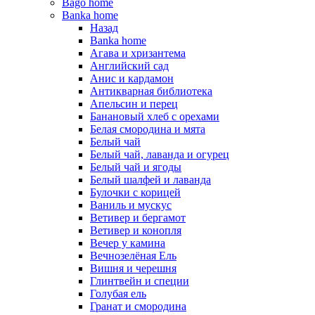
Bago home
Banka home
Назад
Banka home
Агава и хризантема
Английский сад
Анис и кардамон
Антикварная библиотека
Апельсин и перец
Банановый хлеб с орехами
Белая смородина и мята
Белый чай
Белый чай, лаванда и огурец
Белый чай и ягоды
Белый шалфей и лаванда
Булочки с корицей
Ваниль и мускус
Ветивер и бергамот
Ветивер и конопля
Вечер у камина
Вечнозелёная Ель
Вишня и черешня
Глинтвейн и специи
Голубая ель
Гранат и смородина