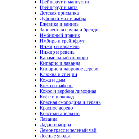
Грейпфрут и мангустин
Грейпфрут и мята
Детская присыпка
Дубовый мох и амбра
Ежевика и ваниль
Запеченная груша и бренди
Имбирный пряник
Имбирь и грейпфрут
Инжир и карамель
Инжир и ревень
Карамельный попкорн
Кипарис и лаванда
Кипарис и лавровое дерево
Клюква и специи
Кожа и дым
Кожа и шафран
Кокос и вербена лимонная
Кофе и шоколад
Красная смородина и герань
Красное дерево
Красный апельсин
Лаванда
Ладан и мирра
Лемонграсс и зеленый чай
Лесные ягоды