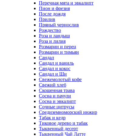
Перечная мята и эвкалипт
Пион и фрезия
После дождя
Прилив
Пряный чернослив
Рождество
Роза и ландыш
Роза и лилия
Розмарин и перец
Розмарин и тимьян
Сандал
Сандал и ваниль
Сандал и кокос
Сандал и Ши
Свежемолотый кофе
Свежий хлеб
Скошенная трава
Сосна и пачули
Сосна и эвкалипт
Сочные цитрусы
Средиземноморский инжир
Табак и кедр
Тиковое дерево и табак
Тыквенный десерт
Тыквенный Чай Латте