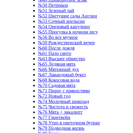
№50 Петрикор
№51 Зеленый чай
№52 Цветущие сады Англии
№53 Сочный апельсин
№54 Ореховый капучино
№55 Прогулка в ночном лесу
№56 Во все мучное
№59 Рождественский вечер
№60 После дождя
№61 Пало санто
№63 Высшее общество
№65 Ледяная мята
№66 Мятежный дух
№67 Лавандовый букет
№68 Кокосовая вода
№70 Садовая мята
№71 Пирог с пряностями
№72 Новый год
№74 Молочный шоколад
№75 Чистота и свежесть
№76 Мята + эвкалипт
№77 Глинтвейн
№78 Утро в цветочном бутике
№79 Подводная жизнь