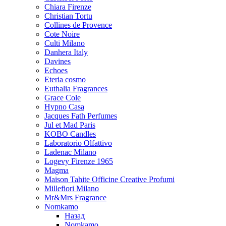
Chiara Firenze
Christian Tortu
Collines de Provence
Cote Noire
Culti Milano
Danhera Italy
Davines
Echoes
Eteria cosmo
Euthalia Fragrances
Grace Cole
Hypno Casa
Jacques Fath Perfumes
Jul et Mad Paris
KOBO Candles
Laboratorio Olfattivo
Ladenac Milano
Logevy Firenze 1965
Magma
Maison Tahite Officine Creative Profumi
Millefiori Milano
Mr&Mrs Fragrance
Nomkamo
Назад
Nomkamo