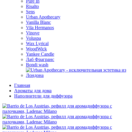
Pure In
Risalto
Sens
Urban Apothecary
Vanilla Blanc
Vila Hermanos
Vinove
Voluspa
Wax Lyrical
WoodWick
Yankee Candle
Лаб Фрагранс
Bondi wash
Главная
Ароматы для дома
Наполнители для диффузора