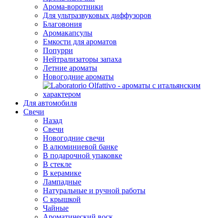
Арома-воротники
Для ультразвуковых диффузоров
Благовония
Аромакапсулы
Емкости для ароматов
Попурри
Нейтрализаторы запаха
Летние ароматы
Новогодние ароматы
Для автомобиля
Свечи
Назад
Свечи
Новогодние свечи
В алюминиевой банке
В подарочной упаковке
В стекле
В керамике
Лампадные
Натуральные и ручной работы
С крышкой
Чайные
Ароматический воск