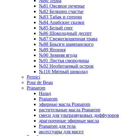
№80 Терра
№81 Овсяное печенье
№82 Белкино счастье
№83 Табак и специи
№84 Арабские сказки
№85 Белый снег
№86 Шоколадный десерт
№87 Свежескошенная трава
№88 Брызги шампанского
№89 Япония
№90 Зимняя ягода
№91 Листья смородины
№92 Необитаемый остров
№116 Мятный шоколад
Pernici
Pour de Beau
Pranarom
Назад
Pranarom
эфирные масла Pranarom
растительные масла Pranarom
смеси для ультразвуковых диффузоров
драгоценные эфирные масла
Pranarom для тела
аксессуары для масел