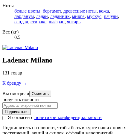
Ноты
белые цветы
,
бергамот
,
древесные ноты
,
кожа
,
лабданум
,
ладан
,
ладанник
,
мирра
,
мускус
,
пачули
,
сандал
,
стиракс
,
шафран
,
янтарь
Вес (кг)
0.5
Ladenac Milano
131 товар
К бренду →
Вы смотрели
Очистить
получать новости
Подписаться
Я согласен с
политикой конфиденциальности
Подпишитесь на новости, чтобы быть в курсе наших новых
поступлений, акций и скидок, оффлайн мероприятий.