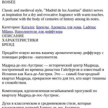
BOISÉE
Classic and medieval style, "Madrid de los Austrias" district serves
as inspiration for a dry and evocative fragrance with warm touches.
A perfume with the body of centuries of history among its notes.
Категории:
Каталог
,
Бренды
,
Ароматы для дома
,
Ladenac
Milano
,
Наполнители для диффузора
ОПИСАНИЕ
ХАРАКТЕРИСТИКИ
БРЕНД
Придайте новую жизнь вашему ароматическому диффузору с
помощью рефилла - наполнителя.
Мадрид-де-лос-Аустриас — исторический центр Мадрида,
построенный во времена династии Габсбургов и известный в
Испании как Каса-де-Австрия. Это — самый благородный
квартал Мадрида, прекрасное место для тех, кто ищет тишины
и спокойствия.
Композиция, вдохновленная незабываемой прогулкой по
кварталу Мадрид-де-лос-Аустриас.
Духи в классическом и средневековом стиле, которые
вдохновляют жителей Баррио-де-лос-Аустриас.