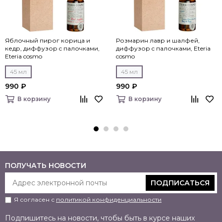
Яблочный пирог корица и
Розмарин лавр и шалфей,
кедр, диффузор c палочками,
диффузор c палочками, Eteria
Eteria cosmo
cosmo
45 мл
45 мл
990 ₽
990 ₽
В корзину
В корзину
ПОЛУЧАТЬ НОВОСТИ
ПОДПИСАТЬСЯ
Я согласен с
политикой конфиденциальности
Подпишитесь на новости, чтобы быть в курсе наших