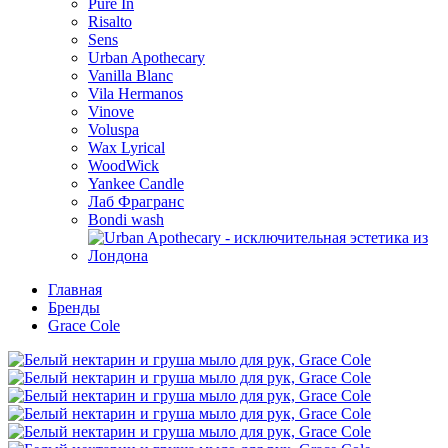
Pure In
Risalto
Sens
Urban Apothecary
Vanilla Blanc
Vila Hermanos
Vinove
Voluspa
Wax Lyrical
WoodWick
Yankee Candle
Лаб Фрагранс
Bondi wash
Главная
Бренды
Grace Cole