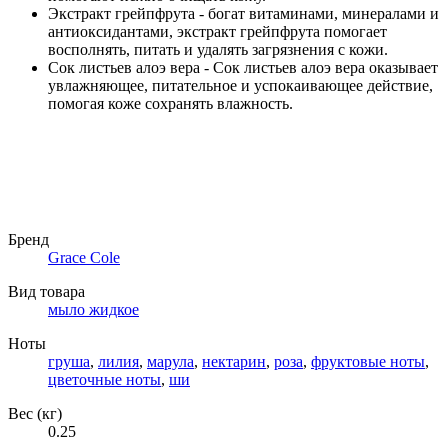
Экстракт грейпфрута - богат витаминами, минералами и
антиоксидантами, экстракт грейпфрута помогает
восполнять, питать и удалять загрязнения с кожи.
Сок листьев алоэ вера - Сок листьев алоэ вера оказывает
увлажняющее, питательное и успокаивающее действие,
помогая коже сохранять влажность.
Бренд
Grace Cole
Вид товара
мыло жидкое
Ноты
груша
,
лилия
,
марула
,
нектарин
,
роза
,
фруктовые ноты
,
цветочные ноты
,
ши
Вес (кг)
0.25