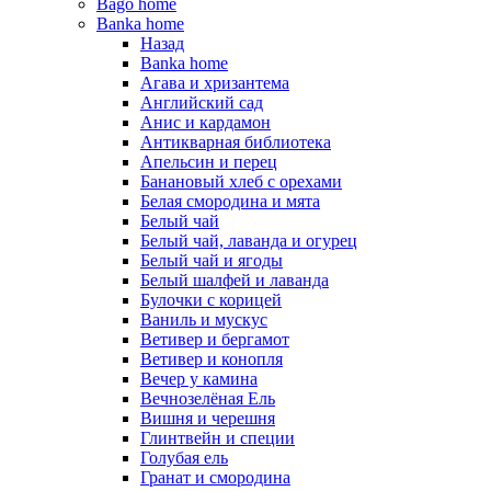
Bago home
Banka home
Назад
Banka home
Агава и хризантема
Английский сад
Анис и кардамон
Антикварная библиотека
Апельсин и перец
Банановый хлеб с орехами
Белая смородина и мята
Белый чай
Белый чай, лаванда и огурец
Белый чай и ягоды
Белый шалфей и лаванда
Булочки с корицей
Ваниль и мускус
Ветивер и бергамот
Ветивер и конопля
Вечер у камина
Вечнозелёная Ель
Вишня и черешня
Глинтвейн и специи
Голубая ель
Гранат и смородина