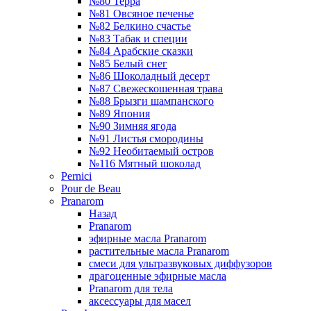
№80 Терра
№81 Овсяное печенье
№82 Белкино счастье
№83 Табак и специи
№84 Арабские сказки
№85 Белый снег
№86 Шоколадный десерт
№87 Свежескошенная трава
№88 Брызги шампанского
№89 Япония
№90 Зимняя ягода
№91 Листья смородины
№92 Необитаемый остров
№116 Мятный шоколад
Pernici
Pour de Beau
Pranarom
Назад
Pranarom
эфирные масла Pranarom
растительные масла Pranarom
смеси для ультразвуковых диффузоров
драгоценные эфирные масла
Pranarom для тела
аксессуары для масел