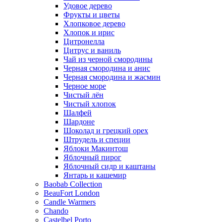
Удовое дерево
Фрукты и цветы
Хлопковое дерево
Хлопок и ирис
Цитронелла
Цитрус и ваниль
Чай из черной смородины
Черная смородина и анис
Черная смородина и жасмин
Черное море
Чистый лён
Чистый хлопок
Шалфей
Шардоне
Шоколад и грецкий орех
Штрудель и специи
Яблоки Макинтош
Яблочный пирог
Яблочный сидр и каштаны
Янтарь и кашемир
Baobab Collection
BeauFort London
Candle Warmers
Chando
Castelbel Porto