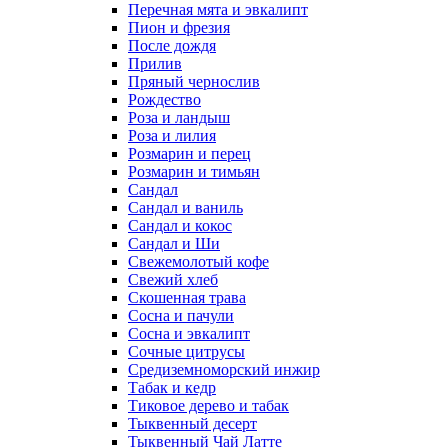
Перечная мята и эвкалипт
Пион и фрезия
После дождя
Прилив
Пряный чернослив
Рождество
Роза и ландыш
Роза и лилия
Розмарин и перец
Розмарин и тимьян
Сандал
Сандал и ваниль
Сандал и кокос
Сандал и Ши
Свежемолотый кофе
Свежий хлеб
Скошенная трава
Сосна и пачули
Сосна и эвкалипт
Сочные цитрусы
Средиземноморский инжир
Табак и кедр
Тиковое дерево и табак
Тыквенный десерт
Тыквенный Чай Латте