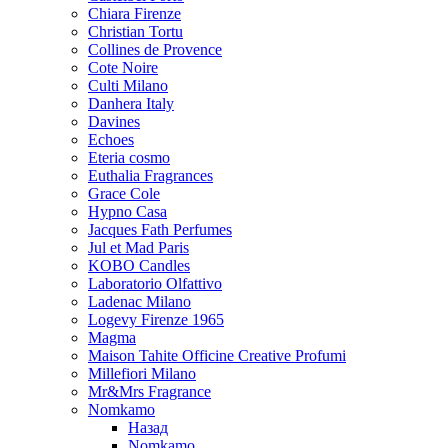
Chiara Firenze
Christian Tortu
Collines de Provence
Cote Noire
Culti Milano
Danhera Italy
Davines
Echoes
Eteria cosmo
Euthalia Fragrances
Grace Cole
Hypno Casa
Jacques Fath Perfumes
Jul et Mad Paris
KOBO Candles
Laboratorio Olfattivo
Ladenac Milano
Logevy Firenze 1965
Magma
Maison Tahite Officine Creative Profumi
Millefiori Milano
Mr&Mrs Fragrance
Nomkamo
Назад
Nomkamo