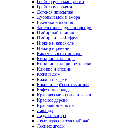
Грейпфрут и мангустин
Грейпфрут и мята
Детская присыпка
Дубовый мох и амбра
Ежевика и ваниль
Запеченная груша и бренди
Имбирный пряник
Имбирь и грейпфрут
Инжир и карамель
Инжир и ревень
Карамельный попкорн
Кипарис и лаванда
Кипарис и лавровое дерево
Клюква и специи
Кожа и дым
Кожа и шафран
Кокос и вербена лимонная
Кофе и шоколад
Красная смородина и герань
Красное дерево
Красный апельсин
Лаванда
Ладан и мирра
Лемонграсс и зеленый чай
Лесные ягоды