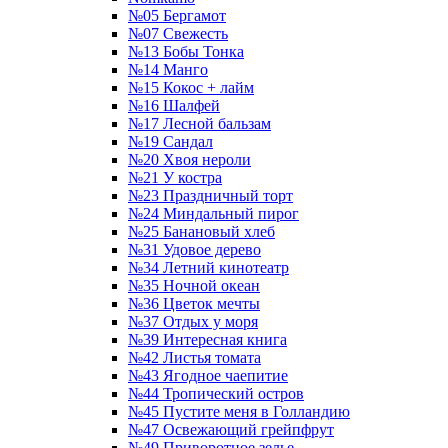
№05 Бергамот
№07 Свежесть
№13 Бобы Тонка
№14 Манго
№15 Кокос + лайм
№16 Шалфей
№17 Лесной бальзам
№19 Сандал
№20 Хвоя нероли
№21 У костра
№23 Праздничный торт
№24 Миндальный пирог
№25 Банановый хлеб
№31 Удовое дерево
№34 Летний кинотеатр
№35 Ночной океан
№36 Цветок мечты
№37 Отдых у моря
№39 Интересная книга
№42 Листья томата
№43 Ягодное чаепитие
№44 Тропический остров
№45 Пустите меня в Голландию
№47 Освежающий грейпфрут
№49 Приворотное зелье