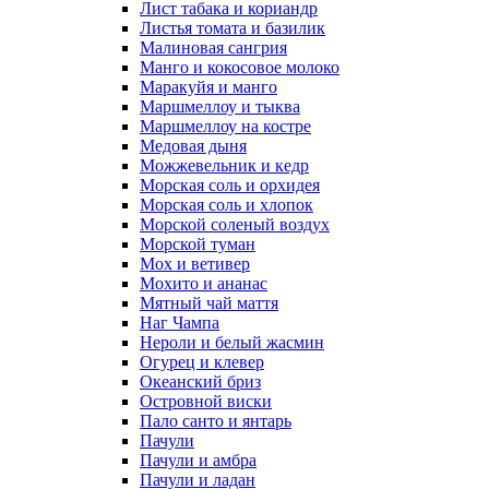
Лист табака и кориандр
Листья томата и базилик
Малиновая сангрия
Манго и кокосовое молоко
Маракуйя и манго
Маршмеллоу и тыква
Маршмеллоу на костре
Медовая дыня
Можжевельник и кедр
Морская соль и орхидея
Морская соль и хлопок
Морской соленый воздух
Морской туман
Мох и ветивер
Мохито и ананас
Мятный чай маття
Наг Чампа
Нероли и белый жасмин
Огурец и клевер
Океанский бриз
Островной виски
Пало санто и янтарь
Пачули
Пачули и амбра
Пачули и ладан