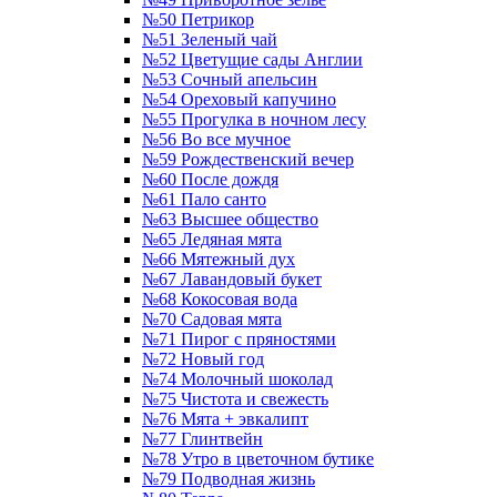
№50 Петрикор
№51 Зеленый чай
№52 Цветущие сады Англии
№53 Сочный апельсин
№54 Ореховый капучино
№55 Прогулка в ночном лесу
№56 Во все мучное
№59 Рождественский вечер
№60 После дождя
№61 Пало санто
№63 Высшее общество
№65 Ледяная мята
№66 Мятежный дух
№67 Лавандовый букет
№68 Кокосовая вода
№70 Садовая мята
№71 Пирог с пряностями
№72 Новый год
№74 Молочный шоколад
№75 Чистота и свежесть
№76 Мята + эвкалипт
№77 Глинтвейн
№78 Утро в цветочном бутике
№79 Подводная жизнь