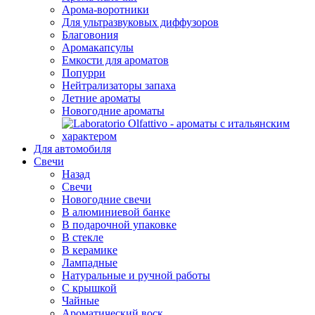
Арома-воротники
Для ультразвуковых диффузоров
Благовония
Аромакапсулы
Емкости для ароматов
Попурри
Нейтрализаторы запаха
Летние ароматы
Новогодние ароматы
Для автомобиля
Свечи
Назад
Свечи
Новогодние свечи
В алюминиевой банке
В подарочной упаковке
В стекле
В керамике
Лампадные
Натуральные и ручной работы
С крышкой
Чайные
Ароматический воск