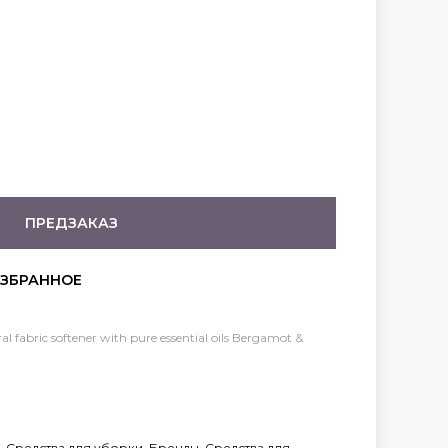
ПРЕДЗАКАЗ
al fabric softener with pure essential oils Bergamot &
,
Средства для уборки
,
Бренды
,
Средства для