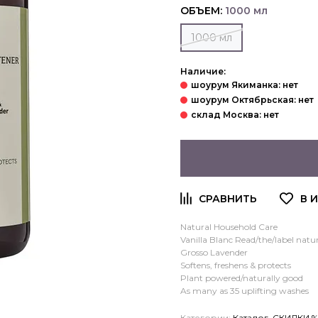
ОБЪЕМ:
1000 мл
1000 мл
Наличие:
Natural Household Care
Vanilla Blanc Read/the/label natur
Grosso Lavender
Softens, freshens & protects
Plant powered/naturally good
As many as 35 uplifting washes
Категории:
Каталог
,
СКИДКИ %