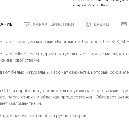
стирки
,
Vanilla Blanc
САНИЕ
ХАРАКТЕРИСТИКИ
БРЕНД
лья с эфирными маслами «Бергамот и Лаванда» без SLS, SLE
лья Vanilla Blanc содержит натуральные эфирные масла, кот
ескими свойствами.
дают белью натуральный аромат свежести, который сохраняе
 СЛС и парабенов дополнительно ухаживает за тканями, при
ть после стирки и облегчая процесс глажки. Обладает анти
ает «заломы» ткани.
видов тканей; машинной и ручной стирки.