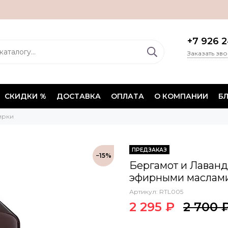
+7 926 2
Заказать зв
СКИДКИ %
ДОСТАВКА
ОПЛАТА
О КОМПАНИИ
Б
ирки
ПРЕДЗАКАЗ
−15%
Бергамот и Лаванд
эфирными маслами, 
Артикул:
RTL005
2 295 ₽
2 700 