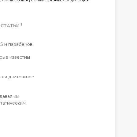
1
СТАТЬИ
S и парабенов.
орые известны
тся длительное
давая им
статическим