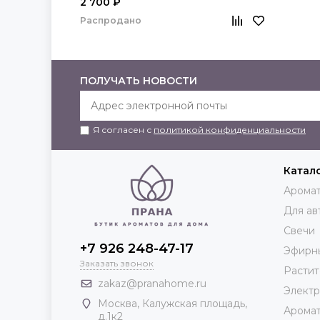
2 700 ₽
Распродано
ПОЛУЧАТЬ НОВОСТИ
Я согласен с
политикой конфиденциальности
Катал
Аромат
Для ав
Свечи
+7 926 248-47-17
Эфирн
Заказать звонок
Растит
zakaz@pranahome.ru
Элект
Москва
, Калужская площадь,
Арома
д.1к2