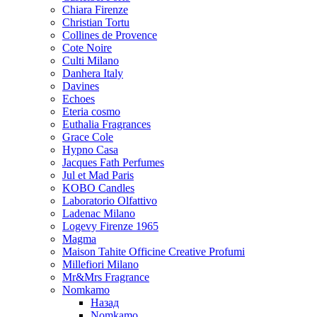
Chiara Firenze
Christian Tortu
Collines de Provence
Cote Noire
Culti Milano
Danhera Italy
Davines
Echoes
Eteria cosmo
Euthalia Fragrances
Grace Cole
Hypno Casa
Jacques Fath Perfumes
Jul et Mad Paris
KOBO Candles
Laboratorio Olfattivo
Ladenac Milano
Logevy Firenze 1965
Magma
Maison Tahite Officine Creative Profumi
Millefiori Milano
Mr&Mrs Fragrance
Nomkamo
Назад
Nomkamo