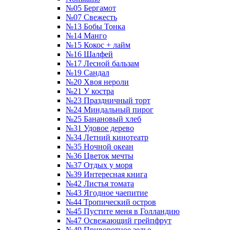
№05 Бергамот
№07 Свежесть
№13 Бобы Тонка
№14 Манго
№15 Кокос + лайм
№16 Шалфей
№17 Лесной бальзам
№19 Сандал
№20 Хвоя нероли
№21 У костра
№23 Праздничный торт
№24 Миндальный пирог
№25 Банановый хлеб
№31 Удовое дерево
№34 Летний кинотеатр
№35 Ночной океан
№36 Цветок мечты
№37 Отдых у моря
№39 Интересная книга
№42 Листья томата
№43 Ягодное чаепитие
№44 Тропический остров
№45 Пустите меня в Голландию
№47 Освежающий грейпфрут
№49 Приворотное зелье