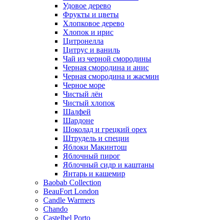
Удовое дерево
Фрукты и цветы
Хлопковое дерево
Хлопок и ирис
Цитронелла
Цитрус и ваниль
Чай из черной смородины
Черная смородина и анис
Черная смородина и жасмин
Черное море
Чистый лён
Чистый хлопок
Шалфей
Шардоне
Шоколад и грецкий орех
Штрудель и специи
Яблоки Макинтош
Яблочный пирог
Яблочный сидр и каштаны
Янтарь и кашемир
Baobab Collection
BeauFort London
Candle Warmers
Chando
Castelbel Porto