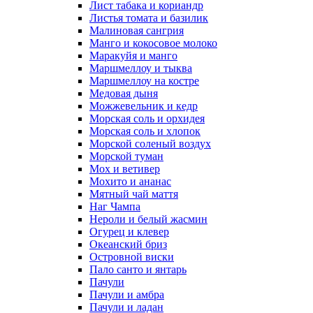
Лист табака и кориандр
Листья томата и базилик
Малиновая сангрия
Манго и кокосовое молоко
Маракуйя и манго
Маршмеллоу и тыква
Маршмеллоу на костре
Медовая дыня
Можжевельник и кедр
Морская соль и орхидея
Морская соль и хлопок
Морской соленый воздух
Морской туман
Мох и ветивер
Мохито и ананас
Мятный чай маття
Наг Чампа
Нероли и белый жасмин
Огурец и клевер
Океанский бриз
Островной виски
Пало санто и янтарь
Пачули
Пачули и амбра
Пачули и ладан