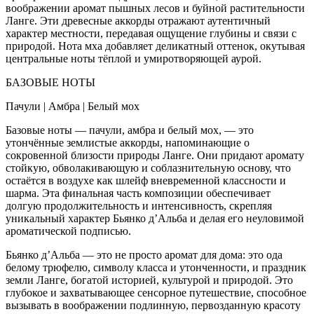
воображении аромат пышных лесов и буйной растительности
Ланге. Эти древесные аккорды отражают аутентичный
характер местности, передавая ощущение глубины и связи с
природой. Нота мха добавляет деликатный оттенок, окутывая
центральные ноты тёплой и умиротворяющей аурой.
БАЗОВЫЕ НОТЫ
Пачули | Амбра | Белый мох
Базовые ноты — пачули, амбра и белый мох, — это
утончённые землистые аккорды, напоминающие о
сокровенной близости природы Ланге. Они придают аромату
стойкую, обволакивающую и соблазнительную основу, что
остаётся в воздухе как шлейф вневременной классности и
шарма. Эта финальная часть композиции обеспечивает
долгую продолжительность и интенсивность, скрепляя
уникальный характер Бьянко д’Альба и делая его неуловимой
ароматической подписью.
Бьянко д’Альба — это не просто аромат для дома: это ода
белому трюфелю, символу класса и утонченности, и праздник
земли Ланге, богатой историей, культурой и природой. Это
глубокое и захватывающее сенсорное путешествие, способное
вызывать в воображении подлинную, первозданную красоту