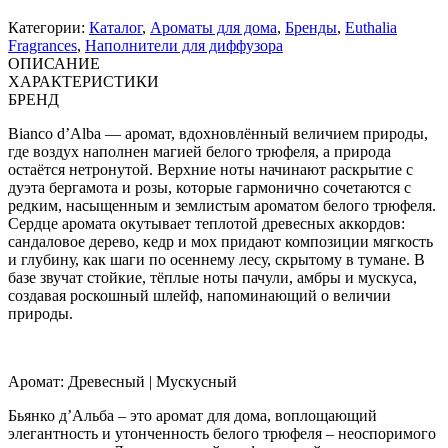
Категории:
Каталог
,
Ароматы для дома
,
Бренды
,
Euthalia
Fragrances
,
Наполнители для диффузора
ОПИСАНИЕ
ХАРАКТЕРИСТИКИ
БРЕНД
Bianco d’Alba — аромат, вдохновлённый величием природы,
где воздух наполнен магией белого трюфеля, а природа
остаётся нетронутой. Верхние ноты начинают раскрытие с
дуэта бергамота и розы, которые гармонично сочетаются с
редким, насыщенным и землистым ароматом белого трюфеля.
Сердце аромата окутывает теплотой древесных аккордов:
сандаловое дерево, кедр и мох придают композиции мягкость
и глубину, как шаги по осеннему лесу, скрытому в тумане. В
базе звучат стойкие, тёплые ноты пачули, амбры и мускуса,
создавая роскошный шлейф, напоминающий о величии
природы.
Аромат: Древесный | Мускусный
Бьянко д’Альба – это аромат для дома, воплощающий
элегантность и утонченность белого трюфеля – неоспоримого