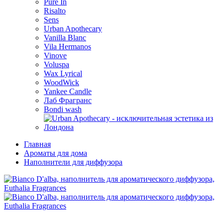
Pure In
Risalto
Sens
Urban Apothecary
Vanilla Blanc
Vila Hermanos
Vinove
Voluspa
Wax Lyrical
WoodWick
Yankee Candle
Лаб Фрагранс
Bondi wash
Главная
Ароматы для дома
Наполнители для диффузора