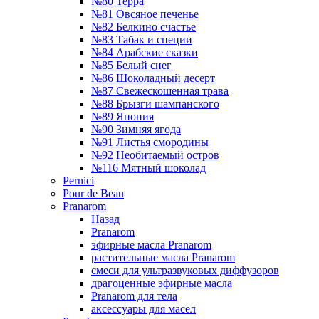
№80 Терра
№81 Овсяное печенье
№82 Белкино счастье
№83 Табак и специи
№84 Арабские сказки
№85 Белый снег
№86 Шоколадный десерт
№87 Свежескошенная трава
№88 Брызги шампанского
№89 Япония
№90 Зимняя ягода
№91 Листья смородины
№92 Необитаемый остров
№116 Мятный шоколад
Pernici
Pour de Beau
Pranarom
Назад
Pranarom
эфирные масла Pranarom
растительные масла Pranarom
смеси для ультразвуковых диффузоров
драгоценные эфирные масла
Pranarom для тела
аксессуары для масел