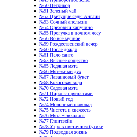
№50 Петрикор
№51 Зеленый чай
№52 Цветущие сады Англии
№53 Сочный апельсин
№54 Ореховый капучино
№55 Прогулка в ночном лесу
№56 Во все мучное
№59 Рождественский вечер
№60 После дождя
№61 Пало санто
№63 Высшее общество
№65 Ледяная мята
№66 Мятежный дух
№67 Лавандовый букет
№68 Кокосовая вода
№70 Садовая мята
№71 Пирог с пряностями
№72 Новый год
№74 Молочный шоколад
№75 Чистота и свежесть
№76 Мята + эвкалипт
№77 Глинтвейн
№78 Утро в цветочном бутике
№79 Подводная жизнь