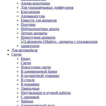
Арома-воротники
Для ультразвуковых диффузоров
Благовония
Аромакапсулы
Емкости для ароматов
Попурри
Нейтрализаторы запаха
Летние ароматы
Новогодние ароматы
Для автомобиля
Свечи
Назад
Свечи
Новогодние свечи
В алюминиевой банке
В подарочной упаковке
В стекле
В керамике
Лампадные
Натуральные и ручной работы
С крышкой
Чайные
Ароматический воск