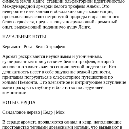
символа земли Ланге, ставший ольфакторной идентичностью
Международной ярмарки белого трюфеля Альбы. Это
невероятно изысканная и обволакивающая композиция,
прославляющая союз нетронутой природы и драгоценного
белого трюфеля, предлагающая погружающий ароматный
опыт, выражающий подлинную душу Ланге.
НАЧАЛЬНЫЕ НОТЫ
Бергамот | Роза | Белый трюфель
Аромат раскрывается неуловимым и утонченным,
вуалированным присутствием белого трюфеля, который
мгновенно захватывает эссенцию лесной подстилки. Его
деликатность несет в себе ощущение редкой ценности,
приглашая погрузиться в ольфакторное путешествие по
холмам Пьемонта. Это элегантное и интригующее вступление
манит раскрыть глубину и богатство последующей
композиции.
НОТЫ СЕРДЦА
Сандаловое дерево | Кедр | Мох
В сердце аромата проявляются сандал и кедр, наполняющие
пространство тёплыми древесными нотами, что вызывают в