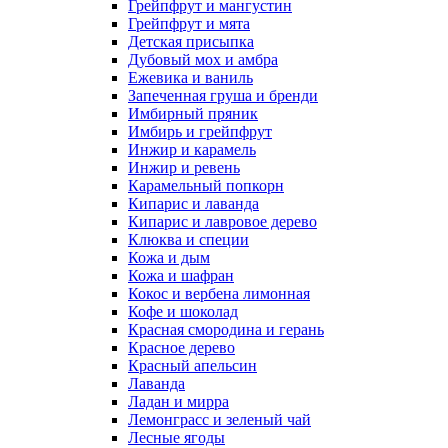
Грейпфрут и мангустин
Грейпфрут и мята
Детская присыпка
Дубовый мох и амбра
Ежевика и ваниль
Запеченная груша и бренди
Имбирный пряник
Имбирь и грейпфрут
Инжир и карамель
Инжир и ревень
Карамельный попкорн
Кипарис и лаванда
Кипарис и лавровое дерево
Клюква и специи
Кожа и дым
Кожа и шафран
Кокос и вербена лимонная
Кофе и шоколад
Красная смородина и герань
Красное дерево
Красный апельсин
Лаванда
Ладан и мирра
Лемонграсс и зеленый чай
Лесные ягоды