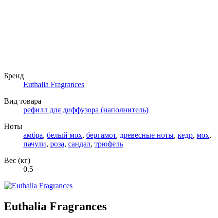
Бренд
Euthalia Fragrances
Вид товара
рефилл для диффузора (наполнитель)
Ноты
амбра
,
белый мох
,
бергамот
,
древесные ноты
,
кедр
,
мох
,
пачули
,
роза
,
сандал
,
трюфель
Вес (кг)
0.5
Euthalia Fragrances