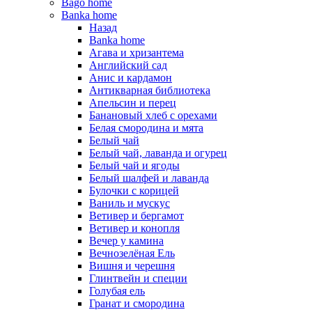
Bago home
Banka home
Назад
Banka home
Агава и хризантема
Английский сад
Анис и кардамон
Антикварная библиотека
Апельсин и перец
Банановый хлеб с орехами
Белая смородина и мята
Белый чай
Белый чай, лаванда и огурец
Белый чай и ягоды
Белый шалфей и лаванда
Булочки с корицей
Ваниль и мускус
Ветивер и бергамот
Ветивер и конопля
Вечер у камина
Вечнозелёная Ель
Вишня и черешня
Глинтвейн и специи
Голубая ель
Гранат и смородина