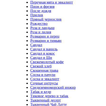
Перечная мята и эвкалипт
Пион и фрезия
После дождя
Прилив
Пряный чернослив
Рождество
Роза и ландыш
Роза и лилия
Розмарин и перец
Розмарин и тимьян
Сандал
Сандал и ваниль
Сандал и кокос
Сандал и Ши
Свежемолотый кофе
Свежий хлеб
Скошенная трава
Сосна и пачули
Сосна и эвкалипт
Сочные цитрусы
Средиземноморский инжир
Табак и кедр
Тиковое дерево и табак
Тыквенный десерт
Тыквенный Чай Латте