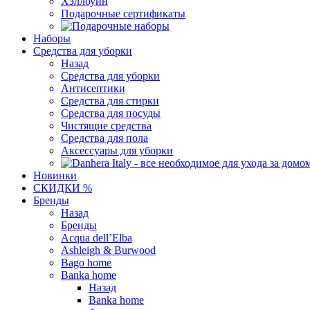
Хэллоуин
Подарочные сертификаты
Наборы
Средства для уборки
Назад
Средства для уборки
Антисептики
Средства для стирки
Средства для посуды
Чистящие средства
Средства для пола
Аксессуары для уборки
Новинки
СКИДКИ %
Бренды
Назад
Бренды
Acqua dell’Elba
Ashleigh & Burwood
Bago home
Banka home
Назад
Banka home