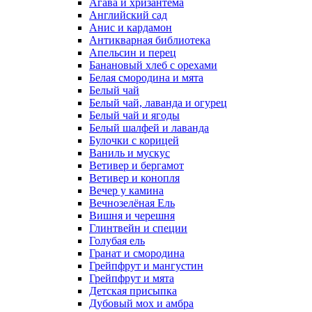
Агава и хризантема
Английский сад
Анис и кардамон
Антикварная библиотека
Апельсин и перец
Банановый хлеб с орехами
Белая смородина и мята
Белый чай
Белый чай, лаванда и огурец
Белый чай и ягоды
Белый шалфей и лаванда
Булочки с корицей
Ваниль и мускус
Ветивер и бергамот
Ветивер и конопля
Вечер у камина
Вечнозелёная Ель
Вишня и черешня
Глинтвейн и специи
Голубая ель
Гранат и смородина
Грейпфрут и мангустин
Грейпфрут и мята
Детская присыпка
Дубовый мох и амбра