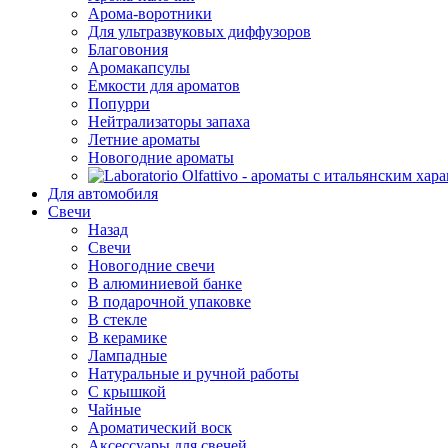
Арома-воротники
Для ультразвуковых диффузоров
Благовония
Аромакапсулы
Емкости для ароматов
Попурри
Нейтрализаторы запаха
Летние ароматы
Новогодние ароматы
Для автомобиля
Свечи
Назад
Свечи
Новогодние свечи
В алюминиевой банке
В подарочной упаковке
В стекле
В керамике
Лампадные
Натуральные и ручной работы
С крышкой
Чайные
Ароматический воск
Аксессуары для свечей