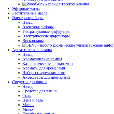
Эфирные масла
Растительные масла
Электро-приборы
Назад
Электро-приборы
Ультразвуковые диффузоры
Электрические диффузоры
Воскоплавы
Ароматические лампы
Назад
Ароматические лампы
Каталитические аромалампы
Ароматы для аромаламп
Наборы с аромалампами
Аксессуары для аромаламп
Средства для ванны
Назад
Средства для ванны
Соль
Пена и гель
Масло
Мыло
Скрабы и пилинги